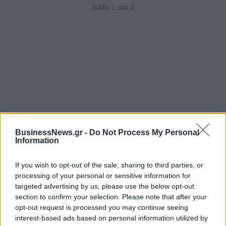
Σελίδα 1 από 2
ΡΟΗ ΕΙΔΗΣΕΩΝ
BusinessNews.gr -
Do Not Process My Personal
Information
ΥΠΑΑΤ: Επιπλέον 12,5 εκατ. ευρώ στις Περιφέρειες
If you wish to opt-out of the sale, sharing to third parties, or
για την ενίσχυση της βιοασφάλειας
processing of your personal or sensitive information for
targeted advertising by us, please use the below opt-out
07/08/2026 - 17:02
ΟΙΚΟΝΟΜΙΑ
section to confirm your selection. Please note that after your
Deloitte Ελλάδος: Χρηματοοικονομικός σύμβουλος
opt-out request is processed you may continue seeing
της ΔΕΗ για την είσοδο στην πολωνική αγορά
interest-based ads based on personal information utilized by