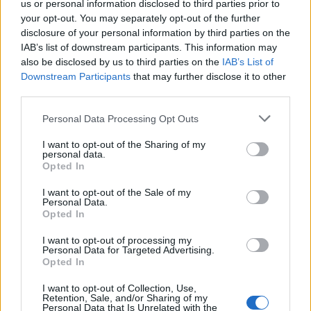
ενέργειας
us or personal information disclosed to third parties prior to
your opt-out. You may separately opt-out of the further
07/08/2026 - 16:38
ΕΠΙΧΕΙΡΗΣΕΙΣ
disclosure of your personal information by third parties on the
IAB’s list of downstream participants. This information may
Στρατηγική επένδυση του EFA GROUP στη Fractal
also be disclosed by us to third parties on the
IAB’s List of
για την ανάπτυξη προηγμένων αμυντικών
Downstream Participants
that may further disclose it to other
τεχνολογιών
third parties.
07/08/2026 - 16:11
ΕΠΙΧΕΙΡΗΣΕΙΣ
Personal Data Processing Opt Outs
Συνάλλαγμα: Το ευρώ ενισχύεται 0,08%, στα
1,1534 δολάρια
I want to opt-out of the Sharing of my
personal data.
07/08/2026 - 15:45
ΟΙΚΟΝΟΜΙΑ
Opted In
Χρηματιστήριο: Στις 2.623,19 μονάδες ο Γενικός
I want to opt-out of the Sale of my
Δείκτης Τιμών, με άνοδο 0,57%
Personal Data.
Opted In
07/08/2026 - 15:21
ΟΙΚΟΝΟΜΙΑ
I want to opt-out of processing my
Νέο κύμα καύσωνα στην Ευρώπη – Θερμοκρασίες
Personal Data for Targeted Advertising.
άνω των 40°C σε Ιταλία, Ισπανία και Βαλκάνια
Opted In
07/08/2026 - 14:58
ΚΟΣΜΟΣ
I want to opt-out of Collection, Use,
Retention, Sale, and/or Sharing of my
Fourlis: Συμφωνία για την πώληση συμμετοχής στο
Personal Data that Is Unrelated with the