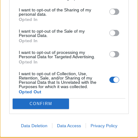
Στα 15 δισ. ευρώ ο στόχος για νέα δάνεια το 2026
I want to opt-out of the Sharing of my
personal data.
- Η «ακτινογραφία» της κερδοφορίας των
Opted In
τραπεζών το α΄ εξάμηνο
09/08/2026 - 10:52
ΤΡΑΠΕΖΕΣ
I want to opt-out of the Sale of my
Personal Data.
Opted In
Ισπανία – Ιταλία: Κλιμακώνεται η αντιπαράθεση για
το μεταναστευτικό με αμοιβαίους συνοριακούς
I want to opt-out of processing my
ελέγχους
Personal Data for Targeted Advertising.
Opted In
09/08/2026 - 10:29
ΚΟΣΜΟΣ
I want to opt-out of Collection, Use,
Αλ. Τσίπρας: Στις 2 Σεπτεμβρίου η παρουσίαση του
Retention, Sale, and/or Sharing of my
οικονομικού προγράμματος της ΕΛ.Α.Σ. στη
Personal Data that Is Unrelated with the
Purposes for which it was collected.
Θεσσαλονίκη
Opted Out
09/08/2026 - 10:03
ΠΟΛΙΤΙΚΗ
CONFIRM
Κορυφώνεται η έξοδος του Αυγούστου – Πάνω από
56.000 επιβάτες αναχωρούν σήμερα από τα
λιμάνια της Αττικής
Data Deletion
Data Access
Privacy Policy
08/08/2026 - 14:30
ΕΛΛΑΔΑ
ΟΛΕΣ ΟΙ ΕΙΔΗΣΕΙΣ