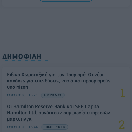
Δυτική Αττική: Η επόμενη ημέρα μετά τις πυρκαγιές
– Τα έργα Antinero και η «μάχη» πριν από τις
βροχές
08/08/2026 - 14:08
ΕΛΛΑΔΑ
ΔΗΜΟΦΙΛΗ
Ειδικό Χωροταξικό για τον Τουρισμό: Οι νέοι
κανόνες για επενδύσεις, νησιά και προορισμούς
υπό πίεση
08/08/2026 - 13:21
ΤΟΥΡΙΣΜΟΣ
Οι Hamilton Reserve Bank και SEE Capital
Hamilton Ltd. συνάπτουν συμφωνία υπηρεσιών
μάρκετινγκ
08/08/2026 - 13:44
ΕΠΙΧΕΙΡΗΣΕΙΣ