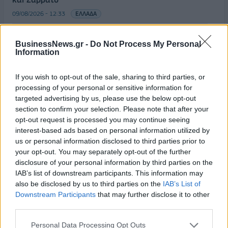
09/08/2026 - 12:33
ΕΛΛΑΔΑ
Από τη Δυτική Αττική στη Νότια Γαλλία : Οι εμπειρίες
Ελλήνων και Γάλλων πυροσβεστών από τα πύρινα
BusinessNews.gr -
Do Not Process My Personal
Information
μέτωπα
09/08/2026 - 12:08
ΚΟΣΜΟΣ
If you wish to opt-out of the sale, sharing to third parties, or
Δεύτερη πηγή εισοδήματος για τους επαγγελματίες
processing of your personal or sensitive information for
ψαράδες ο αλιευτικός τουρισμός
targeted advertising by us, please use the below opt-out
section to confirm your selection. Please note that after your
09/08/2026 - 12:08
ΤΟΥΡΙΣΜΟΣ
opt-out request is processed you may continue seeing
interest-based ads based on personal information utilized by
Τ. Θεοδωρικάκος: Η ενίσχυση της βιομηχανίας
us or personal information disclosed to third parties prior to
διασφαλίζει την ανάπτυξη, την ασφάλεια και
your opt-out. You may separately opt-out of the further
καλύτερους μισθούς
disclosure of your personal information by third parties on the
09/08/2026 - 11:43
ΠΟΛΙΤΙΚΗ
IAB’s list of downstream participants. This information may
also be disclosed by us to third parties on the
IAB’s List of
Υπ. Μεταφορών: Οριστική λύση στο ζήτημα των
Downstream Participants
that may further disclose it to other
πινακίδων κυκλοφορίας - Τέλος στις χρονοβόρες
third parties.
διαδικασίες
09/08/2026 - 11:18
ΕΛΛΑΔΑ
Personal Data Processing Opt Outs