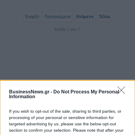
Έναρξη
Προηγούμενο
Επόμενο
Τέλος
Σελίδα 1 από 7
BusinessNews.gr -
Do Not Process My Personal
Information
ΡΟΗ ΕΙΔΗΣΕΩΝ
If you wish to opt-out of the sale, sharing to third parties, or
processing of your personal or sensitive information for
Χρηματιστήριο: Πτώση κατά 0,59%, στα 320,42
targeted advertising by us, please use the below opt-out
εκατ. ευρώ ο τζίρος
section to confirm your selection. Please note that after your