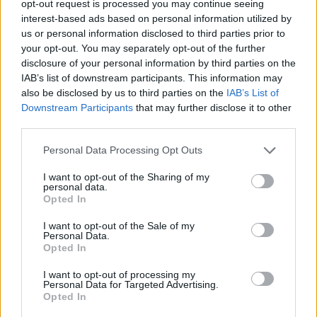
opt-out request is processed you may continue seeing
06/08/2026 - 18:10
ΟΙΚΟΝΟΜΙΑ
interest-based ads based on personal information utilized by
ΟΠΕΚΑ: Αύριο η δεύτερη πληρωμή των δικαιούχων
us or personal information disclosed to third parties prior to
του Λογαριασμού Αγροτικής Εστίας
your opt-out. You may separately opt-out of the further
disclosure of your personal information by third parties on the
06/08/2026 - 17:40
ΟΙΚΟΝΟΜΙΑ
IAB’s list of downstream participants. This information may
also be disclosed by us to third parties on the
IAB’s List of
Κυβερνητική Επιτροπή Βιομηχανίας- Κ. Μητσοτάκης:
Downstream Participants
that may further disclose it to other
Στρατηγική προτεραιότητα η ενίσχυση της
third parties.
βιομηχανίας
06/08/2026 - 17:18
ΠΟΛΙΤΙΚΗ
Personal Data Processing Opt Outs
Από τις 28 Αυγούστου η ψηφιακή ενεργοποίηση της
I want to opt-out of the Sharing of my
Κάρτας Αγρότη μέσω της ΕΑΕ 2026
personal data.
Opted In
06/08/2026 - 16:51
ΟΙΚΟΝΟΜΙΑ
I want to opt-out of the Sale of my
Eurobank: Εξελίξεις και προοπτικές στις αγορές
Personal Data.
πετρελαίου και φυσικού αερίου στην Ευρώπη
Opted In
06/08/2026 - 16:20
ΕΝΕΡΓΕΙΑ
I want to opt-out of processing my
Personal Data for Targeted Advertising.
Οι ελληνικές scale-ups επιχειρήσεις στρέφονται
Opted In
στην ανάπτυξη - Μεγαλύτερη πρόκληση η