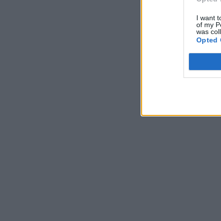
I want t
of my P
was col
Opted 