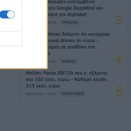
Ο Demis Hassabis αναλαμβάνει
Πρόεδρος της Google DeepMind και
Chief Scientist της Alphabet
06/08/2026 - 09:32
ΠΡΟΣΩΠΑ
Ρωσία: Η Μόσχα δηλώνει ότι κατέρριψε
605 ουκρανικά drones τη νύχτα -
Ελαφρές ζημιές σε αποθήκη της
Wildberries
06/08/2026 - 10:30
ΚΟΣΜΟΣ
Metlen: Ρεκόρ EBITDA στο α' εξάμηνο,
στα 550 εκατ. ευρώ – Καθαρά κέρδη
313 εκατ. ευρώ
06/08/2026 - 09:12
ΕΠΙΧΕΙΡΗΣΕΙΣ