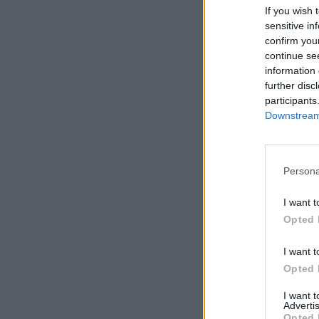
If you wish 
sensitive in
confirm you
continue se
information 
further disc
participants
Downstream 
Persona
I want t
Opted 
I want t
Opted 
I want 
Advertis
Opted 