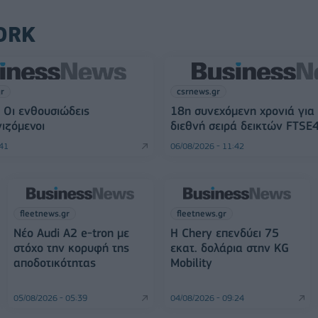
ORK
gr
csrnews.gr
 Οι ενθουσιώδεις
18η συνεχόμενη χρονιά για
ιζόμενοι
διεθνή σειρά δεικτών FTSE
:41
06/08/2026 - 11:42
fleetnews.gr
fleetnews.gr
Νέο Audi A2 e-tron με
Η Chery επενδύει 75
στόχο την κορυφή της
εκατ. δολάρια στην KG
αποδοτικότητας
Mobility
05/08/2026 - 05:39
04/08/2026 - 09:24