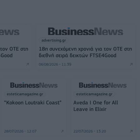
advertising.gr
 τον ΟΤΕ στη
18η συνεχόμενη χρονιά για τον ΟΤΕ στη
4Good
διεθνή σειρά δεικτών FTSE4Good
06/08/2026 - 11:39
esteticamagazine.gr
esteticamagazine.gr
“Kokoon Loutraki Coast”
Aveda I One for All
Leave in Elixir
28/07/2026 - 12:07
22/07/2026 - 13:20