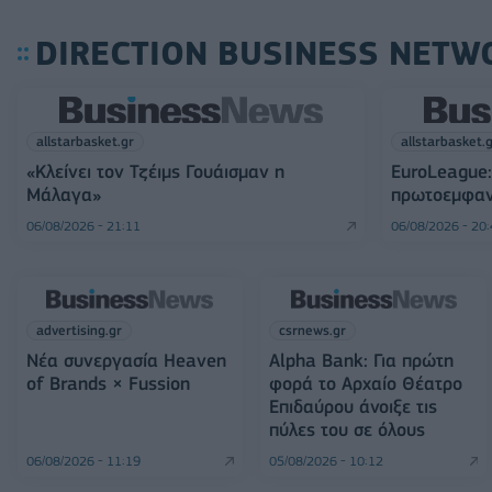
DIRECTION BUSINESS NETW
allstarbasket.gr
allstarbasket.
«Κλείνει τον Τζέιμς Γουάισμαν η
EuroLeague:
Μάλαγα»
πρωτοεμφαν
06/08/2026 - 21:11
06/08/2026 - 20
advertising.gr
csrnews.gr
Νέα συνεργασία Heaven
Alpha Bank: Για πρώτη
of Brands × Fussion
φορά το Αρχαίο Θέατρο
Επιδαύρου άνοιξε τις
πύλες του σε όλους
06/08/2026 - 11:19
05/08/2026 - 10:12