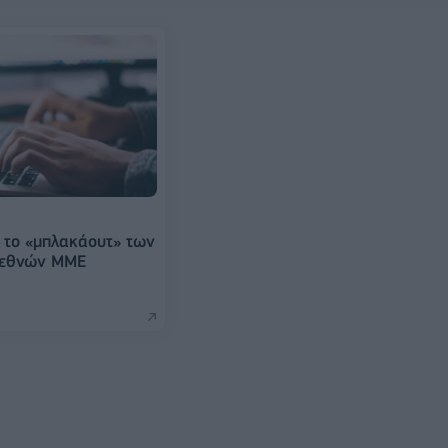
ι το «μπλακάουτ» των
διεθνών ΜΜΕ