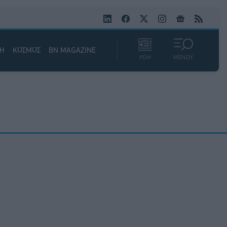
ΚΗ
ΚΟΣΜΟΣ
BN MAGAZINE
ΡΟΗ
ΜΕΝΟΥ