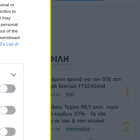
0,11%, στα 1,1541 δολάρια
sonal or
ection to
06/08/2026 - 14:59
ΟΙΚΟΝΟΜΙΑ
ou may
 personal
out of the
 downstream
B’s List of
ΔΗΜΟΦΙΛΗ
18η συνεχόμενη χρονιά για τον ΟΤΕ στη
διεθνή σειρά δεικτών FTSE4Good
06/08/2026 - 14:40
ESG
Β.Σ. Καρούλιας: Τζίρος 98,7 εκατ. ευρώ
και αύξηση κερδών 57% - Τα νέα
στοιχήματα σε low & non alcohol
06/08/2026 - 11:48
ΕΠΙΧΕΙΡΗΣΕΙΣ