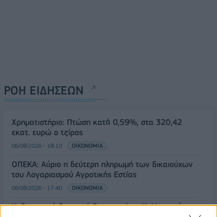
ΡΟΗ ΕΙΔΗΣΕΩΝ
Χρηματιστήριο: Πτώση κατά 0,59%, στα 320,42
εκατ. ευρώ ο τζίρος
06/08/2026 - 18:10
ΟΙΚΟΝΟΜΙΑ
ΟΠΕΚΑ: Αύριο η δεύτερη πληρωμή των δικαιούχων
του Λογαριασμού Αγροτικής Εστίας
06/08/2026 - 17:40
ΟΙΚΟΝΟΜΙΑ
Κυβερνητική Επιτροπή Βιομηχανίας- Κ. Μητσοτάκης:
Στρατηγική προτεραιότητα η ενίσχυση της