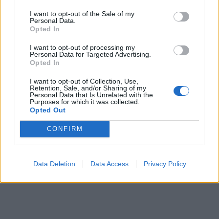
ΥΠΑΑΤ: Αποζημιώσεις 38,1 εκατ. ευρώ σε
κτηνοτρόφους για ευλογιά, πανώλη και αφθώδη
I want to opt-out of the Sale of my
Personal Data.
πυρετό
Opted In
06/08/2026 - 15:33
ΟΙΚΟΝΟΜΙΑ
I want to opt-out of processing my
Personal Data for Targeted Advertising.
Στ. Παπασταύρου: Άμεσα αντιδιαβρωτικά έργα στη
Opted In
Δυτική Αττική
06/08/2026 - 15:17
ΠΟΛΙΤΙΚΗ
I want to opt-out of Collection, Use,
Retention, Sale, and/or Sharing of my
Personal Data that Is Unrelated with the
Συνάλλαγμα: Το ευρώ υποχωρεί κατά 0,11%, στα
Purposes for which it was collected.
1,1541 δολάρια
Opted Out
06/08/2026 - 14:59
ΟΙΚΟΝΟΜΙΑ
CONFIRM
ΟΛΕΣ ΟΙ ΕΙΔΗΣΕΙΣ
Data Deletion
Data Access
Privacy Policy