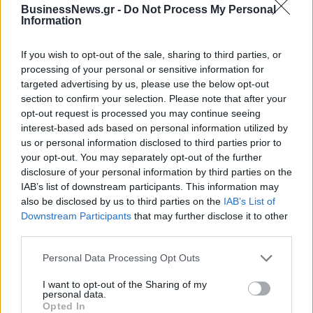
BusinessNews.gr -
Do Not Process My Personal
βιομηχανίας
Information
06/08/2026 - 17:18
ΠΟΛΙΤΙΚΗ
If you wish to opt-out of the sale, sharing to third parties, or
Από τις 28 Αυγούστου η ψηφιακή ενεργοποίηση της
processing of your personal or sensitive information for
Κάρτας Αγρότη μέσω της ΕΑΕ 2026
targeted advertising by us, please use the below opt-out
06/08/2026 - 16:51
ΟΙΚΟΝΟΜΙΑ
section to confirm your selection. Please note that after your
opt-out request is processed you may continue seeing
Eurobank: Εξελίξεις και προοπτικές στις αγορές
interest-based ads based on personal information utilized by
πετρελαίου και φυσικού αερίου στην Ευρώπη
us or personal information disclosed to third parties prior to
06/08/2026 - 16:20
ΕΝΕΡΓΕΙΑ
your opt-out. You may separately opt-out of the further
disclosure of your personal information by third parties on the
Οι ελληνικές scale-ups επιχειρήσεις στρέφονται
IAB’s list of downstream participants. This information may
στην ανάπτυξη - Μεγαλύτερη πρόκληση η
also be disclosed by us to third parties on the
IAB’s List of
προσέλκυση πελατών
Downstream Participants
that may further disclose it to other
third parties.
06/08/2026 - 15:56
ΕΠΙΧΕΙΡΗΣΕΙΣ
Χρηματιστήριο: Στις 2.627,95 μονάδες ο Γενικός
Personal Data Processing Opt Outs
Δείκτης Τιμών, με άνοδο 0,15%
I want to opt-out of the Sharing of my
06/08/2026 - 15:46
ΟΙΚΟΝΟΜΙΑ
personal data.
Opted In