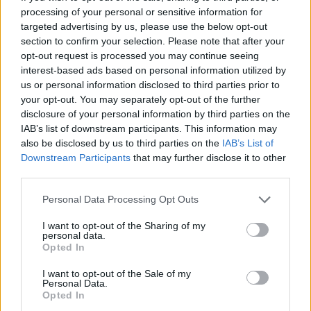
ΡΟΗ ΕΙΔΗΣΕΩΝ
processing of your personal or sensitive information for
targeted advertising by us, please use the below opt-out
section to confirm your selection. Please note that after your
opt-out request is processed you may continue seeing
Χρηματιστήριο: Πτώση κατά 0,59%, στα 320,42
interest-based ads based on personal information utilized by
εκατ. ευρώ ο τζίρος
us or personal information disclosed to third parties prior to
06/08/2026 - 18:10
ΟΙΚΟΝΟΜΙΑ
your opt-out. You may separately opt-out of the further
disclosure of your personal information by third parties on the
ΟΠΕΚΑ: Αύριο η δεύτερη πληρωμή των δικαιούχων
IAB’s list of downstream participants. This information may
του Λογαριασμού Αγροτικής Εστίας
also be disclosed by us to third parties on the
IAB’s List of
06/08/2026 - 17:40
ΟΙΚΟΝΟΜΙΑ
Downstream Participants
that may further disclose it to other
third parties.
Κυβερνητική Επιτροπή Βιομηχανίας- Κ. Μητσοτάκης:
Στρατηγική προτεραιότητα η ενίσχυση της
Personal Data Processing Opt Outs
βιομηχανίας
I want to opt-out of the Sharing of my
06/08/2026 - 17:18
ΠΟΛΙΤΙΚΗ
personal data.
Opted In
Από τις 28 Αυγούστου η ψηφιακή ενεργοποίηση της
Κάρτας Αγρότη μέσω της ΕΑΕ 2026
I want to opt-out of the Sale of my
Personal Data.
06/08/2026 - 16:51
ΟΙΚΟΝΟΜΙΑ
Opted In