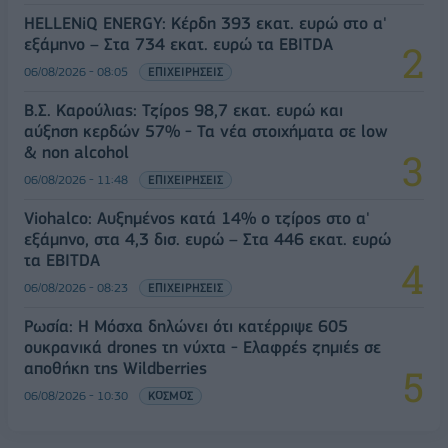
HELLENiQ ENERGY: Κέρδη 393 εκατ. ευρώ στο α'
εξάμηνο – Στα 734 εκατ. ευρώ τα EBITDA
06/08/2026 - 08:05
ΕΠΙΧΕΙΡΗΣΕΙΣ
Β.Σ. Καρούλιας: Τζίρος 98,7 εκατ. ευρώ και
αύξηση κερδών 57% - Τα νέα στοιχήματα σε low
& non alcohol
06/08/2026 - 11:48
ΕΠΙΧΕΙΡΗΣΕΙΣ
Viohalco: Αυξημένος κατά 14% ο τζίρος στο α'
εξάμηνο, στα 4,3 δισ. ευρώ – Στα 446 εκατ. ευρώ
τα EBITDA
06/08/2026 - 08:23
ΕΠΙΧΕΙΡΗΣΕΙΣ
Ρωσία: Η Μόσχα δηλώνει ότι κατέρριψε 605
ουκρανικά drones τη νύχτα - Ελαφρές ζημιές σε
αποθήκη της Wildberries
06/08/2026 - 10:30
ΚΟΣΜΟΣ