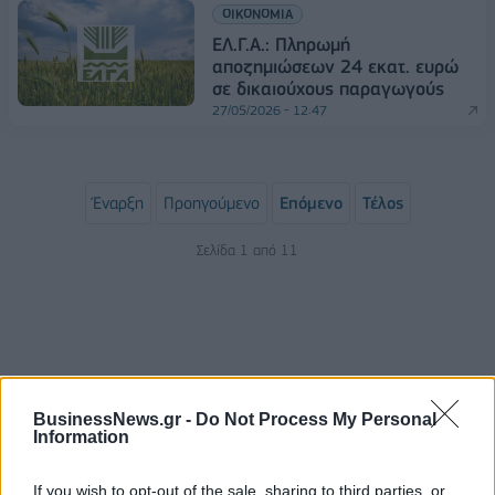
ΟΙΚΟΝΟΜΙΑ
ΕΛ.Γ.Α.: Πληρωμή
αποζημιώσεων 24 εκατ. ευρώ
σε δικαιούχους παραγωγούς
27/05/2026 - 12:47
Έναρξη
Προηγούμενο
Επόμενο
Τέλος
Σελίδα 1 από 11
BusinessNews.gr -
Do Not Process My Personal
Information
If you wish to opt-out of the sale, sharing to third parties, or