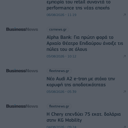
εμπειρία του retail συναντά το
performance της νέας εποχής
06/08/2026 - 11:19
csrnews.gr
Alpha Bank: Για πρώτη φορά το
Αρχαίο Θέατρο Επιδαύρου άνοιξε τις
πύλες του σε όλους
05/08/2026 - 10:12
fleetnews.gr
Νέο Audi A2 e-tron με στόχο την
κορυφή της αποδοτικότητας
05/08/2026 - 05:39
fleetnews.gr
Η Chery επενδύει 75 εκατ. δολάρια
στην KG Mobility
04/08/2026 - 09:24