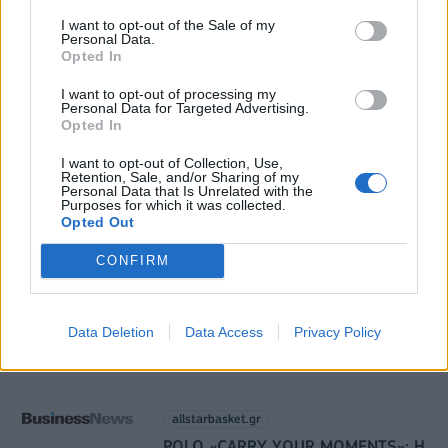
HELLENiQ ENERGY: Κέρδη 393 εκατ. ευρώ στο α'
I want to opt-out of the Sale of my
εξάμηνο – Στα 734 εκατ. ευρώ τα EBITDA
Personal Data.
Opted In
06/08/2026 - 08:05
ΕΠΙΧΕΙΡΗΣΕΙΣ
I want to opt-out of processing my
Personal Data for Targeted Advertising.
Opted In
I want to opt-out of Collection, Use,
Retention, Sale, and/or Sharing of my
Personal Data that Is Unrelated with the
Purposes for which it was collected.
Opted Out
DIRECTION BUSINESS NETWORK
CONFIRM
allstarbasket.gr
Εθνική Σερβίας: Με Μιλουτίνοβ και
Γιόκιτς στα «παράθυρα» του
Data Deletion
Data Access
Privacy Policy
Αυγούστου
06/08/2026 - 13:40
allstarbasket.gr
POLO «CARRY YOUR MOMENTS»: Η