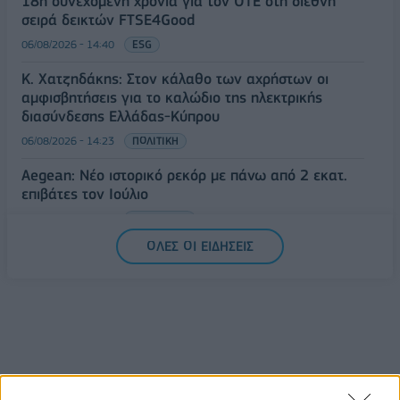
18η συνεχόμενη χρονιά για τον ΟΤΕ στη διεθνή
σειρά δεικτών FTSE4Good
06/08/2026 - 14:40
ESG
Κ. Χατζηδάκης: Στον κάλαθο των αχρήστων οι
αμφισβητήσεις για το καλώδιο της ηλεκτρικής
διασύνδεσης Ελλάδας-Κύπρου
06/08/2026 - 14:23
ΠΟΛΙΤΙΚΗ
Aegean: Νέο ιστορικό ρεκόρ με πάνω από 2 εκατ.
επιβάτες τον Ιούλιο
06/08/2026 - 14:00
ΤΟΥΡΙΣΜΟΣ
ΟΛΕΣ ΟΙ ΕΙΔΗΣΕΙΣ