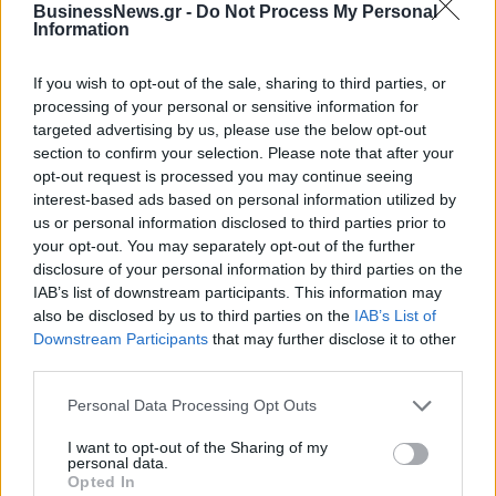
BusinessNews.gr -
Do Not Process My Personal
Information
ΔΗΜΟΦΙΛΗ
If you wish to opt-out of the sale, sharing to third parties, or
Όμιλος AKTOR: Εξαγοράζει το 75% των ΗΛΕΚΤΩΡ
processing of your personal or sensitive information for
και THALIS – Στρατηγική συνεργασία με τη Motor
targeted advertising by us, please use the below opt-out
Oil
section to confirm your selection. Please note that after your
opt-out request is processed you may continue seeing
05/08/2026 - 17:39
ΕΠΙΧΕΙΡΗΣΕΙΣ
interest-based ads based on personal information utilized by
Είσοδος της γαλλικής Meridiam στην ηλεκτρική
us or personal information disclosed to third parties prior to
διασύνδεση Ελλάδας – Κύπρου
your opt-out. You may separately opt-out of the further
disclosure of your personal information by third parties on the
05/08/2026 - 18:06
ΕΠΙΧΕΙΡΗΣΕΙΣ
IAB’s list of downstream participants. This information may
also be disclosed by us to third parties on the
IAB’s List of
ΔΕΗ: Ισχυρή ανάπτυξη στο α΄ εξάμηνο 2026 με
Downstream Participants
that may further disclose it to other
προσαρμοσμένο EBITDA στα 1,2 δισ. ευρώ
third parties.
05/08/2026 - 17:51
ΕΝΕΡΓΕΙΑ
Personal Data Processing Opt Outs
Χρηματιστήριο: Πτώση κατά 0,18%, στα 315,71
εκατ. ευρώ ο τζίρος
I want to opt-out of the Sharing of my
personal data.
05/08/2026 - 18:27
ΟΙΚΟΝΟΜΙΑ
Opted In