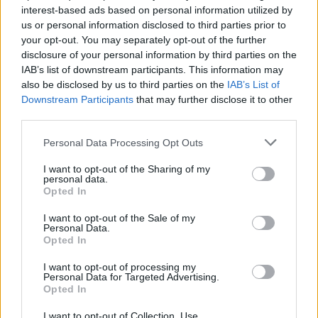
07/08/2026 - 17:02
ΟΙΚΟΝΟΜΙΑ
interest-based ads based on personal information utilized by
us or personal information disclosed to third parties prior to
Deloitte Ελλάδος: Χρηματοοικονομικός σύμβουλος
your opt-out. You may separately opt-out of the further
της ΔΕΗ για την είσοδο στην πολωνική αγορά
disclosure of your personal information by third parties on the
ενέργειας
IAB’s list of downstream participants. This information may
07/08/2026 - 16:38
ΕΠΙΧΕΙΡΗΣΕΙΣ
also be disclosed by us to third parties on the
IAB’s List of
Downstream Participants
that may further disclose it to other
Στρατηγική επένδυση του EFA GROUP στη Fractal
third parties.
για την ανάπτυξη προηγμένων αμυντικών
τεχνολογιών
Personal Data Processing Opt Outs
07/08/2026 - 16:11
ΕΠΙΧΕΙΡΗΣΕΙΣ
I want to opt-out of the Sharing of my
personal data.
Συνάλλαγμα: Το ευρώ ενισχύεται 0,08%, στα
Opted In
1,1534 δολάρια
I want to opt-out of the Sale of my
07/08/2026 - 15:45
ΟΙΚΟΝΟΜΙΑ
Personal Data.
Opted In
Χρηματιστήριο: Στις 2.623,19 μονάδες ο Γενικός
Δείκτης Τιμών, με άνοδο 0,57%
I want to opt-out of processing my
Personal Data for Targeted Advertising.
07/08/2026 - 15:21
ΟΙΚΟΝΟΜΙΑ
Opted In
Νέο κύμα καύσωνα στην Ευρώπη – Θερμοκρασίες
I want to opt-out of Collection, Use,