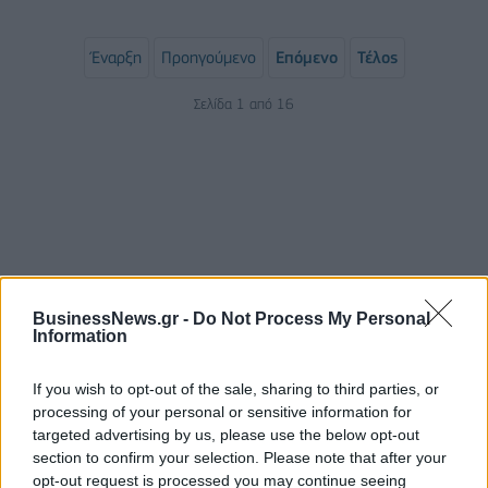
Έναρξη
Προηγούμενο
Επόμενο
Τέλος
Σελίδα 1 από 16
BusinessNews.gr -
Do Not Process My Personal
Information
ΡΟΗ ΕΙΔΗΣΕΩΝ
If you wish to opt-out of the sale, sharing to third parties, or
processing of your personal or sensitive information for
targeted advertising by us, please use the below opt-out
ΥΠΑΑΤ: Επιπλέον 12,5 εκατ. ευρώ στις Περιφέρειες
section to confirm your selection. Please note that after your
για την ενίσχυση της βιοασφάλειας
opt-out request is processed you may continue seeing