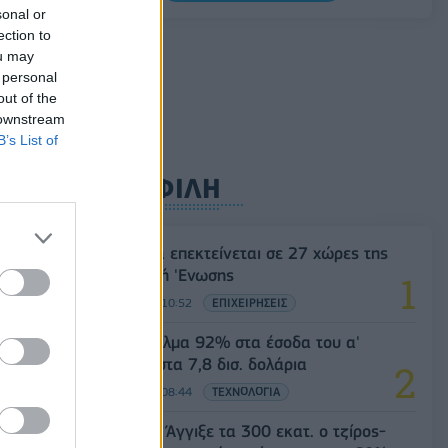
0,20%, στα 1,1557 δολάρια
sonal or
ection to
05/08/2026 - 15:28
ΟΙΚΟΝΟΜΙΑ
ou may
 personal
out of the
 downstream
B’s List of
ΔΗΜΟΦΙΛΗ
Η Vendora επεκτείνεται σε 27 χώρες της
Ευρωπαϊκή 'Ενωσης
05/08/2026 - 10:52
ΕΠΙΧΕΙΡΗΣΕΙΣ
SpaceX: Άλμα 92% στα έσοδα του α'
τριμήνου στα 7,8 δισ. δολάρια
05/08/2026 - 08:44
ΤΕΧΝΟΛΟΓΙΑ
Evergood: Άγγιξε τα 300 εκατ. ο τζίρος-