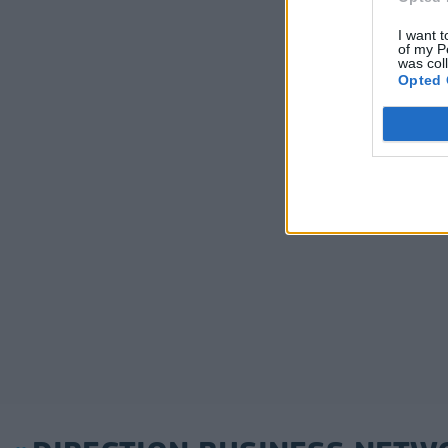
I want t
of my P
was col
Opted 