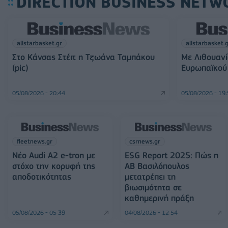
DIRECTION BUSINESS NETW
allstarbasket.gr
allstarbasket.
Στο Κάνσας Στέιτ η Τζωάνα Ταμπάκου
Με Λιθουανί
(pic)
Ευρωπαϊκού 
05/08/2026 - 20:44
05/08/2026 - 19
fleetnews.gr
csrnews.gr
Νέο Audi A2 e-tron με
ESG Report 2025: Πώς η
στόχο την κορυφή της
ΑΒ Βασιλόπουλος
αποδοτικότητας
μετατρέπει τη
βιωσιμότητα σε
καθημερινή πράξη
05/08/2026 - 05:39
04/08/2026 - 12:54