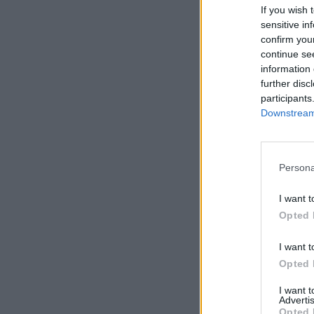
If you wish 
sensitive in
confirm you
continue se
information 
further disc
participants
Downstream 
Persona
I want t
Opted 
I want t
Opted 
I want 
Advertis
Opted 