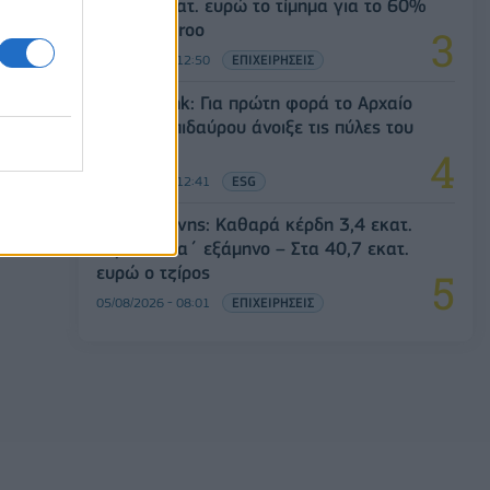
Στα 10 εκατ. ευρώ το τίμημα για το 60%
του Jackaroo
05/08/2026 - 12:50
ΕΠΙΧΕΙΡΗΣΕΙΣ
Alpha Bank: Για πρώτη φορά το Αρχαίο
Θέατρο Επιδαύρου άνοιξε τις πύλες του
σε όλους
05/08/2026 - 12:41
ESG
Παπουτσάνης: Καθαρά κέρδη 3,4 εκατ.
ευρώ στο α΄ εξάμηνο – Στα 40,7 εκατ.
ευρώ ο τζίρος
05/08/2026 - 08:01
ΕΠΙΧΕΙΡΗΣΕΙΣ