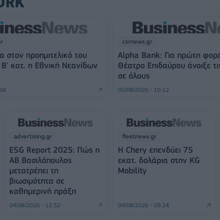
ORK
gr
csrnews.gr
α στον προημιτελικό του
Alpha Bank: Για πρώτη φορ
Β' κατ. η Εθνική Νεανίδων
Θέατρο Επιδαύρου άνοιξε τι
σε όλους
:58
05/08/2026 - 10:12
advertising.gr
fleetnews.gr
ESG Report 2025: Πώς η
Η Chery επενδύει 75
ΑΒ Βασιλόπουλος
εκατ. δολάρια στην KG
μετατρέπει τη
Mobility
βιωσιμότητα σε
καθημερινή πράξη
04/08/2026 - 12:52
04/08/2026 - 09:24