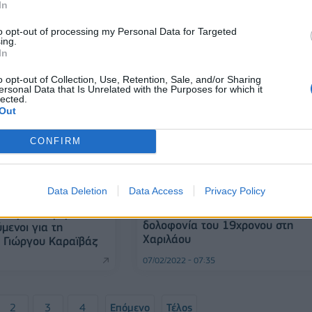
 κατηγορούμενοι για
απολογίες - Τι ισχυρίζονται οι
In
του Μιχάλη Κατσούρη
κατηγορούμενοι
to opt-out of processing my Personal Data for Targeted
11/08/2023 - 19:18
ing.
In
o opt-out of Collection, Use, Retention, Sale, and/or Sharing
ersonal Data that Is Unrelated with the Purposes for which it
lected.
Out
CONFIRM
Data Deletion
Data Access
Privacy Policy
ΕΛΛΑΔΑ
Στις 9 οι συλλήψεις για τη
νακριτή σήμερα οι
δολοφονία του 19χρονου στη
μενοι για τη
Χαριλάου
 Γιώργου Καραϊβάζ
07/02/2022 - 07:35
2
3
4
Επόμενο
Τέλος