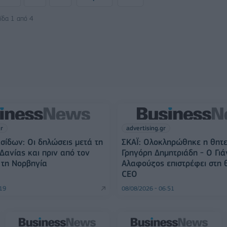
ίδα 1 από 4
gr
advertising.gr
σίδων: Οι δηλώσεις μετά τη
ΣΚΑΪ: Ολοκληρώθηκε η θητε
 Δανίας και πριν από τον
Γρηγόρη Δημητριάδη - Ο Γιά
ε τη Νορβηγία
Αλαφούζος επιστρέφει στη 
CEO
:19
08/08/2026 - 06:51