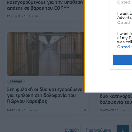
κατηγορούμενους για την υπόθεση
δώσουν οι 105
Opted 
απάτης σε βάρος του ΕΟΠΥΥ
τη δολοφονία 
I want 
05/12/2023 - 18:04
20/10/2023 - 20:05
Advertis
Opted 
I want t
of my P
was col
Opted 
ΕΛΛΑΔΑ
ΕΛΛΑΔΑ
Στη φυλακή οι δύο κατηγορούμενοι
Ενώπιον του α
για εμπλοκή στη δολοφονία του
δύο κατηγορού
Γιώργου Καραϊβάζ
δολοφονία του
04/05/2023 - 07:22
03/05/2023 - 07:56
Έναρξη
Προηγούμενο
1