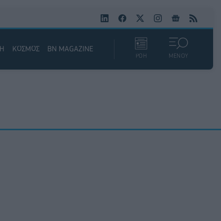
ΚΗ
ΚΟΣΜΟΣ
BN MAGAZINE
ΡΟΗ
ΜΕΝΟΥ