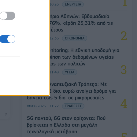
08/08/2026 - 10:26
ΕΝΕΡΓΕΙΑ
Χρηματιστήριο Αθηνών: Εβδομαδιαία
άνοδος 1,76%, κέρδη 23,31% από τις
αρχές του έτους
08/08/2026 - 12:36
ΟΙΚΟΝΟΜΙΑ
Health Monitoring: Η εθνική υποδομή για
την αξιοποίηση των δεδομένων υγείας
προς όφελος των πολιτών
08/08/2026 - 11:48
ΥΓΕΙΑ
Ελληνική Αναπτυξιακή Τράπεζα: Με
«προίκα» 2 δισ. ευρώ ανοίγει δρόμο για
δάνεια έως 5 δισ. σε μικρομεσαίες
08/08/2026 - 11:22
ΤΡΑΠΕΖΕΣ
5G παντού, 6G στον ορίζοντα: Πού
βρίσκεται η Ελλάδα στη μεγάλη
τεχνολογική μετάβαση