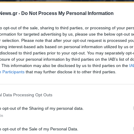
News.gr -
Do Not Process My Personal Information
ΕΛΛΑΔΑ
to opt-out of the sale, sharing to third parties, or processing of your per
Στην Ευέλπιδων οι 31 από τους 
formation for targeted advertising by us, please use the below opt-out s
γερίδη: 19 από τους
συλληφθέντες για τη δολοφονία
r selection. Please note that after your opt-out request is processed y
μενους οδηγήθηκαν
Λυγγερίδη
eing interest-based ads based on personal information utilized by us or
disclosed to third parties prior to your opt-out. You may separately opt-
27/04/2024 - 10:31
losure of your personal information by third parties on the IAB’s list of
. This information may also be disclosed by us to third parties on the
IA
Participants
that may further disclose it to other third parties.
l Data Processing Opt Outs
o opt-out of the Sharing of my personal data.
In
ΕΛΛΑΔΑ
o opt-out of the Sale of my Personal Data.
ές απολογίες θα
Νέα Φιλαδέλφεια: Ξεκίνησαν οι