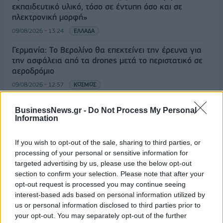
εκπαιδευτικό υλικό, τόσο σε έντυπη όσο και σε
ηλεκτρονική μορφή»
09/08/2026 - 13:24
ΕΛΛΑΔΑ
Γερμανία: Το Βερολίνο θα επεκτείνει την έρευνα για
την ασφάλεια από τα drones μετά το περιστατικό σε
αεροδρόμιο
09/08/2026 - 12:57
ΚΟΣΜΟΣ
Αυξημένη η επιβατική κίνηση από το λιμάνι του
BusinessNews.gr -
Do Not Process My Personal
Πειραιά – Περίπου 60.000 ταξίδεψαν Παρασκευή
Information
και Σάββατο
09/08/2026 - 12:33
ΕΛΛΑΔΑ
If you wish to opt-out of the sale, sharing to third parties, or
processing of your personal or sensitive information for
Από τη Δυτική Αττική στη Νότια Γαλλία : Οι εμπειρίες
targeted advertising by us, please use the below opt-out
Ελλήνων και Γάλλων πυροσβεστών από τα πύρινα
section to confirm your selection. Please note that after your
μέτωπα
opt-out request is processed you may continue seeing
09/08/2026 - 12:08
ΚΟΣΜΟΣ
interest-based ads based on personal information utilized by
us or personal information disclosed to third parties prior to
Δεύτερη πηγή εισοδήματος για τους επαγγελματίες
your opt-out. You may separately opt-out of the further
ψαράδες ο αλιευτικός τουρισμός