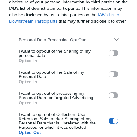
disclosure of your personal information by third parties on the
09/08/2026 - 12:08
ΤΟΥΡΙΣΜΟΣ
IAB’s list of downstream participants. This information may
also be disclosed by us to third parties on the
IAB’s List of
Τ. Θεοδωρικάκος: Η ενίσχυση της βιομηχανίας
Downstream Participants
that may further disclose it to other
διασφαλίζει την ανάπτυξη, την ασφάλεια και
third parties.
καλύτερους μισθούς
Personal Data Processing Opt Outs
09/08/2026 - 11:43
ΠΟΛΙΤΙΚΗ
I want to opt-out of the Sharing of my
Υπ. Μεταφορών: Οριστική λύση στο ζήτημα των
personal data.
ΟΛΕΣ ΟΙ ΕΙΔΗΣΕΙΣ
πινακίδων κυκλοφορίας - Τέλος στις χρονοβόρες
Opted In
διαδικασίες
I want to opt-out of the Sale of my
09/08/2026 - 11:18
ΕΛΛΑΔΑ
Personal Data.
Opted In
I want to opt-out of processing my
Personal Data for Targeted Advertising.
Opted In
I want to opt-out of Collection, Use,
ΔΗΜΟΦΙΛΗ
Retention, Sale, and/or Sharing of my
Personal Data that Is Unrelated with the
Purposes for which it was collected.
Opted Out