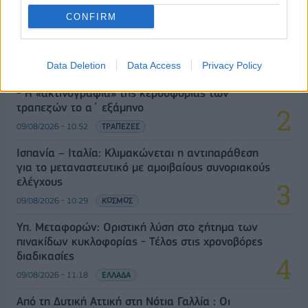
Αλ. Τσίπρας: Στις 2 Σεπτεμβρίου η παρουσίαση του
CONFIRM
οικονομικού προγράμματος της ΕΛ.Α.Σ. στη
Θεσσαλονίκη
09/08/2026 - 10:03
ΠΟΛΙΤΙΚΗ
Data Deletion
Data Access
Privacy Policy
Στα 15 δισ. ευρώ ο στόχος για νέα δάνεια το 2026
- Η «ακτινογραφία» της κερδοφορίας των
τραπεζών το α΄ εξάμηνο
09/08/2026 - 10:52
ΤΡΑΠΕΖΕΣ
Ισπανία – Ιταλία: Κλιμακώνεται η αντιπαράθεση
για το μεταναστευτικό με αμοιβαίους συνοριακούς
ελέγχους
09/08/2026 - 10:29
ΚΟΣΜΟΣ
Υπ. Μεταφορών: Οριστική λύση στο ζήτημα των
πινακίδων κυκλοφορίας - Τέλος στις χρονοβόρες
διαδικασίες
09/08/2026 - 11:18
ΕΛΛΑΔΑ
Από τη Δυτική Αττική στη Νότια Γαλλία : Οι