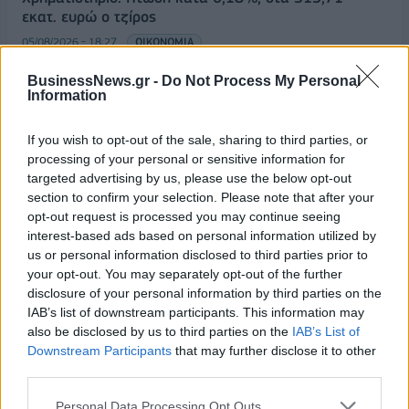
εκατ. ευρώ ο τζίρος
05/08/2026 - 18:27
ΟΙΚΟΝΟΜΙΑ
Είσοδος της γαλλικής Meridiam στην ηλεκτρική
BusinessNews.gr -
Do Not Process My Personal
διασύνδεση Ελλάδας – Κύπρου
Information
05/08/2026 - 18:06
ΕΠΙΧΕΙΡΗΣΕΙΣ
If you wish to opt-out of the sale, sharing to third parties, or
ΔΕΗ: Ισχυρή ανάπτυξη στο α΄ εξάμηνο 2026 με
processing of your personal or sensitive information for
προσαρμοσμένο EBITDA στα 1,2 δισ. ευρώ
targeted advertising by us, please use the below opt-out
section to confirm your selection. Please note that after your
05/08/2026 - 17:51
ΕΝΕΡΓΕΙΑ
opt-out request is processed you may continue seeing
Όμιλος AKTOR: Εξαγοράζει το 75% των ΗΛΕΚΤΩΡ
interest-based ads based on personal information utilized by
και THALIS – Στρατηγική συνεργασία με τη Motor
us or personal information disclosed to third parties prior to
Oil
your opt-out. You may separately opt-out of the further
disclosure of your personal information by third parties on the
05/08/2026 - 17:39
ΕΠΙΧΕΙΡΗΣΕΙΣ
IAB’s list of downstream participants. This information may
also be disclosed by us to third parties on the
IAB’s List of
ΗΠΑ: Επιβράδυνση των προσλήψεων στον ιδιωτικό
Downstream Participants
that may further disclose it to other
τομέα τον Ιούλιο - Δημιουργήθηκαν μόνο 44.000
third parties.
θέσεις εργασίας
05/08/2026 - 17:16
ΚΟΣΜΟΣ
Personal Data Processing Opt Outs