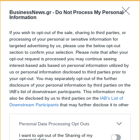
BusinessNews.gr -
Do Not Process My Personal
ΔΗΜΟΦΙΛΗ
Information
If you wish to opt-out of the sale, sharing to third parties, or
Χρηματιστήριο Αθηνών: Εβδομαδιαία άνοδος
processing of your personal or sensitive information for
1,76%, κέρδη 23,31% από τις αρχές του έτους
targeted advertising by us, please use the below opt-out
08/08/2026 - 12:36
ΟΙΚΟΝΟΜΙΑ
section to confirm your selection. Please note that after your
opt-out request is processed you may continue seeing
Διευρύνεται η πρωτοβουλία για τις τιμές στο ράφι
interest-based ads based on personal information utilized by
με 916 προϊόντα
us or personal information disclosed to third parties prior to
08/08/2026 - 12:12
ΛΙΑΝΕΜΠΟΡΙΟ
your opt-out. You may separately opt-out of the further
disclosure of your personal information by third parties on the
Ειδικό Χωροταξικό για τον Τουρισμό: Οι νέοι
IAB’s list of downstream participants. This information may
κανόνες για επενδύσεις, νησιά και προορισμούς
also be disclosed by us to third parties on the
IAB’s List of
υπό πίεση
Downstream Participants
that may further disclose it to other
08/08/2026 - 13:21
ΤΟΥΡΙΣΜΟΣ
third parties.
Οι Hamilton Reserve Bank και SEE Capital
Personal Data Processing Opt Outs
Hamilton Ltd. συνάπτουν συμφωνία υπηρεσιών
μάρκετινγκ
I want to opt-out of the Sharing of my
personal data.