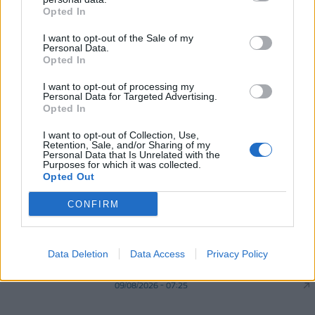
08/08/2026 - 13:44
ΕΠΙΧΕΙΡΗΣΕΙΣ
Opted In
Δυτική Αττική: Η επόμενη ημέρα μετά τις
I want to opt-out of the Sale of my
Personal Data.
πυρκαγιές – Τα έργα Antinero και η «μάχη» πριν
Opted In
από τις βροχές
08/08/2026 - 14:08
ΕΛΛΑΔΑ
I want to opt-out of processing my
Personal Data for Targeted Advertising.
Opted In
I want to opt-out of Collection, Use,
Retention, Sale, and/or Sharing of my
Personal Data that Is Unrelated with the
Purposes for which it was collected.
Opted Out
DIRECTION BUSINESS NETWORK
CONFIRM
allstarbasket.gr
Εφές: Χωρίς Παπαγιάννη στην
Data Deletion
Data Access
Privacy Policy
έναρξη της σεζόν
09/08/2026 - 07:25