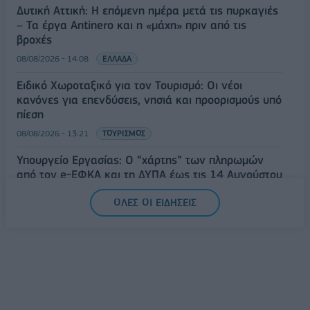
Δυτική Αττική: Η επόμενη ημέρα μετά τις πυρκαγιές
– Τα έργα Antinero και η «μάχη» πριν από τις
βροχές
08/08/2026 - 14:08
ΕΛΛΑΔΑ
Ειδικό Χωροταξικό για τον Τουρισμό: Οι νέοι
κανόνες για επενδύσεις, νησιά και προορισμούς υπό
πίεση
08/08/2026 - 13:21
ΤΟΥΡΙΣΜΟΣ
Υπουργείο Εργασίας: Ο “χάρτης” των πληρωμών
από τον e-ΕΦΚΑ και τη ΔΥΠΑ έως τις 14 Αυγούστου
08/08/2026 - 12:58
ΟΙΚΟΝΟΜΙΑ
ΟΛΕΣ ΟΙ ΕΙΔΗΣΕΙΣ
Οι Hamilton Reserve Bank και SEE Capital
Hamilton Ltd. συνάπτουν συμφωνία υπηρεσιών
μάρκετινγκ
08/08/2026 - 13:44
ΕΠΙΧΕΙΡΗΣΕΙΣ