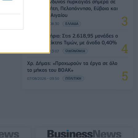
Υψηλός κίνδυνος πυρκαγιάς σήμερα σε
Αττική, Κρήτη, Πελοπόννησο, Εύβοια και
νησιά του Αιγαίου
07/08/2026 - 08:30
ΕΛΛΑΔΑ
Χρηματιστήριο: Στις 2.618,95 μονάδες ο
Γενικός Δείκτης Τιμών, με άνοδο 0,40%
07/08/2026 - 13:07
ΟΙΚΟΝΟΜΙΑ
Χρ. Δήμας: «Προχωρούν τα έργα σε όλο
το μήκος του ΒΟΑΚ»
07/08/2026 - 09:50
ΠΟΛΙΤΙΚΗ