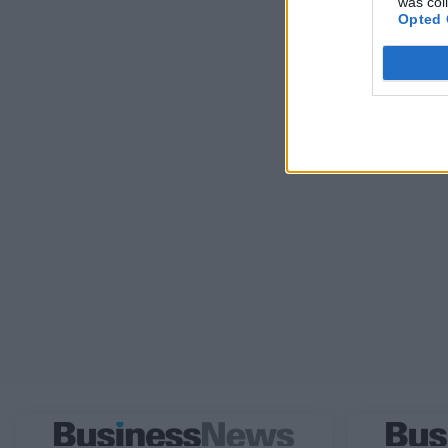
was col
Opted 