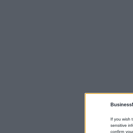
Business
If you wish 
sensitive in
confirm you