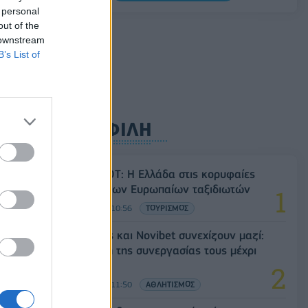
Σαουδική Αραβία, Τουρκία και Πακιστάν
 personal
υπογράφουν κοινή αμυντική συμφωνία
out of the
 downstream
07/08/2026 - 13:47
ΚΟΣΜΟΣ
B’s List of
ΔΗΜΟΦΙΛΗ
Έρευνα ΕΟΤ: Η Ελλάδα στις κορυφαίες
επιλογές των Ευρωπαίων ταξιδιωτών
07/08/2026 - 10:56
ΤΟΥΡΙΣΜΟΣ
Ατρόμητος και Novibet συνεχίζουν μαζί:
Ανανέωση της συνεργασίας τους μέχρι
το 2028
07/08/2026 - 11:50
ΑΘΛΗΤΙΣΜΟΣ