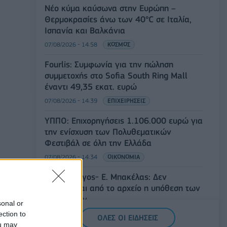
Νέο κύμα καύσωνα στην Ευρώπη –
Θερμοκρασίες άνω των 40°C σε Ιταλία,
Ισπανία και Βαλκάνια
07/08/2026 - 14:58
ΚΟΣΜΟΣ
Fourlis: Συμφωνία για την πώληση
συμμετοχής στο Sofia South Ring Mall
έναντι 49,35 εκατ. ευρώ
07/08/2026 - 14:39
ΕΠΙΧΕΙΡΗΣΕΙΣ
ΥΠΠΟ: Επιχορηγήσεις 1.106.000 ευρώ για
την ενίσχυση των Πολυθεματικών
Φεστιβάλ σε όλη την Ελλάδα
07/08/2026 - 14:34
ΟΙΚΟΝΟΜΙΑ
Άρειος Πάγος- Ε. Μπακέλας: Δεν
ανασύρεται από το αρχείο η υπόθεση των
υποκλοπών
sonal or
07/08/2026 - 14:11
ΕΛΛΑΔΑ
ection to
ΟΛΕΣ ΟΙ ΕΙΔΗΣΕΙΣ
ou may