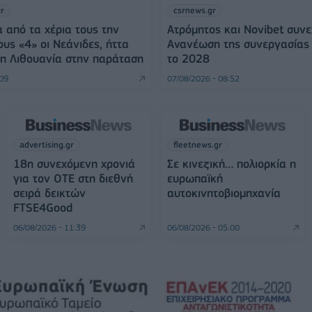
gr
csrnews.gr
 από τα χέρια τους την
Ατρόμητος και Novibet συνε
ους «4» οι Νεάνιδες, ήττα
Ανανέωση της συνεργασίας 
η Λιθουανία στην παράταση
το 2028
:09
07/08/2026 - 08:52
advertising.gr
fleetnews.gr
18η συνεχόμενη χρονιά
Σε κινεζική… πολιορκία η
για τον ΟΤΕ στη διεθνή
ευρωπαϊκή
σειρά δεικτών
αυτοκινητοβιομηχανία
FTSE4Good
06/08/2026 - 11:39
06/08/2026 - 05:00