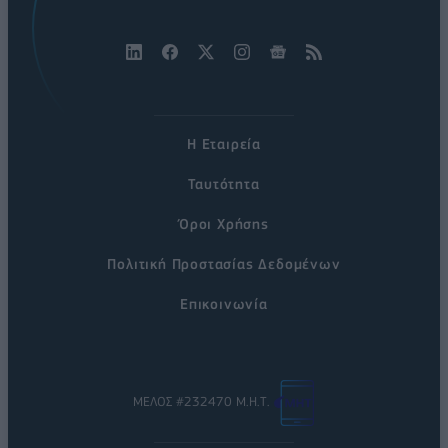
Η Εταιρεία
Ταυτότητα
Όροι Χρήσης
Πολιτική Προστασίας Δεδομένων
Επικοινωνία
ΜΕΛΟΣ #232470 Μ.Η.Τ.