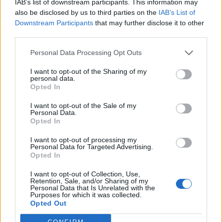
IAB’s list of downstream participants. This information may
also be disclosed by us to third parties on the
IAB’s List of
Όμιλος AKTOR: Εξαγοράζει το 75% των ΗΛΕΚΤΩΡ
Downstream Participants
that may further disclose it to other
και THALIS – Στρατηγική συνεργασία με τη Motor
third parties.
Oil
05/08/2026 - 17:39
ΕΠΙΧΕΙΡΗΣΕΙΣ
Personal Data Processing Opt Outs
ΗΠΑ: Επιβράδυνση των προσλήψεων στον ιδιωτικό
I want to opt-out of the Sharing of my
τομέα τον Ιούλιο - Δημιουργήθηκαν μόνο 44.000
personal data.
Opted In
θέσεις εργασίας
05/08/2026 - 17:16
ΚΟΣΜΟΣ
I want to opt-out of the Sale of my
Personal Data.
Τ. Θεοδωρικάκος: Στηρίζουμε με πράξεις την
Opted In
έρευνα και την καινοτομία
I want to opt-out of processing my
05/08/2026 - 16:51
ΠΟΛΙΤΙΚΗ
Personal Data for Targeted Advertising.
Opted In
Ν. Χαρδαλιάς: Μηδενική ανοχή και σε νομικό
I want to opt-out of Collection, Use,
επίπεδο για τους υπαίτιους της πυρκαγιάς στη
Retention, Sale, and/or Sharing of my
Δυτική Αττική
Personal Data that Is Unrelated with the
Purposes for which it was collected.
05/08/2026 - 16:26
ΕΛΛΑΔΑ
Opted Out
ΕΕ: Διοχετεύει 1,4 δισ. ευρώ στην Ουκρανία από