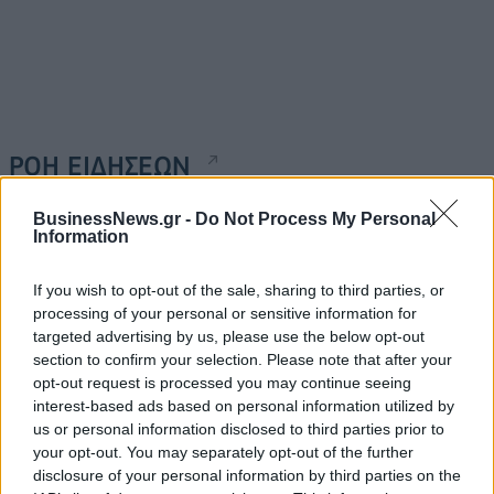
ΡΟΗ ΕΙΔΗΣΕΩΝ
BusinessNews.gr -
Do Not Process My Personal
Information
Χρηματιστήριο: Πτώση κατά 0,18%, στα 315,71
εκατ. ευρώ ο τζίρος
If you wish to opt-out of the sale, sharing to third parties, or
05/08/2026 - 18:27
ΟΙΚΟΝΟΜΙΑ
processing of your personal or sensitive information for
Είσοδος της γαλλικής Meridiam στην ηλεκτρική
targeted advertising by us, please use the below opt-out
διασύνδεση Ελλάδας – Κύπρου
section to confirm your selection. Please note that after your
opt-out request is processed you may continue seeing
05/08/2026 - 18:06
ΕΠΙΧΕΙΡΗΣΕΙΣ
interest-based ads based on personal information utilized by
ΔΕΗ: Ισχυρή ανάπτυξη στο α΄ εξάμηνο 2026 με
us or personal information disclosed to third parties prior to
προσαρμοσμένο EBITDA στα 1,2 δισ. ευρώ
your opt-out. You may separately opt-out of the further
disclosure of your personal information by third parties on the
05/08/2026 - 17:51
ΕΝΕΡΓΕΙΑ