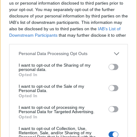
us or personal information disclosed to third parties prior to
Χρηματοδότηση 8 εκατ. ευρώ σε 843 μέσα
your opt-out. You may separately opt-out of the further
ενημέρωσης- Ξεκίνησε το πενταετές πρόγραμμα
disclosure of your personal information by third parties on the
ενίσχυσης του Τύπου
IAB’s list of downstream participants. This information may
06/08/2026 - 13:05
ΕΠΙΧΕΙΡΗΣΕΙΣ
also be disclosed by us to third parties on the
IAB’s List of
Downstream Participants
that may further disclose it to other
LIDL HELLAS: Διεθνώς αναγνωρισμένα κρασιά στην
third parties.
κορυφαία σχέση ποιότητας-τιμής
06/08/2026 - 12:55
ΕΠΙΧΕΙΡΗΣΕΙΣ
Personal Data Processing Opt Outs
JUMBO: Αύξηση πωλήσεων 5% το επτάμηνο του
I want to opt-out of the Sharing of my
personal data.
2026
Opted In
06/08/2026 - 12:43
ΕΠΙΧΕΙΡΗΣΕΙΣ
I want to opt-out of the Sale of my
Personal Data.
SoftBank: Μειωμένα 17,7% τα καθαρά κέρδη του
Opted In
α' τριμήνου στα 1,9 δισ. ευρώ
06/08/2026 - 12:35
ΤΡΑΠΕΖΕΣ
I want to opt-out of processing my
Personal Data for Targeted Advertising.
Opted In
Nintendo: Καθαρά κέρδη 809 εκατ. ευρώ στο α'
τρίμηνο – Άνοδος 53,5% σε ετήσια βάση
I want to opt-out of Collection, Use,
Retention, Sale, and/or Sharing of my
06/08/2026 - 12:17
ΤΕΧΝΟΛΟΓΙΑ
Personal Data that Is Unrelated with the