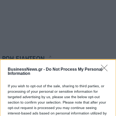
ΡΟΗ ΕΙΔΗΣΕΩΝ
BusinessNews.gr -
Do Not Process My Personal
Information
Χρηματιστήριο: Στις 2.628,25 μονάδες ο Γενικός
Δείκτης Τιμών, με άνοδο 0,17%
If you wish to opt-out of the sale, sharing to third parties, or
06/08/2026 - 13:17
ΟΙΚΟΝΟΜΙΑ
processing of your personal or sensitive information for
targeted advertising by us, please use the below opt-out
Άνοιξε η πλατφόρμα για ενισχύσεις de minimis
section to confirm your selection. Please note that after your
ύψους 24,6 εκατ. ευρώ σε παραγωγούς
opt-out request is processed you may continue seeing
06/08/2026 - 13:08
ΟΙΚΟΝΟΜΙΑ
interest-based ads based on personal information utilized by