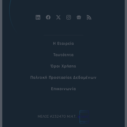
Η Εταιρεία
Ταυτότητα
Όροι Χρήσης
Πολιτική Προστασίας Δεδομένων
Επικοινωνία
ΜΕΛΟΣ #232470 Μ.Η.Τ.