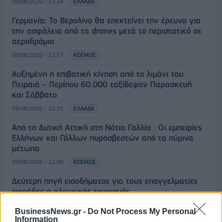
09/08/2026 - 13:24
ΕΛΛΑΔΑ
Γερμανία: Το Βερολίνο θα επεκτείνει την έρευνα για
την ασφάλεια από τα drones μετά το περιστατικό σε
αεροδρόμιο
09/08/2026 - 12:57
ΚΟΣΜΟΣ
Αυξημένη η επιβατική κίνηση από το λιμάνι του
Πειραιά – Περίπου 60.000 ταξίδεψαν Παρασκευή
και Σάββατο
09/08/2026 - 12:33
ΕΛΛΑΔΑ
Από τη Δυτική Αττική στη Νότια Γαλλία : Οι εμπειρίες
Ελλήνων και Γάλλων πυροσβεστών από τα πύρινα
μέτωπα
09/08/2026 - 12:08
ΚΟΣΜΟΣ
Δεύτερη πηγή εισοδήματος για τους επαγγελματίες
ψαράδες ο αλιευτικός τουρισμός
09/08/2026 - 12:08
ΤΟΥΡΙΣΜΟΣ
BusinessNews.gr -
Do Not Process My Personal
Information