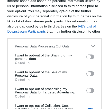
interest-based ads based on personal information utilized by
us or personal information disclosed to third parties prior to
Οι ελληνικές scale-ups επιχειρήσεις στρέφονται
your opt-out. You may separately opt-out of the further
στην ανάπτυξη - Μεγαλύτερη πρόκληση η
disclosure of your personal information by third parties on the
προσέλκυση πελατών
IAB’s list of downstream participants. This information may
06/08/2026 - 15:56
ΕΠΙΧΕΙΡΗΣΕΙΣ
also be disclosed by us to third parties on the
IAB’s List of
Downstream Participants
that may further disclose it to other
Χρηματιστήριο: Στις 2.627,95 μονάδες ο Γενικός
third parties.
Δείκτης Τιμών, με άνοδο 0,15%
06/08/2026 - 15:46
ΟΙΚΟΝΟΜΙΑ
Personal Data Processing Opt Outs
ΥΠΑΑΤ: Αποζημιώσεις 38,1 εκατ. ευρώ σε
I want to opt-out of the Sharing of my
personal data.
κτηνοτρόφους για ευλογιά, πανώλη και αφθώδη
Opted In
πυρετό
06/08/2026 - 15:33
ΟΙΚΟΝΟΜΙΑ
I want to opt-out of the Sale of my
Personal Data.
Opted In
Στ. Παπασταύρου: Άμεσα αντιδιαβρωτικά έργα στη
Δυτική Αττική
I want to opt-out of processing my
Personal Data for Targeted Advertising.
06/08/2026 - 15:17
ΠΟΛΙΤΙΚΗ
Opted In
ΟΛΕΣ ΟΙ ΕΙΔΗΣΕΙΣ
I want to opt-out of Collection, Use,