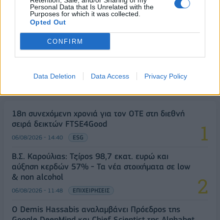
Retention, Sale, and/or Sharing of my
Personal Data that Is Unrelated with the
Purposes for which it was collected.
Opted Out
CONFIRM
Data Deletion
Data Access
Privacy Policy
ΔΗΜΟΦΙΛΗ
18η συνεχόμενη χρονιά για τον ΟΤΕ στη διεθνή
σειρά δεικτών FTSE4Good
06/08/2026 - 14:40
ESG
Β.Σ. Καρούλιας: Τζίρος 98,7 εκατ. ευρώ και
αύξηση κερδών 57% - Τα νέα στοιχήματα σε low
& non alcohol
06/08/2026 - 11:48
ΕΠΙΧΕΙΡΗΣΕΙΣ
Ο Demis Hassabis αναλαμβάνει Πρόεδρος της
Google DeepMind και Chief Scientist της Alphabet