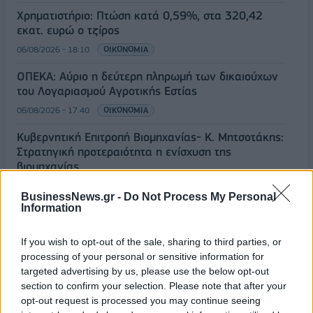
Χρηματιστήριο: Πτώση κατά 0,59%, στα 320,42
εκατ. ευρώ ο τζίρος
06/08/2026 - 18:10
ΟΙΚΟΝΟΜΙΑ
ΟΠΕΚΑ: Αύριο η δεύτερη πληρωμή των δικαιούχων
του Λογαριασμού Αγροτικής Εστίας
06/08/2026 - 17:40
ΟΙΚΟΝΟΜΙΑ
Κυβερνητική Επιτροπή Βιομηχανίας- Κ. Μητσοτάκης:
Στρατηγική προτεραιότητα η ενίσχυση της
βιομηχανίας
06/08/2026 - 17:18
ΠΟΛΙΤΙΚΗ
BusinessNews.gr -
Do Not Process My Personal
Information
Από τις 28 Αυγούστου η ψηφιακή ενεργοποίηση της
Κάρτας Αγρότη μέσω της ΕΑΕ 2026
If you wish to opt-out of the sale, sharing to third parties, or
06/08/2026 - 16:51
ΟΙΚΟΝΟΜΙΑ
processing of your personal or sensitive information for
targeted advertising by us, please use the below opt-out
Eurobank: Εξελίξεις και προοπτικές στις αγορές
section to confirm your selection. Please note that after your
πετρελαίου και φυσικού αερίου στην Ευρώπη
opt-out request is processed you may continue seeing
06/08/2026 - 16:20
ΕΝΕΡΓΕΙΑ