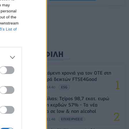
κτηνοτρόφους για ευλογιά, πανώλη και
ou may
αφθώδη πυρετό
 personal
out of the
06/08/2026 - 15:33
ΟΙΚΟΝΟΜΙΑ
 downstream
B’s List of
ΔΗΜΟΦΙΛΗ
18η συνεχόμενη χρονιά για τον ΟΤΕ στη
διεθνή σειρά δεικτών FTSE4Good
06/08/2026 - 14:40
ESG
Β.Σ. Καρούλιας: Τζίρος 98,7 εκατ. ευρώ
και αύξηση κερδών 57% - Τα νέα
στοιχήματα σε low & non alcohol
06/08/2026 - 11:48
ΕΠΙΧΕΙΡΗΣΕΙΣ