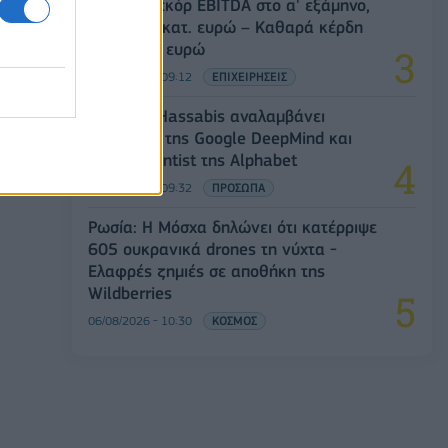
Metlen: Ρεκόρ EBITDA στο α' εξάμηνο,
στα 550 εκατ. ευρώ – Καθαρά κέρδη
313 εκατ. ευρώ
06/08/2026 - 09:12
ΕΠΙΧΕΙΡΗΣΕΙΣ
Ο Demis Hassabis αναλαμβάνει
Πρόεδρος της Google DeepMind και
Chief Scientist της Alphabet
06/08/2026 - 09:32
ΠΡΟΣΩΠΑ
Ρωσία: Η Μόσχα δηλώνει ότι κατέρριψε
605 ουκρανικά drones τη νύχτα -
Ελαφρές ζημιές σε αποθήκη της
Wildberries
06/08/2026 - 10:30
ΚΟΣΜΟΣ