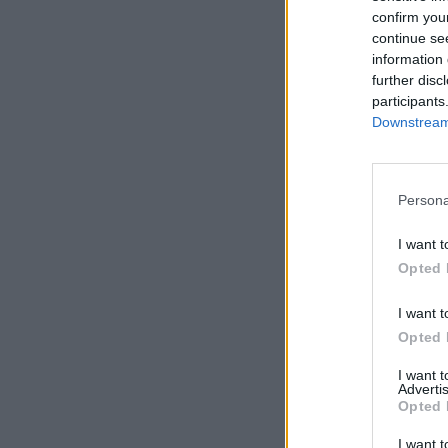
confirm you
continue se
information 
further disc
participants
Downstream 
Persona
I want t
Opted 
I want t
Opted 
I want 
Advertis
Opted 
I want t