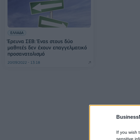
ΕΛΛΑΔΑ
Έρευνα ΣΕΒ: Ένας στους δύο
μαθητές δεν έχουν επαγγελματικό
προσανατολισμό
20/09/2022 - 13:18
Business
If you wish 
sensitive in