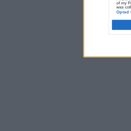
of my P
was col
Opted 