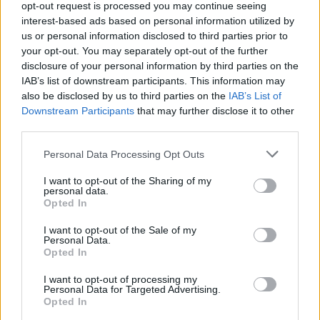
opt-out request is processed you may continue seeing
Δυτική Αττική: Η επόμενη ημέρα μετά τις πυρκαγιές
interest-based ads based on personal information utilized by
– Τα έργα Antinero και η «μάχη» πριν από τις
us or personal information disclosed to third parties prior to
βροχές
your opt-out. You may separately opt-out of the further
08/08/2026 - 14:08
ΕΛΛΑΔΑ
disclosure of your personal information by third parties on the
IAB’s list of downstream participants. This information may
Ειδικό Χωροταξικό για τον Τουρισμό: Οι νέοι
also be disclosed by us to third parties on the
IAB’s List of
κανόνες για επενδύσεις, νησιά και προορισμούς υπό
Downstream Participants
that may further disclose it to other
πίεση
third parties.
08/08/2026 - 13:21
ΤΟΥΡΙΣΜΟΣ
Personal Data Processing Opt Outs
Υπουργείο Εργασίας: Ο “χάρτης” των πληρωμών
από τον e-ΕΦΚΑ και τη ΔΥΠΑ έως τις 14 Αυγούστου
I want to opt-out of the Sharing of my
personal data.
08/08/2026 - 12:58
ΟΙΚΟΝΟΜΙΑ
Opted In
Οι Hamilton Reserve Bank και SEE Capital
I want to opt-out of the Sale of my
Hamilton Ltd. συνάπτουν συμφωνία υπηρεσιών
Personal Data.
Opted In
μάρκετινγκ
08/08/2026 - 13:44
ΕΠΙΧΕΙΡΗΣΕΙΣ
I want to opt-out of processing my
Personal Data for Targeted Advertising.
Χρηματιστήριο Αθηνών: Εβδομαδιαία άνοδος
Opted In
1,76%, κέρδη 23,31% από τις αρχές του έτους