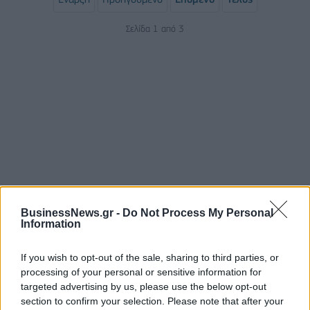
Σελίδα 1 από 3
ΡΟΗ ΕΙΔΗΣΕΩΝ
BusinessNews.gr -
Do Not Process My Personal
Information
Κορυφώνεται η έξοδος του Αυγούστου – Πάνω από
56.000 επιβάτες αναχωρούν σήμερα από τα
If you wish to opt-out of the sale, sharing to third parties, or
λιμάνια της Αττικής
processing of your personal or sensitive information for
targeted advertising by us, please use the below opt-out
08/08/2026 - 14:30
ΕΛΛΑΔΑ
section to confirm your selection. Please note that after your