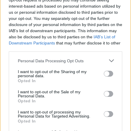
opt-out request is processed you may continue seeing
1,76%, κέρδη 23,31% από τις αρχές του έτους
interest-based ads based on personal information utilized by
us or personal information disclosed to third parties prior to
08/08/2026 - 12:36
ΟΙΚΟΝΟΜΙΑ
your opt-out. You may separately opt-out of the further
disclosure of your personal information by third parties on the
Διευρύνεται η πρωτοβουλία για τις τιμές στο ράφι
IAB’s list of downstream participants. This information may
με 916 προϊόντα
also be disclosed by us to third parties on the
IAB’s List of
08/08/2026 - 12:12
ΛΙΑΝΕΜΠΟΡΙΟ
Downstream Participants
that may further disclose it to other
third parties.
Health Monitoring: Η εθνική υποδομή για την
αξιοποίηση των δεδομένων υγείας προς όφελος
Personal Data Processing Opt Outs
των πολιτών
08/08/2026 - 11:48
ΥΓΕΙΑ
I want to opt-out of the Sharing of my
personal data.
Opted In
Ελληνική Αναπτυξιακή Τράπεζα: Με «προίκα» 2 δισ.
ευρώ ανοίγει δρόμο για δάνεια έως 5 δισ. σε
I want to opt-out of the Sale of my
μικρομεσαίες
Personal Data.
Opted In
08/08/2026 - 11:22
ΤΡΑΠΕΖΕΣ
I want to opt-out of processing my
5G παντού, 6G στον ορίζοντα: Πού βρίσκεται η
Personal Data for Targeted Advertising.
ΟΛΕΣ ΟΙ ΕΙΔΗΣΕΙΣ
Ελλάδα στη μεγάλη τεχνολογική μετάβαση
Opted In
08/08/2026 - 10:54
ΤΕΧΝΟΛΟΓΙΑ