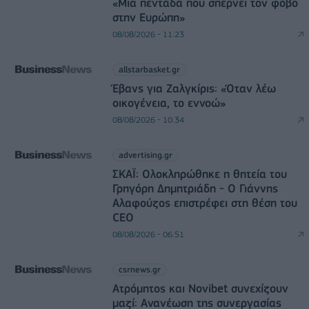
«Μια πεντάδα που σπέρνει τον φόβο
στην Ευρώπη»
08/08/2026 - 11:23
allstarbasket.gr
Έβανς για Ζαλγκίρις: «Όταν λέω
οικογένεια, το εννοώ»
08/08/2026 - 10:34
advertising.gr
ΣΚΑΪ: Ολοκληρώθηκε η θητεία του
Γρηγόρη Δημητριάδη - Ο Γιάννης
Αλαφούζος επιστρέφει στη θέση του
CEO
08/08/2026 - 06:51
csrnews.gr
Ατρόμητος και Novibet συνεχίζουν
μαζί: Ανανέωση της συνεργασίας