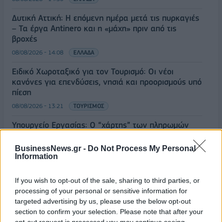
Δυτική Αττική: Η επόμενη ημέρα μετά τις πυρκαγιές
– Τα έργα Antinero και η «μάχη» πριν από τις
βροχές
08/08/2026 - 14:08
ΕΛΛΑΔΑ
Ειδικό Χωροταξικό για τον Τουρισμό: Οι νέοι
κανόνες για επενδύσεις, νησιά και προορισμούς υπό
πίεση
08/08/2026 - 13:21
ΤΟΥΡΙΣΜΟΣ
Υπουργείο Εργασίας: Ο “χάρτης” των πληρωμών
από τον e-ΕΦΚΑ και τη ΔΥΠΑ έως τις 14 Αυγούστου
BusinessNews.gr -
Do Not Process My Personal
08/08/2026 - 12:58
ΟΙΚΟΝΟΜΙΑ
Information
Οι Hamilton Reserve Bank και SEE Capital
Hamilton Ltd. συνάπτουν συμφωνία υπηρεσιών
If you wish to opt-out of the sale, sharing to third parties, or
μάρκετινγκ
processing of your personal or sensitive information for
targeted advertising by us, please use the below opt-out
08/08/2026 - 13:44
ΕΠΙΧΕΙΡΗΣΕΙΣ
section to confirm your selection. Please note that after your
Χρηματιστήριο Αθηνών: Εβδομαδιαία άνοδος