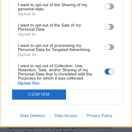
I want to opt-out of the Sharing of my
personal data.
Opted In
I want to opt-out of the Sale of my
Personal Data.
Opted In
I want to opt-out of processing my
Personal Data for Targeted Advertising.
Opted In
ΔΗΜΟΦΙΛΗ
I want to opt-out of Collection, Use,
Retention, Sale, and/or Sharing of my
Personal Data that Is Unrelated with the
Ατρόμητος και Novibet συνεχίζουν μαζί:
Purposes for which it was collected.
Ανανέωση της συνεργασίας τους μέχρι το 2028
Opted Out
07/08/2026 - 11:50
ΑΘΛΗΤΙΣΜΟΣ
CONFIRM
Έρευνα ΕΟΤ: Η Ελλάδα στις κορυφαίες επιλογές
των Ευρωπαίων ταξιδιωτών
Data Deletion
Data Access
Privacy Policy
07/08/2026 - 10:56
ΤΟΥΡΙΣΜΟΣ
Χρηματιστήριο: Στις 2.618,95 μονάδες ο Γενικός