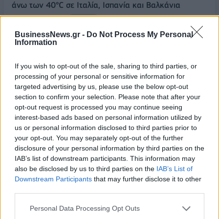
άνω των 40°C σε Ιταλία, Ισπανία και Βαλκάνια
07/08/2026 - 14:58
ΚΟΣΜΟΣ
BusinessNews.gr -
Do Not Process My Personal
Fourlis: Συμφωνία για την πώληση συμμετοχής στο
Information
Sofia South Ring Mall έναντι 49,35 εκατ. ευρώ
07/08/2026 - 14:39
ΕΠΙΧΕΙΡΗΣΕΙΣ
If you wish to opt-out of the sale, sharing to third parties, or
processing of your personal or sensitive information for
ΥΠΠΟ: Επιχορηγήσεις 1.106.000 ευρώ για την
targeted advertising by us, please use the below opt-out
ενίσχυση των Πολυθεματικών Φεστιβάλ σε όλη την
section to confirm your selection. Please note that after your
Ελλάδα
opt-out request is processed you may continue seeing
07/08/2026 - 14:34
ΟΙΚΟΝΟΜΙΑ
interest-based ads based on personal information utilized by
us or personal information disclosed to third parties prior to
Άρειος Πάγος- Ε. Μπακέλας: Δεν ανασύρεται από το
your opt-out. You may separately opt-out of the further
αρχείο η υπόθεση των υποκλοπών
disclosure of your personal information by third parties on the
07/08/2026 - 14:11
ΕΛΛΑΔΑ
IAB’s list of downstream participants. This information may
also be disclosed by us to third parties on the
IAB’s List of
Σαουδική Αραβία, Τουρκία και Πακιστάν
Downstream Participants
that may further disclose it to other
υπογράφουν κοινή αμυντική συμφωνία
third parties.
07/08/2026 - 13:47
ΚΟΣΜΟΣ
Personal Data Processing Opt Outs
ΟΛΕΣ ΟΙ ΕΙΔΗΣΕΙΣ