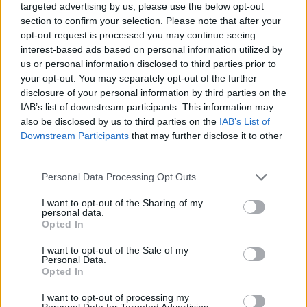
SpaceX: Άλμα 92% στα έσοδα του α' τριμήνου στα
targeted advertising by us, please use the below opt-out
7,8 δισ. δολάρια
section to confirm your selection. Please note that after your
opt-out request is processed you may continue seeing
05/08/2026 - 08:44
ΤΕΧΝΟΛΟΓΙΑ
interest-based ads based on personal information utilized by
Evergood: Άγγιξε τα 300 εκατ. ο τζίρος- Στα 10
us or personal information disclosed to third parties prior to
εκατ. ευρώ το τίμημα για το 60% του Jackaroo
your opt-out. You may separately opt-out of the further
disclosure of your personal information by third parties on the
05/08/2026 - 12:50
ΕΠΙΧΕΙΡΗΣΕΙΣ
IAB’s list of downstream participants. This information may
also be disclosed by us to third parties on the
IAB’s List of
Alpha Bank: Για πρώτη φορά το Αρχαίο Θέατρο
Downstream Participants
that may further disclose it to other
Επιδαύρου άνοιξε τις πύλες του σε όλους
third parties.
05/08/2026 - 12:41
ESG
Personal Data Processing Opt Outs
Παπουτσάνης: Καθαρά κέρδη 3,4 εκατ. ευρώ στο
α΄ εξάμηνο – Στα 40,7 εκατ. ευρώ ο τζίρος
I want to opt-out of the Sharing of my
personal data.
05/08/2026 - 08:01
ΕΠΙΧΕΙΡΗΣΕΙΣ
Opted In
I want to opt-out of the Sale of my
Personal Data.
Opted In
I want to opt-out of processing my
Personal Data for Targeted Advertising.