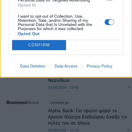
Opted In
DIRECTION BUSINESS NETWORK
I want to opt-out of Collection, Use,
Retention, Sale, and/or Sharing of my
allstarbasket.gr
Personal Data that Is Unrelated with the
Purposes for which it was collected.
Στο Κάνσας Στέιτ η Τζωάνα
Opted Out
Ταμπάκου (pic)
05/08/2026 - 20:44
CONFIRM
allstarbasket.gr
Data Deletion
Data Access
Privacy Policy
Με Λιθουανία στον προημιτελικό του
Ευρωπαϊκού Β' κατ. η Εθνική
Νεανίδων
05/08/2026 - 19:58
csrnews.gr
Alpha Bank: Για πρώτη φορά το
Αρχαίο Θέατρο Επιδαύρου άνοιξε τις
πύλες του σε όλους
05/08/2026 - 10:12