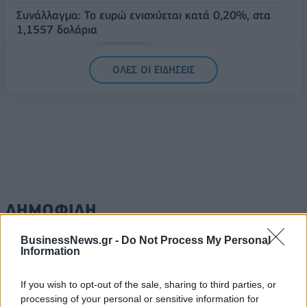
Συνάλλαγμα: Το ευρώ ενισχύεται κατά 0,20%, στα
1,1557 δολάρια
05/08/2026 - 15:28
ΟΙΚΟΝΟΜΙΑ
ΟΛΕΣ ΟΙ ΕΙΔΗΣΕΙΣ
ΔΗΜΟΦΙΛΗ
BusinessNews.gr -
Do Not Process My Personal
Information
Η Vendora επεκτείνεται σε 27 χώρες της
Ευρωπαϊκή 'Ενωσης
If you wish to opt-out of the sale, sharing to third parties, or
05/08/2026 - 10:52
ΕΠΙΧΕΙΡΗΣΕΙΣ
processing of your personal or sensitive information for