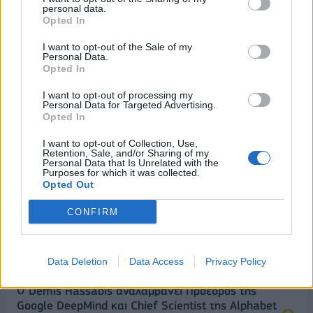
personal data.
Opted In
I want to opt-out of the Sale of my
Personal Data.
Opted In
I want to opt-out of processing my
Personal Data for Targeted Advertising.
ΔΗΜΟΦΙΛΗ
Opted In
I want to opt-out of Collection, Use,
18η συνεχόμενη χρονιά για τον ΟΤΕ στη διεθνή
Retention, Sale, and/or Sharing of my
Personal Data that Is Unrelated with the
σειρά δεικτών FTSE4Good
Purposes for which it was collected.
Opted Out
06/08/2026 - 14:40
ESG
CONFIRM
Β.Σ. Καρούλιας: Τζίρος 98,7 εκατ. ευρώ και
αύξηση κερδών 57% - Τα νέα στοιχήματα σε low
& non alcohol
Data Deletion
Data Access
Privacy Policy
06/08/2026 - 11:48
ΕΠΙΧΕΙΡΗΣΕΙΣ
Ο Demis Hassabis αναλαμβάνει Πρόεδρος της
Google DeepMind και Chief Scientist της Alphabet