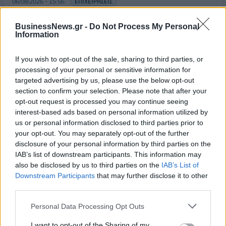
06/08/2026 - 15:56
ΕΠΙΧΕΙΡΗΣΕΙΣ
Χρηματιστήριο: Στις 2.627,95 μονάδες ο Γενικός
BusinessNews.gr -
Do Not Process My Personal
Δείκτης Τιμών, με άνοδο 0,15%
Information
06/08/2026 - 15:46
ΟΙΚΟΝΟΜΙΑ
If you wish to opt-out of the sale, sharing to third parties, or
ΥΠΑΑΤ: Αποζημιώσεις 38,1 εκατ. ευρώ σε
processing of your personal or sensitive information for
κτηνοτρόφους για ευλογιά, πανώλη και αφθώδη
targeted advertising by us, please use the below opt-out
πυρετό
section to confirm your selection. Please note that after your
06/08/2026 - 15:33
ΟΙΚΟΝΟΜΙΑ
opt-out request is processed you may continue seeing
interest-based ads based on personal information utilized by
Στ. Παπασταύρου: Άμεσα αντιδιαβρωτικά έργα στη
us or personal information disclosed to third parties prior to
Δυτική Αττική
your opt-out. You may separately opt-out of the further
06/08/2026 - 15:17
ΠΟΛΙΤΙΚΗ
disclosure of your personal information by third parties on the
IAB’s list of downstream participants. This information may
Συνάλλαγμα: Το ευρώ υποχωρεί κατά 0,11%, στα
also be disclosed by us to third parties on the
IAB’s List of
1,1541 δολάρια
Downstream Participants
that may further disclose it to other
third parties.
06/08/2026 - 14:59
ΟΙΚΟΝΟΜΙΑ
ΟΛΕΣ ΟΙ ΕΙΔΗΣΕΙΣ
Personal Data Processing Opt Outs
I want to opt-out of the Sharing of my