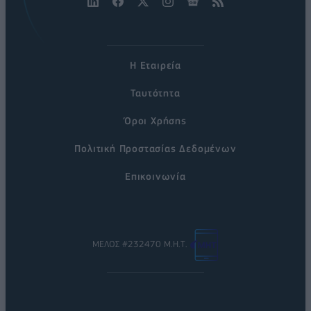
Η Εταιρεία
Ταυτότητα
Όροι Χρήσης
Πολιτική Προστασίας Δεδομένων
Επικοινωνία
ΜΕΛΟΣ #232470 Μ.Η.Τ.