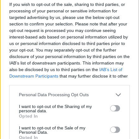
If you wish to opt-out of the sale, sharing to third parties, or
Συνάντηση Προέδρου ΣΒΑΠ με τον Κ. Χατζηδάκη –
processing of your personal or sensitive information for
Προτάσεις για το φορολογικό, χωροταξικό και
targeted advertising by us, please use the below opt-out
εργασιακό
section to confirm your selection. Please note that after your
opt-out request is processed you may continue seeing
06/08/2026 - 11:13
ΟΙΚΟΝΟΜΙΑ
interest-based ads based on personal information utilized by
Στ. Παπασταύρου: Η συμφωνία δημιουργεί νέα και
us or personal information disclosed to third parties prior to
ισχυρή δυναμική για την υλοποίηση του GSI
your opt-out. You may separately opt-out of the further
disclosure of your personal information by third parties on the
06/08/2026 - 11:00
ΕΝΕΡΓΕΙΑ
IAB’s list of downstream participants. This information may
Ευρωπαϊκά χρηματιστήρια: Σε υψηλό επίπεδο ρεκόρ
also be disclosed by us to third parties on the
IAB’s List of
ανήλθαν οι μετοχές στο ξεκίνημα των συναλλαγών
Downstream Participants
that may further disclose it to other
third parties.
06/08/2026 - 10:50
ΟΙΚΟΝΟΜΙΑ
Personal Data Processing Opt Outs
Ρωσία: Η Μόσχα δηλώνει ότι κατέρριψε 605
ουκρανικά drones τη νύχτα - Ελαφρές ζημιές σε
I want to opt-out of the Sharing of my
αποθήκη της Wildberries
personal data.
Opted In
06/08/2026 - 10:30
ΚΟΣΜΟΣ
I want to opt-out of the Sale of my
Χρ. Δήμας: Στο Εθνικό Πρόγραμμα Ανάπτυξης η
Personal Data.
αναβάθμιση του Αεροδρομίου Πάρου
Opted In