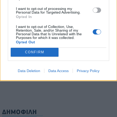
06/08/2026 - 10:23
ΟΙΚΟΝΟΜΙΑ
I want to opt-out of processing my
Personal Data for Targeted Advertising.
Υπ. Παιδείας: 168 αιτήσεις από 23 χώρες για το νέο
Opted In
αγγλόφωνο πρόγραμμα Ιατρικής του Πανεπιστημίου
Πατρών
I want to opt-out of Collection, Use,
Retention, Sale, and/or Sharing of my
06/08/2026 - 10:08
ΕΛΛΑΔΑ
Personal Data that Is Unrelated with the
Purposes for which it was collected.
Opted Out
Συνάντηση συνεργασίας Ε.Β.Ε.Π. με τον υπουργό
Ανάπτυξης ενόψει ΔΕΘ
CONFIRM
06/08/2026 - 09:52
ΟΙΚΟΝΟΜΙΑ
ΟΛΕΣ ΟΙ ΕΙΔΗΣΕΙΣ
Data Deletion
Data Access
Privacy Policy
ΔΗΜΟΦΙΛΗ