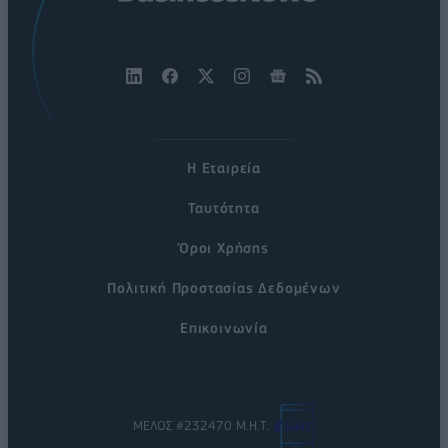
Η Εταιρεία
Ταυτότητα
Όροι Χρήσης
Πολιτική Προστασίας Δεδομένων
Επικοινωνία
ΜΕΛΟΣ #232470 Μ.Η.Τ.