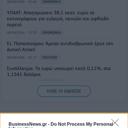
06/08/2026 - 15:46
ΟΙΚΟΝΟΜΙΑ
ΥΠΑΑΤ: Αποζημιώσεις 38,1 εκατ. ευρώ σε
κτηνοτρόφους για ευλογιά, πανώλη και αφθώδη
πυρετό
06/08/2026 - 15:33
ΟΙΚΟΝΟΜΙΑ
Στ. Παπασταύρου: Άμεσα αντιδιαβρωτικά έργα στη
Δυτική Αττική
06/08/2026 - 15:17
ΠΟΛΙΤΙΚΗ
Συνάλλαγμα: Το ευρώ υποχωρεί κατά 0,11%, στα
1,1541 δολάρια
06/08/2026 - 14:59
ΟΙΚΟΝΟΜΙΑ
ΟΛΕΣ ΟΙ ΕΙΔΗΣΕΙΣ
BusinessNews.gr -
Do Not Process My Personal