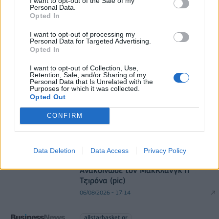
I want to opt-out of the Sale of my
τα EBITDA
Personal Data.
Opted In
06/08/2026 - 08:23
ΕΠΙΧΕΙΡΗΣΕΙΣ
I want to opt-out of processing my
Ρωσία: Η Μόσχα δηλώνει ότι κατέρριψε 605
Personal Data for Targeted Advertising.
ουκρανικά drones τη νύχτα - Ελαφρές ζημιές σε
Opted In
αποθήκη της Wildberries
I want to opt-out of Collection, Use,
06/08/2026 - 10:30
ΚΟΣΜΟΣ
Retention, Sale, and/or Sharing of my
Personal Data that Is Unrelated with the
Purposes for which it was collected.
Opted Out
CONFIRM
Data Deletion
Data Access
Privacy Policy
allstarbasket.gr
Ανακοίνωσε τον ΜακΚλάνγκ η
Τζιρόνα (pic)
06/08/2026 - 17:14
allstarbasket.gr