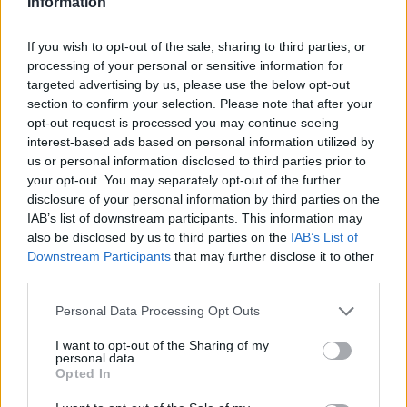
Information
If you wish to opt-out of the sale, sharing to third parties, or
ΔΗΜΟΦΙΛΗ
processing of your personal or sensitive information for
targeted advertising by us, please use the below opt-out
section to confirm your selection. Please note that after your
opt-out request is processed you may continue seeing
HELLENiQ ENERGY: Κέρδη 393 εκατ. ευρώ στο α'
interest-based ads based on personal information utilized by
εξάμηνο – Στα 734 εκατ. ευρώ τα EBITDA
us or personal information disclosed to third parties prior to
06/08/2026 - 08:05
ΕΠΙΧΕΙΡΗΣΕΙΣ
your opt-out. You may separately opt-out of the further
disclosure of your personal information by third parties on the
Metlen: Ρεκόρ EBITDA στο α' εξάμηνο, στα 550
IAB’s list of downstream participants. This information may
εκατ. ευρώ – Καθαρά κέρδη 313 εκατ. ευρώ
also be disclosed by us to third parties on the
IAB’s List of
06/08/2026 - 09:12
ΕΠΙΧΕΙΡΗΣΕΙΣ
Downstream Participants
that may further disclose it to other
third parties.
Β.Σ. Καρούλιας: Τζίρος 98,7 εκατ. ευρώ και
αύξηση κερδών 57% - Τα νέα στοιχήματα σε low
Personal Data Processing Opt Outs
& non alcohol
I want to opt-out of the Sharing of my
06/08/2026 - 11:48
ΕΠΙΧΕΙΡΗΣΕΙΣ
personal data.
Opted In
Viohalco: Αυξημένος κατά 14% ο τζίρος στο α'
εξάμηνο, στα 4,3 δισ. ευρώ – Στα 446 εκατ. ευρώ