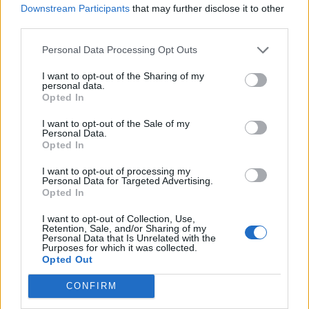
για την ενίσχυση της βιοασφάλειας
Downstream Participants
that may further disclose it to other
07/08/2026 - 17:02
ΟΙΚΟΝΟΜΙΑ
third parties.
Deloitte Ελλάδος: Χρηματοοικονομικός σύμβουλος
Personal Data Processing Opt Outs
της ΔΕΗ για την είσοδο στην πολωνική αγορά
ενέργειας
I want to opt-out of the Sharing of my
personal data.
07/08/2026 - 16:38
ΕΠΙΧΕΙΡΗΣΕΙΣ
Opted In
Στρατηγική επένδυση του EFA GROUP στη Fractal
I want to opt-out of the Sale of my
Personal Data.
για την ανάπτυξη προηγμένων αμυντικών
Opted In
τεχνολογιών
07/08/2026 - 16:11
ΕΠΙΧΕΙΡΗΣΕΙΣ
I want to opt-out of processing my
Personal Data for Targeted Advertising.
Opted In
Συνάλλαγμα: Το ευρώ ενισχύεται 0,08%, στα
1,1534 δολάρια
I want to opt-out of Collection, Use,
Retention, Sale, and/or Sharing of my
07/08/2026 - 15:45
ΟΙΚΟΝΟΜΙΑ
Personal Data that Is Unrelated with the
Purposes for which it was collected.
Χρηματιστήριο: Στις 2.623,19 μονάδες ο Γενικός
Opted Out
Δείκτης Τιμών, με άνοδο 0,57%
CONFIRM
07/08/2026 - 15:21
ΟΙΚΟΝΟΜΙΑ