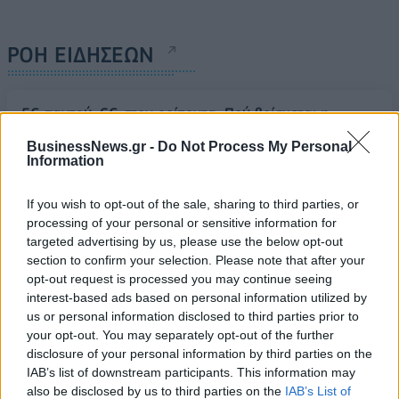
ΡΟΗ ΕΙΔΗΣΕΩΝ
5G παντού, 6G στον ορίζοντα: Πού βρίσκεται η
Ελλάδα στη μεγάλη τεχνολογική μετάβαση
BusinessNews.gr -
Do Not Process My Personal
08/08/2026 - 10:54
ΤΕΧΝΟΛΟΓΙΑ
Information
Όμιλος ΔΕΗ: Νέα συμφωνία για χαρτοφυλάκιο
If you wish to opt-out of the sale, sharing to third parties, or
έργων ΑΠΕ άνω των 2 GW σε Πολωνία και
processing of your personal or sensitive information for
Ουγγαρία
targeted advertising by us, please use the below opt-out
08/08/2026 - 10:26
ΕΝΕΡΓΕΙΑ
section to confirm your selection. Please note that after your
opt-out request is processed you may continue seeing
ΣΚΑΪ: Ολοκληρώθηκε η θητεία του Γρηγόρη
interest-based ads based on personal information utilized by
Δημητριάδη - Ο Γιάννης Αλαφούζος επιστρέφει στη
us or personal information disclosed to third parties prior to
θέση του CEO
your opt-out. You may separately opt-out of the further
08/08/2026 - 10:02
MEDIA
disclosure of your personal information by third parties on the
IAB’s list of downstream participants. This information may
ΥΠΑΑΤ: Επιπλέον 12,5 εκατ. ευρώ στις Περιφέρειες
also be disclosed by us to third parties on the
IAB’s List of