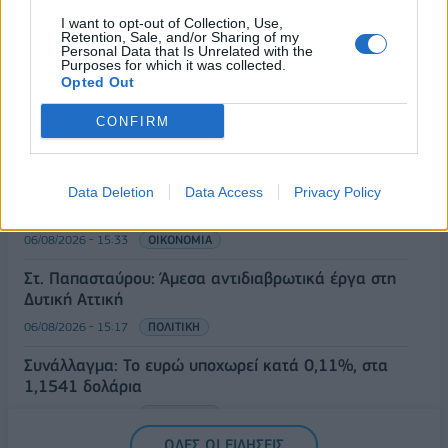
προσέλκυση πελατών
I want to opt-out of Collection, Use,
Retention, Sale, and/or Sharing of my
06/08/2026 - 15:56
ΕΠΙΧΕΙΡΗΣΕΙΣ
Personal Data that Is Unrelated with the
Purposes for which it was collected.
Χρηματιστήριο: Στις 2.627,95 μονάδες ο Γενικός
Opted Out
Δείκτης Τιμών, με άνοδο 0,15%
CONFIRM
06/08/2026 - 15:46
ΟΙΚΟΝΟΜΙΑ
ΥΠΑΑΤ: Αποζημιώσεις 38,1 εκατ. ευρώ σε
κτηνοτρόφους για ευλογιά, πανώλη και αφθώδη
Data Deletion
Data Access
Privacy Policy
πυρετό
06/08/2026 - 15:33
ΟΙΚΟΝΟΜΙΑ
Στ. Παπασταύρου: Άμεσα αντιδιαβρωτικά έργα στη
Δυτική Αττική
06/08/2026 - 15:17
ΠΟΛΙΤΙΚΗ
Συνάλλαγμα: Το ευρώ υποχωρεί κατά 0,11%, στα
1,1541 δολάρια
06/08/2026 - 14:59
ΟΙΚΟΝΟΜΙΑ
ΟΛΕΣ ΟΙ ΕΙΔΗΣΕΙΣ