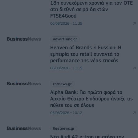
18η συνεχόμενη χρονιά για τον ΟΤΕ
στη διεθνή σειρά δεικτών
FTSE4Good
06/08/2026 - 11:39
advertising.gr
Heaven of Brands × Fussion: Η
εμπειρία του retail συναντά το
performance της νέας εποχής
06/08/2026 - 11:19
csrnews.gr
Alpha Bank: Για πρώτη φορά το
Αρχαίο Θέατρο Επιδαύρου άνοιξε τις
πύλες του σε όλους
05/08/2026 - 10:12
fleetnews.gr
Νέο Audi A2 e-tron με στόχο την