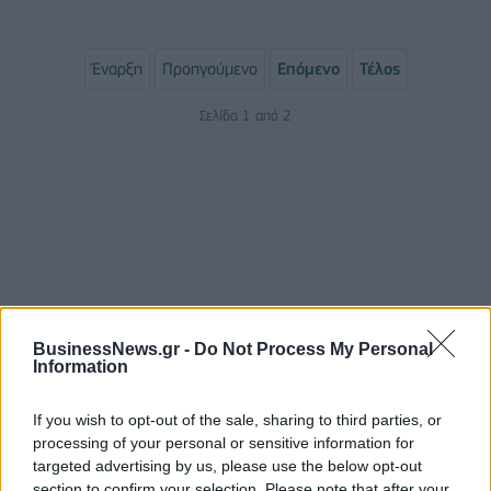
Έναρξη
Προηγούμενο
Επόμενο
Τέλος
Σελίδα 1 από 2
BusinessNews.gr -
Do Not Process My Personal
Information
ΡΟΗ ΕΙΔΗΣΕΩΝ
If you wish to opt-out of the sale, sharing to third parties, or
processing of your personal or sensitive information for
Χρηματιστήριο: Πτώση κατά 0,59%, στα 320,42
targeted advertising by us, please use the below opt-out
εκατ. ευρώ ο τζίρος
section to confirm your selection. Please note that after your