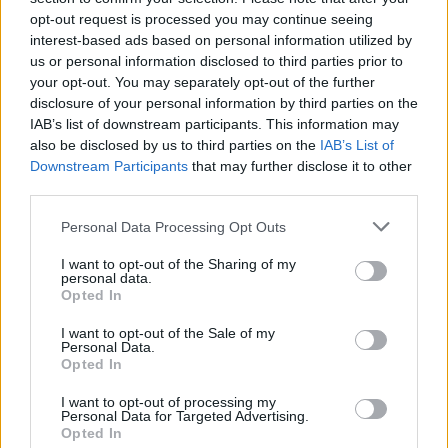
06/08/2026 - 18:10
ΟΙΚΟΝΟΜΙΑ
opt-out request is processed you may continue seeing
interest-based ads based on personal information utilized by
ΟΠΕΚΑ: Αύριο η δεύτερη πληρωμή των δικαιούχων
us or personal information disclosed to third parties prior to
του Λογαριασμού Αγροτικής Εστίας
your opt-out. You may separately opt-out of the further
06/08/2026 - 17:40
ΟΙΚΟΝΟΜΙΑ
disclosure of your personal information by third parties on the
IAB’s list of downstream participants. This information may
Κυβερνητική Επιτροπή Βιομηχανίας- Κ. Μητσοτάκης:
also be disclosed by us to third parties on the
IAB’s List of
Στρατηγική προτεραιότητα η ενίσχυση της
Downstream Participants
that may further disclose it to other
βιομηχανίας
third parties.
06/08/2026 - 17:18
ΠΟΛΙΤΙΚΗ
Personal Data Processing Opt Outs
Από τις 28 Αυγούστου η ψηφιακή ενεργοποίηση της
I want to opt-out of the Sharing of my
Κάρτας Αγρότη μέσω της ΕΑΕ 2026
personal data.
Opted In
06/08/2026 - 16:51
ΟΙΚΟΝΟΜΙΑ
I want to opt-out of the Sale of my
Eurobank: Εξελίξεις και προοπτικές στις αγορές
Personal Data.
πετρελαίου και φυσικού αερίου στην Ευρώπη
Opted In
06/08/2026 - 16:20
ΕΝΕΡΓΕΙΑ
I want to opt-out of processing my
Personal Data for Targeted Advertising.
Οι ελληνικές scale-ups επιχειρήσεις στρέφονται
Opted In
στην ανάπτυξη - Μεγαλύτερη πρόκληση η