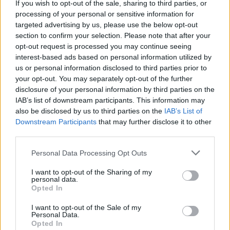
If you wish to opt-out of the sale, sharing to third parties, or
processing of your personal or sensitive information for
targeted advertising by us, please use the below opt-out
section to confirm your selection. Please note that after your
ΡΟΗ ΕΙΔΗΣΕΩΝ
opt-out request is processed you may continue seeing
interest-based ads based on personal information utilized by
us or personal information disclosed to third parties prior to
ΥΠΑΑΤ: Επιπλέον 12,5 εκατ. ευρώ στις Περιφέρειες
your opt-out. You may separately opt-out of the further
για την ενίσχυση της βιοασφάλειας
disclosure of your personal information by third parties on the
IAB’s list of downstream participants. This information may
07/08/2026 - 17:02
ΟΙΚΟΝΟΜΙΑ
also be disclosed by us to third parties on the
IAB’s List of
Deloitte Ελλάδος: Χρηματοοικονομικός σύμβουλος
Downstream Participants
that may further disclose it to other
της ΔΕΗ για την είσοδο στην πολωνική αγορά
third parties.
ενέργειας
Personal Data Processing Opt Outs
07/08/2026 - 16:38
ΕΠΙΧΕΙΡΗΣΕΙΣ
I want to opt-out of the Sharing of my
Στρατηγική επένδυση του EFA GROUP στη Fractal
personal data.
για την ανάπτυξη προηγμένων αμυντικών
Opted In
τεχνολογιών
I want to opt-out of the Sale of my
07/08/2026 - 16:11
ΕΠΙΧΕΙΡΗΣΕΙΣ
Personal Data.
Opted In