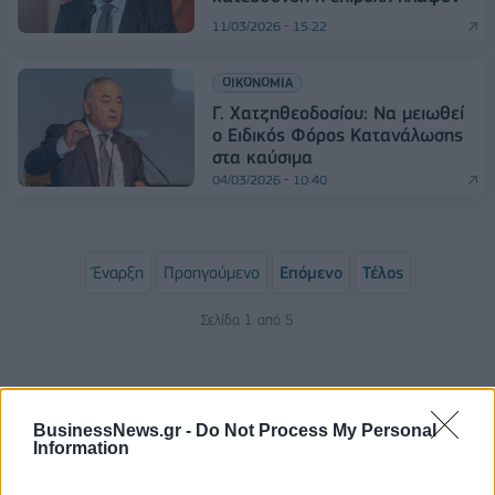
11/03/2026 - 15:22
ΟΙΚΟΝΟΜΙΑ
Γ. Χατζηθεοδοσίου: Να μειωθεί
ο Ειδικός Φόρος Κατανάλωσης
στα καύσιμα
04/03/2026 - 10:40
Έναρξη
Προηγούμενο
Επόμενο
Τέλος
Σελίδα 1 από 5
BusinessNews.gr -
Do Not Process My Personal
Information