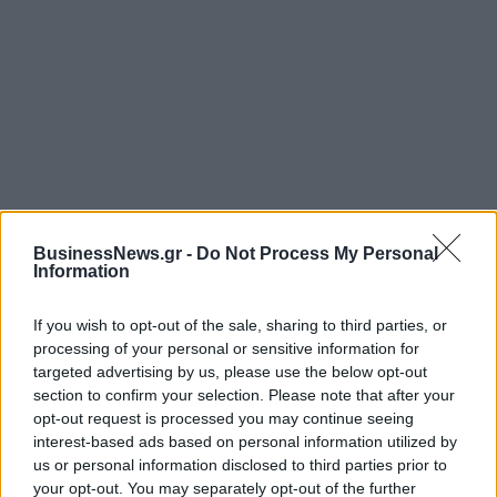
BusinessNews.gr -
Do Not Process My Personal
ΡΟΗ ΕΙΔΗΣΕΩΝ
Information
If you wish to opt-out of the sale, sharing to third parties, or
Χρηματιστήριο: Πτώση κατά 0,59%, στα 320,42
processing of your personal or sensitive information for
εκατ. ευρώ ο τζίρος
targeted advertising by us, please use the below opt-out
06/08/2026 - 18:10
ΟΙΚΟΝΟΜΙΑ
section to confirm your selection. Please note that after your
opt-out request is processed you may continue seeing
ΟΠΕΚΑ: Αύριο η δεύτερη πληρωμή των δικαιούχων
interest-based ads based on personal information utilized by
του Λογαριασμού Αγροτικής Εστίας
us or personal information disclosed to third parties prior to
your opt-out. You may separately opt-out of the further
06/08/2026 - 17:40
ΟΙΚΟΝΟΜΙΑ