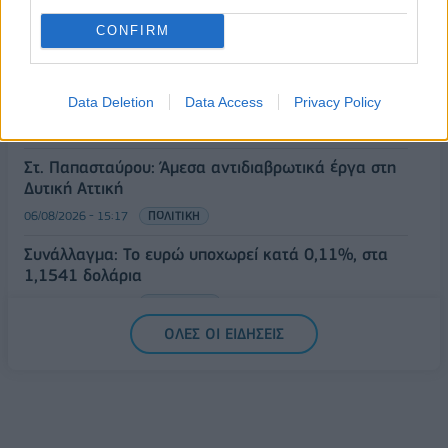
06/08/2026 - 15:46
ΟΙΚΟΝΟΜΙΑ
CONFIRM
ΥΠΑΑΤ: Αποζημιώσεις 38,1 εκατ. ευρώ σε
κτηνοτρόφους για ευλογιά, πανώλη και αφθώδη
πυρετό
Data Deletion
Data Access
Privacy Policy
06/08/2026 - 15:33
ΟΙΚΟΝΟΜΙΑ
Στ. Παπασταύρου: Άμεσα αντιδιαβρωτικά έργα στη
Δυτική Αττική
06/08/2026 - 15:17
ΠΟΛΙΤΙΚΗ
Συνάλλαγμα: Το ευρώ υποχωρεί κατά 0,11%, στα
1,1541 δολάρια
06/08/2026 - 14:59
ΟΙΚΟΝΟΜΙΑ
ΟΛΕΣ ΟΙ ΕΙΔΗΣΕΙΣ