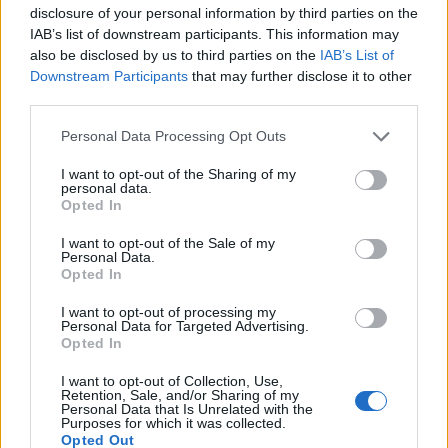
disclosure of your personal information by third parties on the
Κυβερνητική Επιτροπή Βιομηχανίας- Κ. Μητσοτάκης:
IAB’s list of downstream participants. This information may
Στρατηγική προτεραιότητα η ενίσχυση της
also be disclosed by us to third parties on the
IAB’s List of
βιομηχανίας
Downstream Participants
that may further disclose it to other
third parties.
06/08/2026 - 17:18
ΠΟΛΙΤΙΚΗ
Personal Data Processing Opt Outs
Από τις 28 Αυγούστου η ψηφιακή ενεργοποίηση της
Κάρτας Αγρότη μέσω της ΕΑΕ 2026
I want to opt-out of the Sharing of my
06/08/2026 - 16:51
ΟΙΚΟΝΟΜΙΑ
personal data.
Opted In
Eurobank: Εξελίξεις και προοπτικές στις αγορές
I want to opt-out of the Sale of my
πετρελαίου και φυσικού αερίου στην Ευρώπη
Personal Data.
Opted In
06/08/2026 - 16:20
ΕΝΕΡΓΕΙΑ
Οι ελληνικές scale-ups επιχειρήσεις στρέφονται
I want to opt-out of processing my
Personal Data for Targeted Advertising.
στην ανάπτυξη - Μεγαλύτερη πρόκληση η
Opted In
προσέλκυση πελατών
I want to opt-out of Collection, Use,
06/08/2026 - 15:56
ΕΠΙΧΕΙΡΗΣΕΙΣ
Retention, Sale, and/or Sharing of my
Personal Data that Is Unrelated with the
Χρηματιστήριο: Στις 2.627,95 μονάδες ο Γενικός
Purposes for which it was collected.
Δείκτης Τιμών, με άνοδο 0,15%
Opted Out