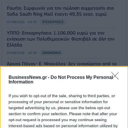
Fourlis: Συμφωνία για την πώληση συμμετοχής στο
Sofia South Ring Mall έναντι 49,35 εκατ. ευρώ
07/08/2026 - 14:39
ΕΠΙΧΕΙΡΗΣΕΙΣ
ΥΠΠΟ: Επιχορηγήσεις 1.106.000 ευρώ για την
ενίσχυση των Πολυθεματικών Φεστιβάλ σε όλη την
Ελλάδα
07/08/2026 - 14:34
ΟΙΚΟΝΟΜΙΑ
Άρειος Πάγος- Ε. Μπακέλας: Δεν ανασύρεται από το
αρχείο η υπόθεση των υποκλοπών
BusinessNews.gr -
Do Not Process My Personal
07/08/2026 - 14:11
ΕΛΛΑΔΑ
Information
Σαουδική Αραβία, Τουρκία και Πακιστάν
υπογράφουν κοινή αμυντική συμφωνία
If you wish to opt-out of the sale, sharing to third parties, or
processing of your personal or sensitive information for
07/08/2026 - 13:47
ΚΟΣΜΟΣ
targeted advertising by us, please use the below opt-out
ΟΛΕΣ ΟΙ ΕΙΔΗΣΕΙΣ
section to confirm your selection. Please note that after your
opt-out request is processed you may continue seeing
interest-based ads based on personal information utilized by