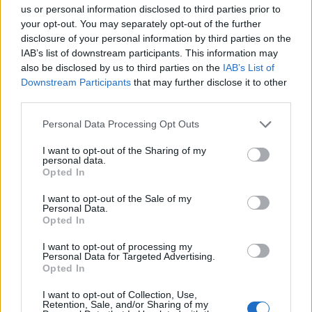
us or personal information disclosed to third parties prior to
your opt-out. You may separately opt-out of the further
disclosure of your personal information by third parties on the
IAB’s list of downstream participants. This information may
also be disclosed by us to third parties on the
IAB’s List of
Downstream Participants
that may further disclose it to other
third parties.
ΔΗΜΟΦΙΛΗ
Personal Data Processing Opt Outs
Έρευνα ΕΟΤ: Η Ελλάδα στις κορυφαίες επιλογές
I want to opt-out of the Sharing of my
των Ευρωπαίων ταξιδιωτών
personal data.
Opted In
07/08/2026 - 10:56
ΤΟΥΡΙΣΜΟΣ
I want to opt-out of the Sale of my
Υψηλός κίνδυνος πυρκαγιάς σήμερα σε Αττική,
Personal Data.
Κρήτη, Πελοπόννησο, Εύβοια και νησιά του Αιγαίου
Opted In
07/08/2026 - 08:30
ΕΛΛΑΔΑ
I want to opt-out of processing my
Personal Data for Targeted Advertising.
Χρ. Δήμας: «Προχωρούν τα έργα σε όλο το μήκος
Opted In
του ΒΟΑΚ»
I want to opt-out of Collection, Use,
07/08/2026 - 09:50
ΠΟΛΙΤΙΚΗ
Retention, Sale, and/or Sharing of my