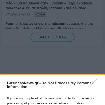
Νέο κύμα καύσωνα στην Ευρώπη – Θερμοκρασίες
άνω των 40°C σε Ιταλία, Ισπανία και Βαλκάνια
07/08/2026 - 14:58
ΚΟΣΜΟΣ
Fourlis: Συμφωνία για την πώληση συμμετοχής στο
Sofia South Ring Mall έναντι 49,35 εκατ. ευρώ
07/08/2026 - 14:39
ΕΠΙΧΕΙΡΗΣΕΙΣ
ΟΛΕΣ ΟΙ ΕΙΔΗΣΕΙΣ
BusinessNews.gr -
Do Not Process My Personal
ΔΗΜΟΦΙΛΗ
Information
If you wish to opt-out of the sale, sharing to third parties, or
Ατρόμητος και Novibet συνεχίζουν μαζί:
processing of your personal or sensitive information for
Ανανέωση της συνεργασίας τους μέχρι το 2028