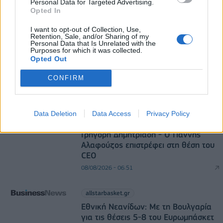
Personal Data for Targeted Advertising.
Opted In
I want to opt-out of Collection, Use,
Retention, Sale, and/or Sharing of my
Personal Data that Is Unrelated with the
allstarbasket.gr
Purposes for which it was collected.
Opted Out
WNBA: Έκτη σερί νίκη για τους
Ουάσινγκτον Μίστικς (vid)
CONFIRM
08/08/2026 - 07:16
advertising.gr
Data Deletion
Data Access
Privacy Policy
ΣΚΑΪ: Ολοκληρώθηκε η θητεία του
Γρηγόρη Δημητριάδη - Ο Γιάννης
Αλαφούζος επιστρέφει στη θέση του
CEO
08/08/2026 - 06:51
allstarbasket.gr
Εθνική Νεανίδων: Με τη Βουλγαρία
για τις θέσεις 5-8 του Ευρωμπάσκετ