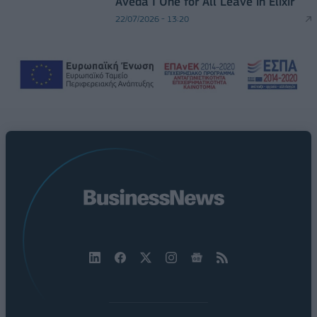
Aveda I One for All Leave in Elixir
22/07/2026 - 13:20