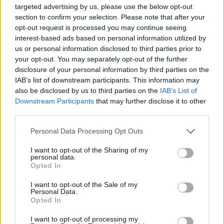
targeted advertising by us, please use the below opt-out
07/08/2026 - 11:50
ΑΘΛΗΤΙΣΜΟΣ
section to confirm your selection. Please note that after your
opt-out request is processed you may continue seeing
Χρηματιστήριο: Στις 2.618,95 μονάδες ο Γενικός
interest-based ads based on personal information utilized by
Δείκτης Τιμών, με άνοδο 0,40%
us or personal information disclosed to third parties prior to
07/08/2026 - 13:07
ΟΙΚΟΝΟΜΙΑ
your opt-out. You may separately opt-out of the further
disclosure of your personal information by third parties on the
Χρηματιστήριο: Στις 2.623,19 μονάδες ο Γενικός
IAB’s list of downstream participants. This information may
Δείκτης Τιμών, με άνοδο 0,57%
also be disclosed by us to third parties on the
IAB’s List of
07/08/2026 - 15:21
ΟΙΚΟΝΟΜΙΑ
Downstream Participants
that may further disclose it to other
third parties.
Χρηματιστήριο: Στις 2.606,72 μονάδες ο Γενικός
Δείκτης Τιμών, με οριακή πτώση 0,07%
Personal Data Processing Opt Outs
07/08/2026 - 11:38
ΟΙΚΟΝΟΜΙΑ
I want to opt-out of the Sharing of my
personal data.
Fourlis: Συμφωνία για την πώληση συμμετοχής στο
Opted In
Sofia South Ring Mall έναντι 49,35 εκατ. ευρώ
I want to opt-out of the Sale of my
07/08/2026 - 14:39
ΕΠΙΧΕΙΡΗΣΕΙΣ
Personal Data.
Opted In
I want to opt-out of processing my