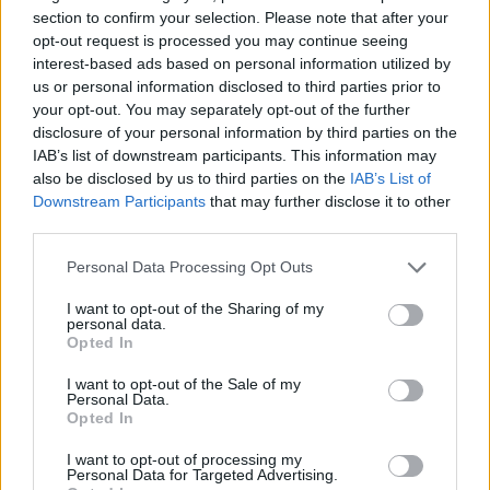
Συνάλλαγμα: Το ευρώ υποχωρεί κατά 0,11%, στα
section to confirm your selection. Please note that after your
1,1541 δολάρια
opt-out request is processed you may continue seeing
interest-based ads based on personal information utilized by
06/08/2026 - 14:59
ΟΙΚΟΝΟΜΙΑ
us or personal information disclosed to third parties prior to
18η συνεχόμενη χρονιά για τον ΟΤΕ στη διεθνή
your opt-out. You may separately opt-out of the further
σειρά δεικτών FTSE4Good
disclosure of your personal information by third parties on the
IAB’s list of downstream participants. This information may
06/08/2026 - 14:40
ESG
also be disclosed by us to third parties on the
IAB’s List of
Downstream Participants
that may further disclose it to other
Κ. Χατζηδάκης: Στον κάλαθο των αχρήστων οι
third parties.
αμφισβητήσεις για το καλώδιο της ηλεκτρικής
διασύνδεσης Ελλάδας-Κύπρου
Personal Data Processing Opt Outs
06/08/2026 - 14:23
ΠΟΛΙΤΙΚΗ
I want to opt-out of the Sharing of my
Aegean: Νέο ιστορικό ρεκόρ με πάνω από 2 εκατ.
personal data.
Opted In
επιβάτες τον Ιούλιο
06/08/2026 - 14:00
ΤΟΥΡΙΣΜΟΣ
I want to opt-out of the Sale of my
Personal Data.
Τ. Θεοδωρικάκος: “Στηρίζουμε την βιομηχανία για
Opted In
μια οικονομία πιο ανταγωνιστική με καλύτερους
I want to opt-out of processing my
μισθούς”
Personal Data for Targeted Advertising.