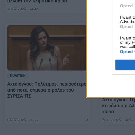
άλλοθι την κλιματική κρίση
Opted 
28/07/2023 - 14:43
15/07/2023 - 18:21
I want 
Advertis
Opted 
I want t
of my P
was col
Opted 
ΠΟΛΙΤΙΚΗ
Αχτσιόγλου: Πολύτιμος, περισσότερο
από ποτέ, σήμερα ο ρόλος του
ΠΟΛΙΤΙΚΗ
ΣΥΡΙΖΑ-ΠΣ
Αχτσιόγλου: Τε
κεφάλαιο ο Αλ
χώρα
07/07/2023 - 20:22
30/06/2023 - 14:52