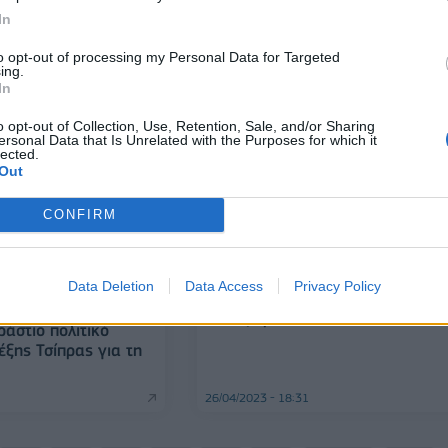
In
12/07/2023 - 19:10
to opt-out of processing my Personal Data for Targeted
ing.
In
o opt-out of Collection, Use, Retention, Sale, and/or Sharing
ersonal Data that Is Unrelated with the Purposes for which it
lected.
Out
CONFIRM
ΠΟΛΙΤΙΚΗ
Αχτσιόγλου: Το πραγματικό
Data Deletion
Data Access
Privacy Policy
εισόδημα μειώνεται σε όλη τη
διακυβέρνηση της ΝΔ
ράστιο πολιτικό
έξης Τσίπρας για τη
26/04/2023 - 18:31