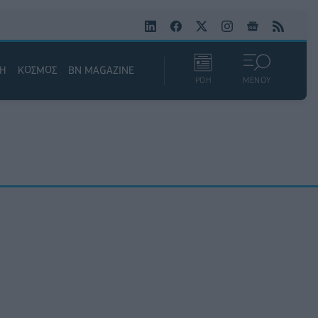
ΚΗ
ΚΟΣΜΟΣ
BN MAGAZINE
ΡΟΗ
ΜΕΝΟΥ