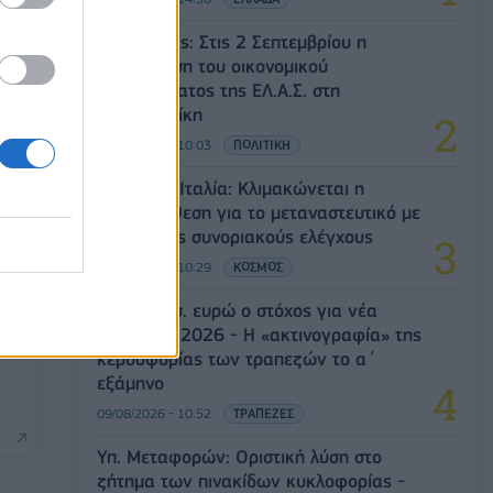
Αλ. Τσίπρας: Στις 2 Σεπτεμβρίου η
παρουσίαση του οικονομικού
προγράμματος της ΕΛ.Α.Σ. στη
Θεσσαλονίκη
09/08/2026 - 10:03
ΠΟΛΙΤΙΚΗ
Ισπανία – Ιταλία: Κλιμακώνεται η
αντιπαράθεση για το μεταναστευτικό με
αμοιβαίους συνοριακούς ελέγχους
09/08/2026 - 10:29
ΚΟΣΜΟΣ
Στα 15 δισ. ευρώ ο στόχος για νέα
δάνεια το 2026 - Η «ακτινογραφία» της
κερδοφορίας των τραπεζών το α΄
εξάμηνο
09/08/2026 - 10:52
ΤΡΑΠΕΖΕΣ
Υπ. Μεταφορών: Οριστική λύση στο
ζήτημα των πινακίδων κυκλοφορίας -