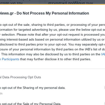
ντηση για την
στεγαστικό πρόβλημα των
21ο αιώνα»
φοιτητών
News.gr -
Do Not Process My Personal Information
to opt-out of the sale, sharing to third parties, or processing of your per
02/08/2023 - 15:02
formation for targeted advertising by us, please use the below opt-out s
r selection. Please note that after your opt-out request is processed y
eing interest-based ads based on personal information utilized by us or
disclosed to third parties prior to your opt-out. You may separately opt-
losure of your personal information by third parties on the IAB’s list of
. This information may also be disclosed by us to third parties on the
IA
Participants
that may further disclose it to other third parties.
l Data Processing Opt Outs
ΠΟΛΙΤΙΚΗ
ΣΥΡΙΖΑ: Ηλιόπουλος και Χαρίτση
αν υποψηφιότητα για
o opt-out of the Sharing of my personal data.
στηρίζουν την υποψηφιότητας τ
του ΣΥΡΙΖΑ
In
Αχτσιόγλου
o opt-out of the Sale of my Personal Data.