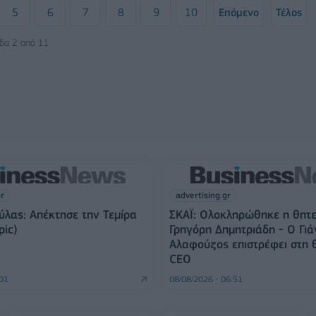
5
6
7
8
9
10
Επόμενο
Τέλος
ίδα 2 από 11
gr
advertising.gr
λας: Απέκτησε την Τεμίρα
ΣΚΑΪ: Ολοκληρώθηκε η θητε
pic)
Γρηγόρη Δημητριάδη - Ο Γιά
Αλαφούζος επιστρέφει στη 
CEO
:01
08/08/2026 - 06:51