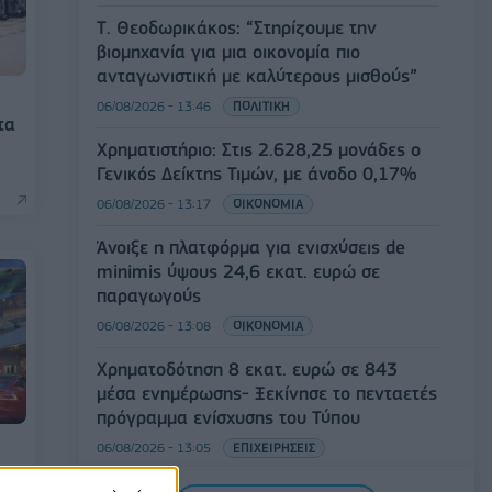
Τ. Θεοδωρικάκος: “Στηρίζουμε την
βιομηχανία για μια οικονομία πιο
ανταγωνιστική με καλύτερους μισθούς”
06/08/2026 - 13:46
ΠΟΛΙΤΙΚΗ
τα
Χρηματιστήριο: Στις 2.628,25 μονάδες ο
Γενικός Δείκτης Τιμών, με άνοδο 0,17%
06/08/2026 - 13:17
ΟΙΚΟΝΟΜΙΑ
Άνοιξε η πλατφόρμα για ενισχύσεις de
minimis ύψους 24,6 εκατ. ευρώ σε
παραγωγούς
06/08/2026 - 13:08
ΟΙΚΟΝΟΜΙΑ
Χρηματοδότηση 8 εκατ. ευρώ σε 843
μέσα ενημέρωσης- Ξεκίνησε το πενταετές
πρόγραμμα ενίσχυσης του Τύπου
06/08/2026 - 13:05
ΕΠΙΧΕΙΡΗΣΕΙΣ
LIDL HELLAS: Διεθνώς αναγνωρισμένα