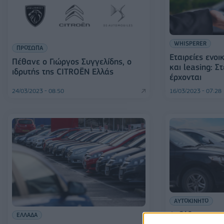
WHISPERER
ΠΡΟΣΩΠΑ
Eταιρείες ενο
Πέθανε ο Γιώργος Συγγελίδης, ο
και leasing: Σ
ιδρυτής της CITROËN Ελλάς
έρχονται
24/03/2023 - 08:50
16/03/2023 - 07:28
ΑΥΤΟΚΙΝΗΤΟ
Αυξήθηκαν οι 
ΕΛΛΑΔΑ