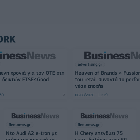
ORK
advertising.gr
ενη χρονιά για τον ΟΤΕ στη
Heaven of Brands × Fussion
ά δεικτών FTSE4Good
του retail συναντά το perf
νέας εποχής
:39
06/08/2026 - 11:19
fleetnews.gr
fleetnews.gr
Νέο Audi A2 e-tron με
Η Chery επενδύει 75
στόχο την κορυφή της
εκατ. δολάρια στην KG