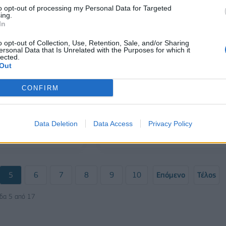
to opt-out of processing my Personal Data for Targeted
ing.
In
o opt-out of Collection, Use, Retention, Sale, and/or Sharing
ersonal Data that Is Unrelated with the Purposes for which it
lected.
Out
CONFIRM
ΕΛΛΑΔΑ
λεί 271.000 Ascent,
ΕΛΣΤΑΤ: Λιγότερα αυτοκίνητα κα
-2022, λόγω
6,3% κυκλοφόρησαν τον Νοέμβρ
άς
Data Deletion
Data Access
Privacy Policy
09/12/2022 - 12:39
5
6
7
8
9
10
Επόμενο
Τέλος
ίδα 5 από 17