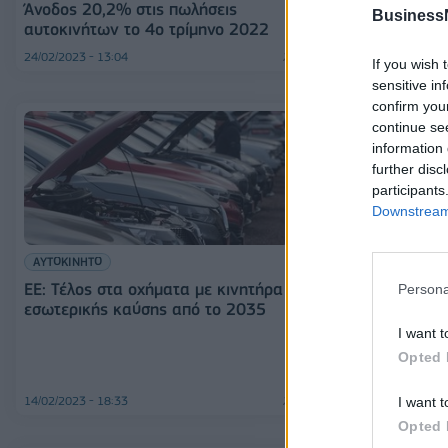
αυτοκινήτων τ
Άνοδος 20,2% στις πωλήσεις
Business
αυτοκινήτων το 4ο τρίμηνο 2022
24/02/2023 - 13:04
23/02/2023 - 10:30
If you wish 
sensitive in
confirm you
continue se
information 
further disc
participants
Downstream 
ΑΥΤΟΚΙΝΗΤΟ
ΕΕ: Τέλος στα οχήματα με κινητήρα
Persona
ΕΛΛΑΔΑ
εσωτερικής καύσης από το 2035
Αύξηση 50% σ
I want t
νέων αυτοκιν
Opted 
ελληνικούς δρ
14/02/2023 - 18:33
13/02/2023 - 13:50
I want t
Opted 