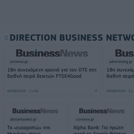
DIRECTION BUSINESS NETW
csrnews.gr
advertising.gr
18η συνεχόμενη χρονιά για τον ΟΤΕ στη
18η συνεχόμ
διεθνή σειρά δεικτών FTSE4Good
διεθνή σειρ
06/08/2026 - 11:42
06/08/2026 - 11
allstarbasket.gr
csrnews.gr
Το «ευχαριστώ» της
Alpha Bank: Για πρώτη
Μυκόνου στους
φορά το Αρχαίο Θέατρο