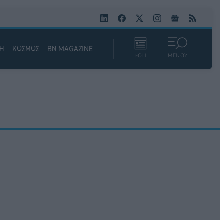
ΚΗ
ΚΟΣΜΟΣ
BN MAGAZINE
ΡΟΗ
ΜΕΝΟΥ