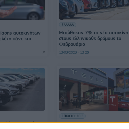
ΕΛΛΑΔΑ
Μειώθηκαν 7% τα νέα αυτοκίνη
ικίασης αυτοκινήτων
στους ελληνικούς δρόμους το
τελέχη πάνε και
Φεβρουάριο
13/03/2023 - 13:25
ΕΠΙΧΕΙΡΗΣΕΙΣ
πωλήσεις καινούριων
Tesla: Ανακαλεί πάνω από 360