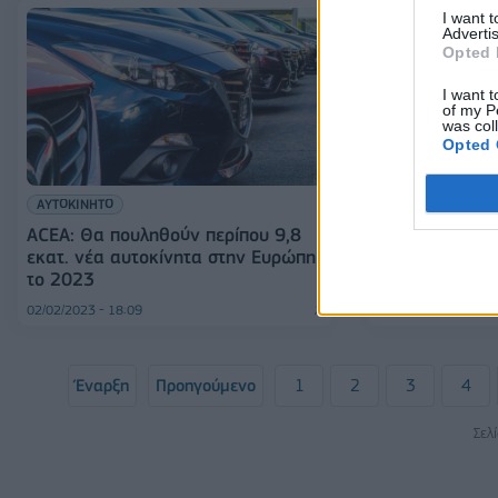
I want 
Advertis
Opted 
I want t
of my P
was col
Opted 
ΑΥΤΟΚΙΝΗΤΟ
ΑΥΤΟΚΙΝΗΤΟ
Subaru: Ανακα
ACEA: Θα πουληθούν περίπου 9,8
μοντέλα 2019
εκατ. νέα αυτοκίνητα στην Ευρώπη
κινδύνου φωτι
το 2023
02/02/2023 - 18:09
14/12/2022 - 08:04
Έναρξη
Προηγούμενο
1
2
3
4
Σελ