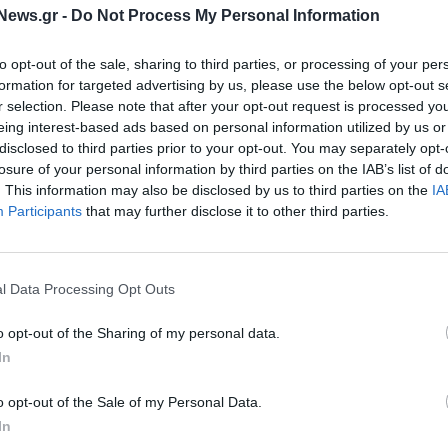
ον Ιανουάριο στην ΕΕ
χιλιάδες "επικίνδυνα" αυτοκίνητα
News.gr -
Do Not Process My Personal Information
Ποια μοντέλα αφορά
16/02/2023 - 20:40
to opt-out of the sale, sharing to third parties, or processing of your per
formation for targeted advertising by us, please use the below opt-out s
r selection. Please note that after your opt-out request is processed y
eing interest-based ads based on personal information utilized by us or
disclosed to third parties prior to your opt-out. You may separately opt-
losure of your personal information by third parties on the IAB’s list of
. This information may also be disclosed by us to third parties on the
IA
Participants
that may further disclose it to other third parties.
l Data Processing Opt Outs
ΕΛΛΑΔΑ
την κυκλοφορία
o opt-out of the Sharing of my personal data.
Πρόστιμα σε όσους πούλησαν πο
ήτων στους
In
ακριβά αντιολισθητικές αλυσίδες
όμους τον Ιανουάριο
07/02/2023 - 15:45
o opt-out of the Sale of my Personal Data.
In