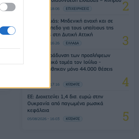
05/08/2026 - 18:06
ΕΠΙΧΕΙΡΗΣΕΙΣ
Ν. Χαρδαλιάς: Μηδενική ανοχή και σε
νομικό επίπεδο για τους υπαίτιους της
πυρκαγιάς στη Δυτική Αττική
05/08/2026 - 16:26
ΕΛΛΑΔΑ
ΗΠΑ: Επιβράδυνση των προσλήψεων
στον ιδιωτικό τομέα τον Ιούλιο -
τά
Δημιουργήθηκαν μόνο 44.000 θέσεις
ιο
εργασίας
05/08/2026 - 17:16
ΚΟΣΜΟΣ
ΕΕ: Διοχετεύει 1,4 δισ. ευρώ στην
Ουκρανία από παγωμένα ρωσικά
κεφάλαια
05/08/2026 - 16:03
ΚΟΣΜΟΣ