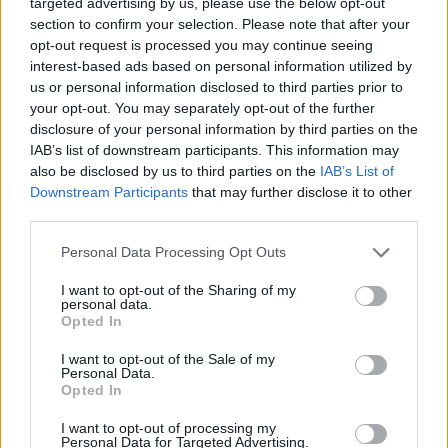
targeted advertising by us, please use the below opt-out
Ε. Τουρνάς: Πάνω από 400 πυρκαγιές σε δέκα
section to confirm your selection. Please note that after your
ημέρες - Σε επιφυλακή ο κρατικός μηχανισμός
opt-out request is processed you may continue seeing
interest-based ads based on personal information utilized by
09/08/2026 - 14:17
ΠΟΛΙΤΙΚΗ
us or personal information disclosed to third parties prior to
Εξαγωγές: Η Ελλάδα κερδίζει τους Ευρωπαίους
your opt-out. You may separately opt-out of the further
ανταγωνιστές – Άνοδος μεριδίων σε 9 από 11
disclosure of your personal information by third parties on the
κλάδους (Εθνική Τράπεζα)
IAB’s list of downstream participants. This information may
also be disclosed by us to third parties on the
IAB’s List of
09/08/2026 - 13:51
ΟΙΚΟΝΟΜΙΑ
Downstream Participants
that may further disclose it to other
third parties.
Προς εκτύπωση το πολλαπλό βιβλίο - «Σύγχρονο
εκπαιδευτικό υλικό, τόσο σε έντυπη όσο και σε
Personal Data Processing Opt Outs
ηλεκτρονική μορφή»
09/08/2026 - 13:24
ΕΛΛΑΔΑ
I want to opt-out of the Sharing of my
personal data.
Opted In
Γερμανία: Το Βερολίνο θα επεκτείνει την έρευνα για
την ασφάλεια από τα drones μετά το περιστατικό σε
I want to opt-out of the Sale of my
αεροδρόμιο
Personal Data.
Opted In
09/08/2026 - 12:57
ΚΟΣΜΟΣ
I want to opt-out of processing my
Αυξημένη η επιβατική κίνηση από το λιμάνι του
Personal Data for Targeted Advertising.