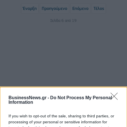
Έναρξη
Προηγούμενο
Επόμενο
Τέλος
Σελίδα 6 από 19
ΡΟΗ ΕΙΔΗΣΕΩΝ
BusinessNews.gr -
Do Not Process My Personal
Information
Π. Μαρινάκης: «Το δημογραφικό δεν μπορεί να
περιμένει»
If you wish to opt-out of the sale, sharing to third parties, or
processing of your personal or sensitive information for
09/08/2026 - 14:34
ΠΟΛΙΤΙΚΗ