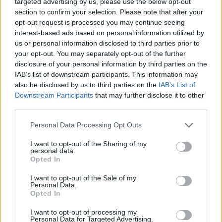
targeted advertising by us, please use the below opt-out
ΟΛΕΣ ΟΙ ΕΙΔΗΣΕΙΣ
Ελλάδα στη μεγάλη τεχνολογική μετάβαση
section to confirm your selection. Please note that after your
08/08/2026 - 10:54
ΤΕΧΝΟΛΟΓΙΑ
opt-out request is processed you may continue seeing
interest-based ads based on personal information utilized by
us or personal information disclosed to third parties prior to
your opt-out. You may separately opt-out of the further
disclosure of your personal information by third parties on the
IAB’s list of downstream participants. This information may
also be disclosed by us to third parties on the
IAB’s List of
Downstream Participants
that may further disclose it to other
ΔΗΜΟΦΙΛΗ
third parties.
Personal Data Processing Opt Outs
Ελληνική Αναπτυξιακή Τράπεζα: Με «προίκα» 2
I want to opt-out of the Sharing of my
δισ. ευρώ ανοίγει δρόμο για δάνεια έως 5 δισ. σε
personal data.
μικρομεσαίες
Opted In
08/08/2026 - 11:22
ΤΡΑΠΕΖΕΣ
I want to opt-out of the Sale of my
Personal Data.
Όμιλος ΔΕΗ: Νέα συμφωνία για χαρτοφυλάκιο
Opted In
έργων ΑΠΕ άνω των 2 GW σε Πολωνία και
Ουγγαρία
I want to opt-out of processing my
Personal Data for Targeted Advertising.