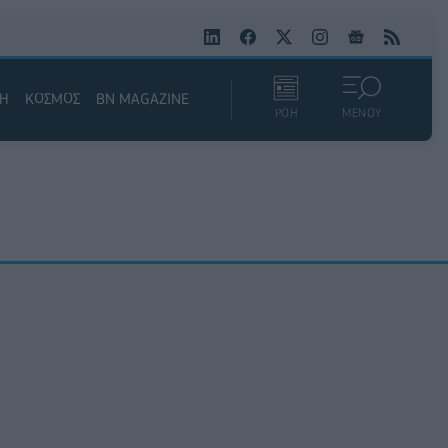
ΚΗ
ΚΟΣΜΟΣ
BN MAGAZINE
ΡΟΗ
ΜΕΝΟΥ