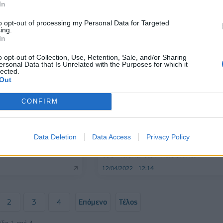
In
to opt-out of processing my Personal Data for Targeted
ing.
In
o opt-out of Collection, Use, Retention, Sale, and/or Sharing
ersonal Data that Is Unrelated with the Purposes for which it
lected.
Out
CONFIRM
ΤΡΑΠΕΖΕΣ
ος: Ποια
Αργία διατραπεζικών συναλλαγ
ναι ανοιχτά – Το
15 και 18 Απριλίου στο ελληνικό
ούπερ μάρκετ
Data Deletion
Data Access
Privacy Policy
χρηματοπιστωτικό σύστημα λόγ
του Πάσχα των Καθολικών
12/04/2022 - 12:14
2
3
4
Επόμενο
Τέλος