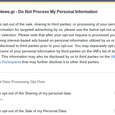
ΓΣΕΕ: Πώς αμείβεται η εργασία
αΐου, μετατίθεται η
στην αργία της 28ης Οκτωβρίου
News.gr -
Do Not Process My Personal Information
τομαγιάς - Απόφαση
ας
to opt-out of the sale, sharing to third parties, or processing of your per
23/10/2023 - 11:57
formation for targeted advertising by us, please use the below opt-out s
r selection. Please note that after your opt-out request is processed y
eing interest-based ads based on personal information utilized by us or
disclosed to third parties prior to your opt-out. You may separately opt-
losure of your personal information by third parties on the IAB’s list of
. This information may also be disclosed by us to third parties on the
IA
Participants
that may further disclose it to other third parties.
l Data Processing Opt Outs
ΤΡΑΠΕΖΕΣ
o opt-out of the Sharing of my personal data.
ς: Τι καιρό θα κάνει
Αργία διατραπεζικών συναλλαγ
In
στις 7 και 10 Απριλίου
o opt-out of the Sale of my Personal Data.
04/04/2023 - 13:16