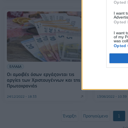
Opted 
I want 
Advertis
Opted 
I want t
of my P
was col
Opted 
ΕΛΛΑΔΑ
Αγίου Πνεύματ
ΕΛΛΑΔΑ
καταστήματα εί
Οι αμοιβές όσων εργάζονται τις
ωράριο των σ
αργίες των Χριστουγέννων και της
Πρωτοχρονιάς
24/12/2022 - 18:33
13/06/2022 - 10:39
Έναρξη
Προηγούμενο
1