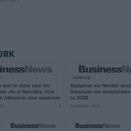
ίδα 1 από 4
ORK
gr
csrnews.gr
 από τα χέρια τους την
Ατρόμητος και Novibet συνε
ους «4» οι Νεάνιδες, ήττα
Ανανέωση της συνεργασίας 
η Λιθουανία στην παράταση
το 2028
:09
07/08/2026 - 08:52