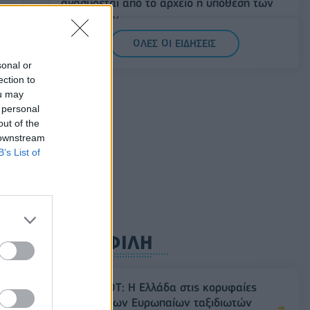
ανασύρεται από το αρχείο η υπόθεση των
υποκλοπών
07/08/2026 - 14:11
ΕΛΛΑΔΑ
ΟΛΕΣ ΟΙ ΕΙΔΗΣΕΙΣ
Σαουδική Αραβία, Τουρκία και Πακιστάν
sonal or
υπογράφουν κοινή αμυντική συμφωνία
ection to
ou may
07/08/2026 - 13:47
ΚΟΣΜΟΣ
 personal
out of the
 downstream
B’s List of
ΔΗΜΟΦΙΛΗ
ών
Έρευνα ΕΟΤ: Η Ελλάδα στις κορυφαίες
επιλογές των Ευρωπαίων ταξιδιωτών