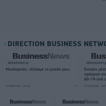
Σελ
DIRECTION BUSINESS NETW
allstarbasket.gr
allstarbasket.
Μασλαρινός: «Χάσαμε το μυαλό μας»
Έχασαν μέσα
πρόκριση στ
66-74 από τ
07/08/2026 - 20:42
07/08/2026 - 20