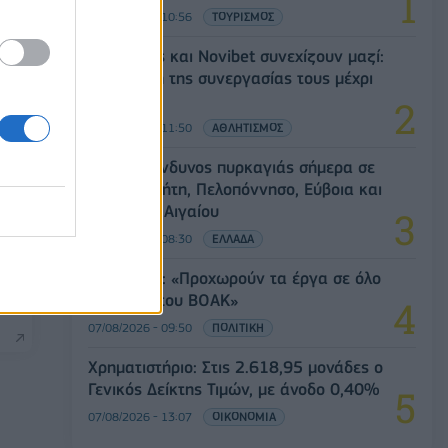
07/08/2026 - 10:56
ΤΟΥΡΙΣΜΟΣ
Ατρόμητος και Novibet συνεχίζουν μαζί:
Ανανέωση της συνεργασίας τους μέχρι
το 2028
07/08/2026 - 11:50
ΑΘΛΗΤΙΣΜΟΣ
Υψηλός κίνδυνος πυρκαγιάς σήμερα σε
Αττική, Κρήτη, Πελοπόννησο, Εύβοια και
νησιά του Αιγαίου
07/08/2026 - 08:30
ΕΛΛΑΔΑ
ών
Χρ. Δήμας: «Προχωρούν τα έργα σε όλο
ω
το μήκος του ΒΟΑΚ»
07/08/2026 - 09:50
ΠΟΛΙΤΙΚΗ
Χρηματιστήριο: Στις 2.618,95 μονάδες ο
Γενικός Δείκτης Τιμών, με άνοδο 0,40%
07/08/2026 - 13:07
ΟΙΚΟΝΟΜΙΑ