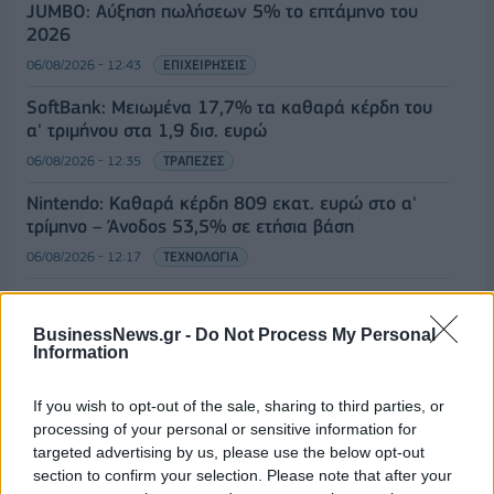
JUMBO: Αύξηση πωλήσεων 5% το επτάμηνο του
2026
06/08/2026 - 12:43
ΕΠΙΧΕΙΡΗΣΕΙΣ
SoftBank: Μειωμένα 17,7% τα καθαρά κέρδη του
α' τριμήνου στα 1,9 δισ. ευρώ
06/08/2026 - 12:35
ΤΡΑΠΕΖΕΣ
Nintendo: Καθαρά κέρδη 809 εκατ. ευρώ στο α'
τρίμηνο – Άνοδος 53,5% σε ετήσια βάση
06/08/2026 - 12:17
ΤΕΧΝΟΛΟΓΙΑ
Κ. Μητσοτάκης κατά την παρουσίαση του myAGRO:
Σήμερα είναι μια μεγάλη μέρα για τον πρωτογενή
BusinessNews.gr -
Do Not Process My Personal
τομέα
Information
06/08/2026 - 11:53
ΠΟΛΙΤΙΚΗ
If you wish to opt-out of the sale, sharing to third parties, or
ΟΛΕΣ ΟΙ ΕΙΔΗΣΕΙΣ
processing of your personal or sensitive information for
targeted advertising by us, please use the below opt-out
section to confirm your selection. Please note that after your