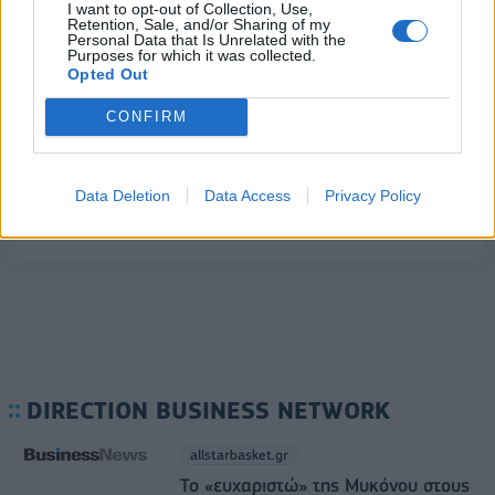
05/08/2026 - 16:26
ΕΛΛΑΔΑ
I want to opt-out of Collection, Use,
Retention, Sale, and/or Sharing of my
Personal Data that Is Unrelated with the
ΗΠΑ: Επιβράδυνση των προσλήψεων στον ιδιωτικό
Purposes for which it was collected.
τομέα τον Ιούλιο - Δημιουργήθηκαν μόνο 44.000
Opted Out
θέσεις εργασίας
CONFIRM
05/08/2026 - 17:16
ΚΟΣΜΟΣ
Γ. Χατζηθεοδοσίου: Οι πολίτες μειώνουν την
κατανάλωση αγαθών λόγω της ακρίβειας
Data Deletion
Data Access
Privacy Policy
05/08/2026 - 13:59
ΟΙΚΟΝΟΜΙΑ
DIRECTION BUSINESS NETWORK
allstarbasket.gr
Το «ευχαριστώ» της Μυκόνου στους