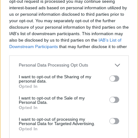
opt-out request is processed you may continue seeing
interest-based ads based on personal information utilized by
us or personal information disclosed to third parties prior to
your opt-out. You may separately opt-out of the further
disclosure of your personal information by third parties on the
IAB’s list of downstream participants. This information may
ΔΗΜΟΦΙΛΗ
also be disclosed by us to third parties on the
IAB’s List of
Downstream Participants
that may further disclose it to other
third parties.
Είσοδος της γαλλικής Meridiam στην ηλεκτρική
διασύνδεση Ελλάδας – Κύπρου
Personal Data Processing Opt Outs
05/08/2026 - 18:06
ΕΠΙΧΕΙΡΗΣΕΙΣ
I want to opt-out of the Sharing of my
personal data.
Όμιλος AKTOR: Εξαγοράζει το 75% των ΗΛΕΚΤΩΡ
Opted In
και THALIS – Στρατηγική συνεργασία με τη Motor
Oil
I want to opt-out of the Sale of my
Personal Data.
05/08/2026 - 17:39
ΕΠΙΧΕΙΡΗΣΕΙΣ
Opted In
Ν. Χαρδαλιάς: Μηδενική ανοχή και σε νομικό
I want to opt-out of processing my
Personal Data for Targeted Advertising.
επίπεδο για τους υπαίτιους της πυρκαγιάς στη
Opted In
Δυτική Αττική