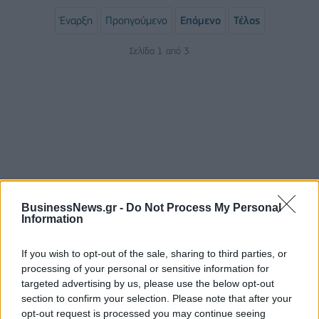
Έναρξη
Προηγούμενο
Επόμενο
Τέλος
Σελίδα 1 από 3
BusinessNews.gr -
Do Not Process My Personal
Information
ΡΟΗ ΕΙΔΗΣΕΩΝ
If you wish to opt-out of the sale, sharing to third parties, or
processing of your personal or sensitive information for
Ειδικό Χωροταξικό για τον Τουρισμό: Οι νέοι
targeted advertising by us, please use the below opt-out
κανόνες για επενδύσεις, νησιά και προορισμούς υπό
section to confirm your selection. Please note that after your
πίεση
opt-out request is processed you may continue seeing