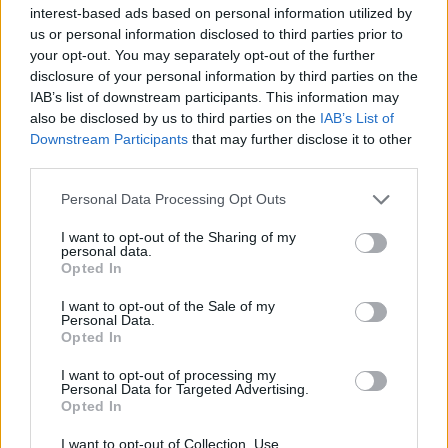
08/08/2026 - 13:21
ΤΟΥΡΙΣΜΟΣ
interest-based ads based on personal information utilized by
us or personal information disclosed to third parties prior to
Υπουργείο Εργασίας: Ο “χάρτης” των πληρωμών
your opt-out. You may separately opt-out of the further
από τον e-ΕΦΚΑ και τη ΔΥΠΑ έως τις 14 Αυγούστου
disclosure of your personal information by third parties on the
08/08/2026 - 12:58
ΟΙΚΟΝΟΜΙΑ
IAB’s list of downstream participants. This information may
also be disclosed by us to third parties on the
IAB’s List of
Οι Hamilton Reserve Bank και SEE Capital
Downstream Participants
that may further disclose it to other
Hamilton Ltd. συνάπτουν συμφωνία υπηρεσιών
third parties.
μάρκετινγκ
08/08/2026 - 13:44
ΕΠΙΧΕΙΡΗΣΕΙΣ
Personal Data Processing Opt Outs
Χρηματιστήριο Αθηνών: Εβδομαδιαία άνοδος
I want to opt-out of the Sharing of my
personal data.
1,76%, κέρδη 23,31% από τις αρχές του έτους
Opted In
08/08/2026 - 12:36
ΟΙΚΟΝΟΜΙΑ
I want to opt-out of the Sale of my
Personal Data.
Διευρύνεται η πρωτοβουλία για τις τιμές στο ράφι
Opted In
με 916 προϊόντα
08/08/2026 - 12:12
ΛΙΑΝΕΜΠΟΡΙΟ
I want to opt-out of processing my
Personal Data for Targeted Advertising.
Opted In
Health Monitoring: Η εθνική υποδομή για την
αξιοποίηση των δεδομένων υγείας προς όφελος
I want to opt-out of Collection, Use,