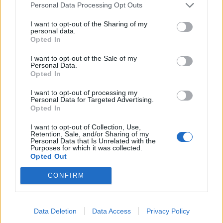
05/08/2026 - 08:44
ΤΕΧΝΟΛΟΓΙΑ
Personal Data Processing Opt Outs
Evergood: Άγγιξε τα 300 εκατ. ο τζίρος- Στα 10
I want to opt-out of the Sharing of my
personal data.
εκατ. ευρώ το τίμημα για το 60% του Jackaroo
Opted In
05/08/2026 - 12:50
ΕΠΙΧΕΙΡΗΣΕΙΣ
I want to opt-out of the Sale of my
Personal Data.
Παπουτσάνης: Καθαρά κέρδη 3,4 εκατ. ευρώ στο
Opted In
α΄ εξάμηνο – Στα 40,7 εκατ. ευρώ ο τζίρος
05/08/2026 - 08:01
ΕΠΙΧΕΙΡΗΣΕΙΣ
I want to opt-out of processing my
Personal Data for Targeted Advertising.
Opted In
Alpha Bank: Για πρώτη φορά το Αρχαίο Θέατρο
Επιδαύρου άνοιξε τις πύλες του σε όλους
I want to opt-out of Collection, Use,
Retention, Sale, and/or Sharing of my
05/08/2026 - 12:41
ESG
Personal Data that Is Unrelated with the
Purposes for which it was collected.
Opted Out
CONFIRM
Data Deletion
Data Access
Privacy Policy
DIRECTION BUSINESS NETWORK