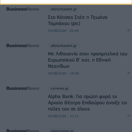
allstarbasket.gr
Στο Κάνσας Στέιτ η Τζωάνα
Ταμπάκου (pic)
05/08/2026 - 20:44
allstarbasket.gr
Με Λιθουανία στον προημιτελικό του
Ευρωπαϊκού Β' κατ. η Εθνική
Νεανίδων
05/08/2026 - 19:58
csrnews.gr
Alpha Bank: Για πρώτη φορά το
Αρχαίο Θέατρο Επιδαύρου άνοιξε τις
πύλες του σε όλους
05/08/2026 - 10:12
advertising.gr