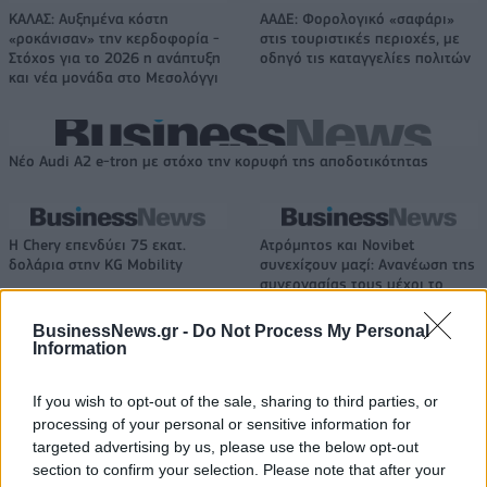
ΚΑΛΑΣ: Αυξημένα κόστη
ΑΑΔΕ: Φορολογικό «σαφάρι»
«ροκάνισαν» την κερδοφορία -
στις τουριστικές περιοχές, με
Στόχος για το 2026 η ανάπτυξη
οδηγό τις καταγγελίες πολιτών
και νέα μονάδα στο Μεσολόγγι
Νέο Audi A2 e-tron με στόχο την κορυφή της αποδοτικότητας
Η Chery επενδύει 75 εκατ.
Ατρόμητος και Novibet
δολάρια στην KG Mobility
συνεχίζουν μαζί: Ανανέωση της
συνεργασίας τους μέχρι το
2028
BusinessNews.gr -
Do Not Process My Personal
Information
18η συνεχόμενη χρονιά για τον ΟΤΕ στη διεθνή σειρά δεικτών
If you wish to opt-out of the sale, sharing to third parties, or
FTSE4Good
processing of your personal or sensitive information for
targeted advertising by us, please use the below opt-out
section to confirm your selection. Please note that after your