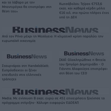
και το λάβαρο με τον
Κωτσόβολος: Τζίρος €753,6
Μποντιρόγκα θα επιστρέψει στη
εκατ. και καθαρά κέρδη μόλις
θέση του»
€16 χιλ. στο πρώτο πλήρες έτος
υπό τη ΔΕΗ
Από τον Ρήνο μέχρι τη Μεσόγειο: Η κλιματική κρίση παραλύει την
ευρωπαϊκή οικονομία
ΣΚΑΪ: Ολοκληρώθηκε η θητεία
του Γρηγόρη Δημητριάδη - Ο
Στουρνάρας στη Handelsblatt:
Γιάννης Αλαφούζος επιστρέφει
Ευπρόσδεκτοι οι ξένοι
στη θέση του CEO
επενδυτές στις ελληνικές
τράπεζες
Media: Με ενίσχυση 8 εκατ. ευρώ σε 451 επιχειρήσεις ξεκίνησε το
πρόγραμμα στήριξης- Κάλυψη εισφορών ΕΔΟΕΑΠ