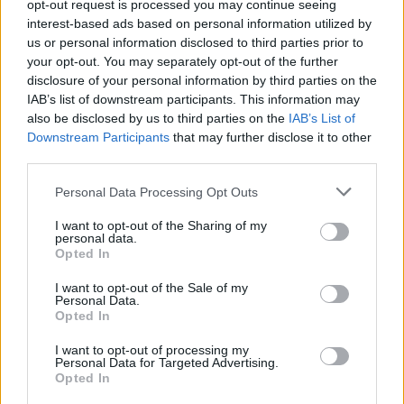
Alpha Bank: Για πρώτη φορά το Αρχαίο Θέατρο Επιδαύρου άνοιξε τις
opt-out request is processed you may continue seeing
πύλες του σε όλους
interest-based ads based on personal information utilized by
us or personal information disclosed to third parties prior to
your opt-out. You may separately opt-out of the further
disclosure of your personal information by third parties on the
IAB’s list of downstream participants. This information may
also be disclosed by us to third parties on the
IAB’s List of
ΠΕΡΙΣΣΌΤΕΡΑ ΣΕ ΑΥΤΉ ΤΗΝ ΚΑΤΗΓΟΡΊΑ
Downstream Participants
that may further disclose it to other
third parties.
Personal Data Processing Opt Outs
I want to opt-out of the Sharing of my
personal data.
Opted In
I want to opt-out of the Sale of my
Personal Data.
Rui Da Silva: Νέος Country
Παναγιώτης Τσινάβος (Κρι
Opted In
Manager της Foundever
Κρι): Τιμήθηκε με το
για την Ελλάδα
βραβείο «Χρυσός
I want to opt-out of processing my
Αλέξανδρος» από τον
Personal Data for Targeted Advertising.
29/06/2026 - 14:07
Opted In
ΣΕΒΕ