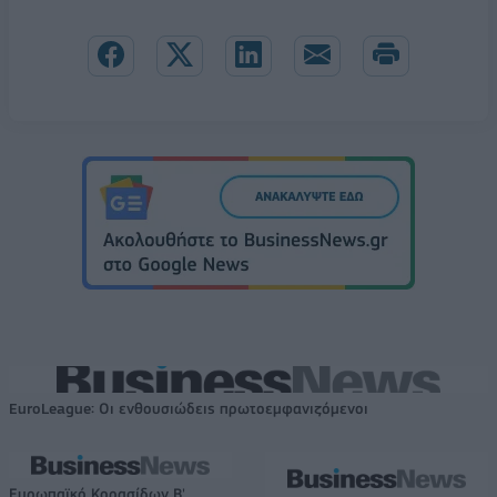
EuroLeague: Οι ενθουσιώδεις πρωτοεμφανιζόμενοι
Ευρωπαϊκό Κορασίδων Β'