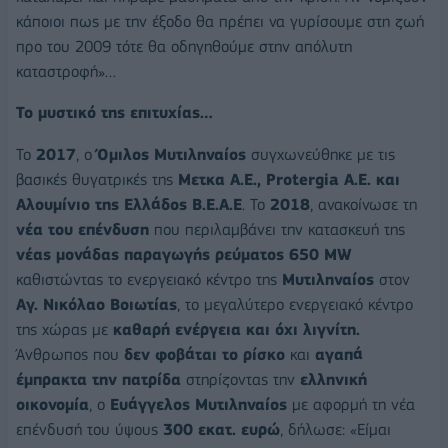
κάποιοι πως με την έξοδο θα πρέπει να γυρίσουμε στη ζωή
προ του 2009 τότε θα οδηγηθούμε στην απόλυτη
καταστροφή»…
Το μυστικό της επιτυχίας…
Το
2017
, ο
Όμιλος Μυτιληναίος
συγχωνεύθηκε με τις
βασικές θυγατρικές της
Μετκα Α.Ε., Protergia A.E. και
Αλουμίνιο της Ελλάδος Β.Ε.Α.Ε
. Το
2018
, ανακοίνωσε τη
νέα του επένδυση
που περιλαμβάνει την κατασκευή της
νέας μονάδας παραγωγής ρεύματος 650 MW
καθιστώντας το ενεργειακό κέντρο της
Μυτιληναίος
στον
Αγ. Νικόλαο Βοιωτίας
, το μεγαλύτερο ενεργειακό κέντρο
της χώρας με
καθαρή ενέργεια και όχι λιγνίτη.
Άνθρωπος που
δεν φοβάται το ρίσκο
και
αγαπά
έμπρακτα την πατρίδα
στηρίζοντας την
ελληνική
οικονομία
, ο
Ευάγγελος Μυτιληναίος
με αφορμή τη νέα
επένδυσή του ύψους
300 εκατ. ευρώ
, δήλωσε: «Είμαι