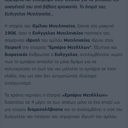
οικογένειά του από βέβαιη χρεοκοπία. Το όνομά του;
Ευάγγελος Μυτιληναίος…
Η ιστορία του
Ομίλου Μυτιληναίος
, ξεκινά στο μακρινό
1906
, όταν ο
Ευάγγελος Μυτιληναίος
-παππούς του
σημερινού
ιδρυτή
του ομίλου
Μυτιληναίος
ιδρύει στον
Πειραιά
την εταιρεία
"Εμπόριο Μετάλλων".
Έξυπνος και
διορατικός
άνθρωπος ο
Ευάγγελος
, αντιλαμβάνεται νωρίς
πως το εμπόριο αποτελεί το μόνο δρόμο για να
καλυτερεύσει τη ζωή του και μάλιστα το εμπόριο σε έναν
κλάδο, που ως τότε δεν αντιμετώπιζε ιδιαίτερο
ανταγωνισμό.
Τα χρόνια περνούν, η εταιρία
«Εμπόριο Μετάλλων»
διασπάται σε 4 μέρη, εκ των οποίων μόνο το ένα επιζεί ως
μια εταιρία
διαμεσολάβησης
και το αναλαμβάνει ο γιος του
Ευάγγελου και πατέρας του σημερινού ιδρυτή του ομίλου.