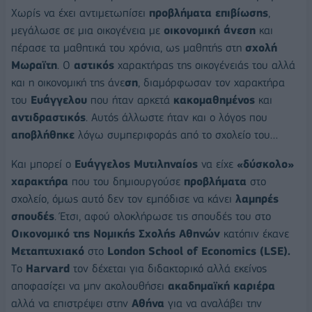
Χωρίς να έχει αντιμετωπίσει
προβλήματα επιβίωσης
,
μεγάλωσε σε μια οικογένεια με
οικονομική άνεση
και
πέρασε τα μαθητικά του χρόνια, ως μαθητής στη
σχολή
Μωραϊτη
. Ο
αστικός
χαρακτήρας της οικογένειάς του αλλά
και η οικονομική της άνε
ση
, διαμόρφωσαν τον χαρακτήρα
του
Ευάγγελου
που ήταν αρκετά
κακομαθημένος
και
αντιδραστικός
. Αυτός άλλωστε ήταν και ο λόγος που
αποβλήθηκε
λόγω συμπεριφοράς από το σχολείο του…
Και μπορεί ο
Ευάγγελος Μυτιληναίος
να είχε
«δύσκολο»
χαρακτήρα
που του δημιουργούσε
προβλήματα
στο
σχολείο, όμως αυτό δεν τον εμπόδισε να κάνει
λαμπρές
σπουδές
. Έτσι, αφού ολοκλήρωσε τις σπουδές του στο
Οικονομικό της Νομικής Σχολής Αθηνών
κατόπιν έκανε
Μεταπτυχιακό
στο
London School of Economics (LSE).
Tο
Harvard
τον δέχεται για διδακτορικό αλλά εκείνος
αποφασίζει να μην ακολουθήσει
ακαδημαϊκή καριέρα
αλλά να επιστρέψει στην
Αθήνα
για να αναλάβει την