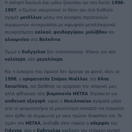
Η σκληρή δουλειά έχει μόλις ξεκινήσει και στη διετία
1996-
1997
, ο Όµιλος ισχυροποιεί τη θέση του στις διεθνείς
αγορές
μετάλλων
µέσω της σύναψης στρατηγικών
συµφωνιών συνεργασίας µε κορυφαία μεταλλουργικά
συγκροτήµατα
χαλκού
,
ψευδαργύρου
,
μολύβδου
και
αλουµινίου
στα
Βαλκάνια
.
Όμως ο
Ευάγγελος
δεν επαναπαύεται. Ψάχνει για κάτι
καλύτερο
, κάτι
μεγαλύτερο
…
Και η ευκαιρία που έψαχνε δεν άργησε να φανεί, όταν το
1998
, ο
χρηματιστής Σπύρος Μπέλλος
, της
Κάπα
Securities,
τον βοήθησε να αγοράσει την ιστορική, μεν,
αλλά φθίνουσα τότε
βιομηχανία ΜΕΤΚΑ
. Επρόκειτο για
επιθετική εξαγορά
, αφού ο
Μυτιληναίος
αγόρασε μέσα
από το χρηματιστήριο το μεγαλύτερο ποσοστό της εταιρείας
πριν έρθει σε συμφωνία με τους πρώην ιδιοκτήτες της. Το
τιμόνι της
ΜΕΤΚΑ
, ανέλαβε στην πορεία ο
αδερφός
του
Γιάννης
, όσο ο
Ευάγγελος
σχεδίαζε την επόμενη κίνησή