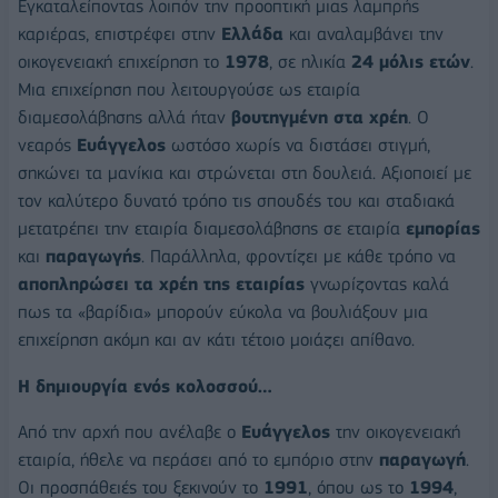
Εγκαταλείποντας λοιπόν την προοπτική μιας λαμπρής
καριέρας, επιστρέφει στην
Ελλάδα
και αναλαμβάνει την
οικογενειακή επιχείρηση το
1978
, σε ηλικία
24 μόλις ετών
.
Μια επιχείρηση που λειτουργούσε ως εταιρία
διαμεσολάβησης αλλά ήταν
βουτηγμένη στα χρέη
. Ο
νεαρός
Ευάγγελος
ωστόσο χωρίς να διστάσει στιγμή,
σηκώνει τα μανίκια και στρώνεται στη δουλειά. Αξιοποιεί με
τον καλύτερο δυνατό τρόπο τις σπουδές του και σταδιακά
μετατρέπει την εταιρία διαμεσολάβησης σε εταιρία
εμπορίας
και
παραγωγής
. Παράλληλα, φροντίζει με κάθε τρόπο να
αποπληρώσει τα χρέη της εταιρίας
γνωρίζοντας καλά
πως τα «βαρίδια» μπορούν εύκολα να βουλιάξουν μια
επιχείρηση ακόμη και αν κάτι τέτοιο μοιάζει απίθανο.
Η δημιουργία ενός κολοσσού…
Από την αρχή που ανέλαβε ο
Ευάγγελος
την οικογενειακή
εταιρία, ήθελε να περάσει από το εμπόριο στην
παραγωγή
.
Οι προσπάθειές του ξεκινούν το
1991
, όπου ως το
1994
,