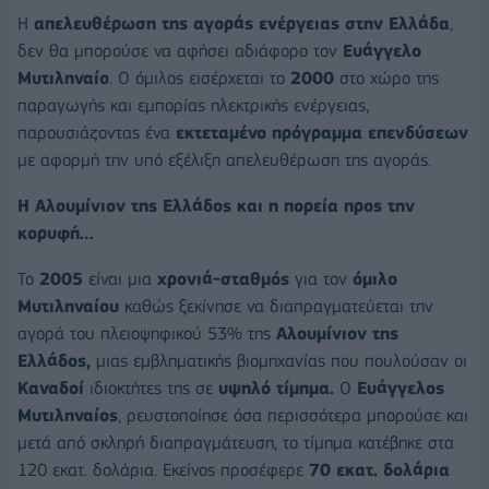
Η
απελευθέρωση της αγοράς ενέργειας στην Ελλάδα
,
δεν θα μπορούσε να αφήσει αδιάφορο τον
Ευάγγελο
Μυτιληναίο
. Ο όμιλος εισέρχεται το
2000
στο χώρο της
παραγωγής και εµπορίας ηλεκτρικής ενέργειας,
παρουσιάζοντας ένα
εκτεταµένο πρόγραµµα επενδύσεων
με αφορμή την υπό εξέλιξη απελευθέρωση της αγοράς.
Η Αλουμίνιον της Ελλάδος και η πορεία προς την
κορυφή…
Το
2005
είναι μια
χρονιά-σταθμός
για τον
όμιλο
Μυτιληναίου
καθώς ξεκίνησε να διαπραγματεύεται την
αγορά του πλειοψηφικού 53% της
Αλουμίνιον της
Ελλάδος,
μιας εμβληματικής βιομηχανίας που πουλούσαν οι
Καναδοί
ιδιοκτήτες της σε
υψηλό τίμημα.
Ο
Ευάγγελος
Μυτιληναίος
, ρευστοποίησε όσα περισσότερα μπορούσε και
μετά από σκληρή διαπραγμάτευση, το τίμημα κατέβηκε στα
120 εκατ. δολάρια. Εκείνος προσέφερε
70 εκατ. δολάρια