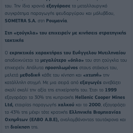
του. Την ίδια χρονιά
εξαγόρασε
το μεταλλουργικό
συγκρότημα παραγωγής ψευδαργύρου και μόλυβδου,
SOMETRA S.A.
στη
Ρουμανία
.
Στη «ζούγκλα» του επιχειρείν με κινήσεις στρατηγικής
τακτικής
Ο
εκρηκτικός χαρακτήρας του Ευάγγελου Μυτιληναίου
αποδεικνύεται το
μεγαλύτερο «όπλο»
του στη ζούγκλα του
επιχειρείν. Απόλυτα
προσηλωμένος
στους στόχους του,
μελετά
μεθοδικά
κάθε του κίνηση και
«χτυπά»
την
κατάλληλη στιγμή. Με μια σειρά από
εξαγωγές
ανεβάζει
σκαλί σκαλί την αξία της επιχείρησής του. Έτσι το
1999
εξαγοράζει το 30% της κυπριακής
Hellenic Cooper Mines
Ltd,
εταιρίας παραγωγής
χαλκού
και το
2000
, εξαγοράζει
το 43% της μέχρι τότε κρατικής
Ελληνικής Βιοµηχανίας
Οχηµάτων (ΕΛΒΟ Α.Β.Ε),
αναλαµβάνοντας ταυτόχρονα και
τη
διοίκηση
της.