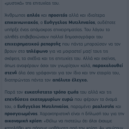
«μυστικά» της επιτυχίας του.
Άνθρωπος
απλός
και
προσιτός
αλλά και ιδιαίτερα
επικοινωνιακός
, ο
Ευάγγελος Μυτιληναίος
, ουδέποτε
υπήρξε ένας απόμακρος επιχειρηματίας. Του λόγου το
αληθές επιβεβαιώνουν πολλοί δημοσιογράφοι του
επιχειρηματικού ρεπορτάζ
που πάντα μπορούσαν να τον
βρουν στο
τηλέφωνο
για να μοιραστεί μαζί τους τις
σκέψεις, τα σχέδια και τις επιτυχίες του. Αλλά και εκείνος,
όπως αναφέρουν όσοι τον γνωρίζουν καλά,
παρακολουθεί
στενά
όλα όσα γράφονται για τον ίδιο και την εταιρία του,
διατηρώντας πάντα τον
απόλυτο έλεγχο.
Παρά τον
ευκατάστατο τρόπο ζωής
του αλλά και τις
επενδύσεις εκατομμυρίων ευρώ
που φέρουν το όνομά
του, ο
Ευάγγελος Μυτιληναίος
, παραμένει
ρεαλιστής
και
προσγειωμένος
. Χαρακτηριστική είναι η δήλωσή του για την
οικονομική κρίση
: «Θέλω να πιστεύω ότι όλοι έχουμε
καταλάβει και πήραμε μαθήματα από την κρίση. Αν νομίζουν