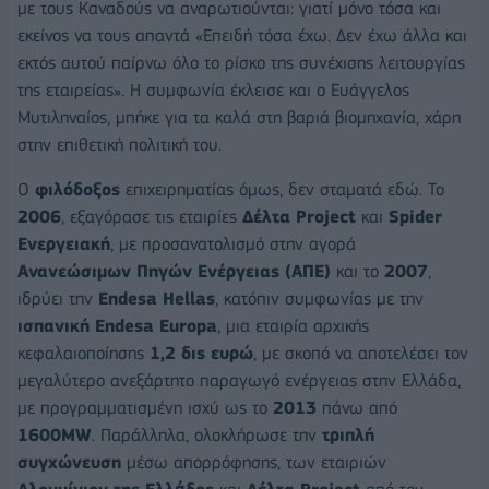
με τους Καναδούς να αναρωτιούνται: γιατί μόνο τόσα και
εκείνος να τους απαντά «Επειδή τόσα έχω. Δεν έχω άλλα και
εκτός αυτού παίρνω όλο το ρίσκο της συνέχισης λειτουργίας
της εταιρείας». Η συμφωνία έκλεισε και ο Ευάγγελος
Μυτιληναίος, μπήκε για τα καλά στη βαριά βιομηχανία, χάρη
στην επιθετική πολιτική του.
Ο
φιλόδοξος
επιχειρηματίας όμως, δεν σταματά εδώ. Το
2006
, εξαγόρασε τις εταιρίες
Δέλτα Project
και
Spider
Ενεργειακή
, με προσανατολισμό στην αγορά
Ανανεώσιμων Πηγών Ενέργειας (ΑΠΕ)
και το
2007
,
ιδρύει την
Endesa Hellas
, κατόπιν συμφωνίας με την
ισπανική Endesa Europa
, μια εταιρία αρχικής
κεφαλαιοποίησης
1,2 δις ευρώ
, με σκοπό να αποτελέσει τον
μεγαλύτερο ανεξάρτητο παραγωγό ενέργειας στην Ελλάδα,
με προγραμματισμένη ισχύ ως το
2013
πάνω από
1600MW
. Παράλληλα, ολοκλήρωσε την
τριπλή
συγχώνευση
μέσω απορρόφησης, των εταιριών