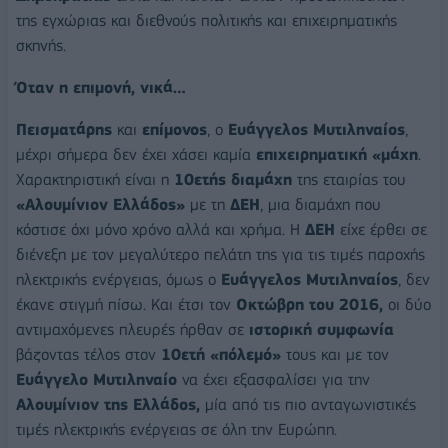
της εγχώριας και διεθνούς πολιτικής και επιχειρηματικής
σκηνής.
Όταν η επιμονή, νικά…
Πεισματάρης
και
επίμονος
, ο
Ευάγγελος Μυτιληναίος
,
μέχρι σήμερα δεν έχει χάσει καμία
επιχειρηματική «μάχη
.
Χαρακτηριστική είναι η
10ετής διαμάχη
της εταιρίας του
«Αλουμίνιον Ελλάδος»
με τη
ΔΕΗ
, μια διαμάχη που
κόστισε όχι μόνο χρόνο αλλά και χρήμα. Η
ΔΕΗ
είχε έρθει σε
διένεξη με τον μεγαλύτερο πελάτη της για τις τιμές παροχής
ηλεκτρικής ενέργειας, όμως ο
Ευάγγελος Μυτιληναίος
, δεν
έκανε στιγμή πίσω. Και έτσι τον
Οκτώβρη του 2016,
οι δύο
αντιμαχόμενες πλευρές ήρθαν σε
ιστορική συμφωνία
βάζοντας τέλος στον
10ετή «πόλεμό»
τους και με τον
Ευάγγελο Μυτιληναίο
να έχει εξασφαλίσει για την
Αλουμίνιον της Ελλάδος,
μία από τις πιο ανταγωνιστικές
τιμές ηλεκτρικής ενέργειας σε όλη την Ευρώπη.