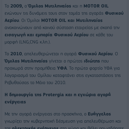
Το
2009,
ο
Όμιλος Μυτιληναίος
και η
MOTOR OIL
ενώνουν τις δυνάμεις τους στον τομέα της αγοράς
Φυσικού
Αερίου
. Οι Όμιλοι
MOTOR OIL και Μυτιληναίος
ανακοινώνουν από κοινού σύσταση εταιρείας με σκοπό την
εισαγωγή και εμπορία Φυσικού Αερίου
σε κάθε του
μορφή (LNG,CNG κ.λπ.).
Το
2010
, απελευθερώνεται η αγορά
Φυσικού Αερίου
. Ο
Όμιλος Μυτιληναίος
γίνεται ο πρώτος
ιδιώτης
που
προχωρά στην προμήθεια
ΥΦΑ
. Το πρώτο φορτίο ΥΦΑ για
λογαριασμό του Ομίλου καταφτάνει στις εγκαταστάσεις της
Ρεβυθούσας το Μάιο του 2010.
Η δημιουργία της Protergia και η εγχώρια αγορά
ενέργειας
Με την αγορά ενέργειας στο προσκήνιο, ο
Ευάγγελος
γνωρίζει την κυβερνητική δέσμευση για απελευθέρωση και
της
ηλεκτρικής ενέργειας
στη χώρα και θέλει οπωσδήποτε