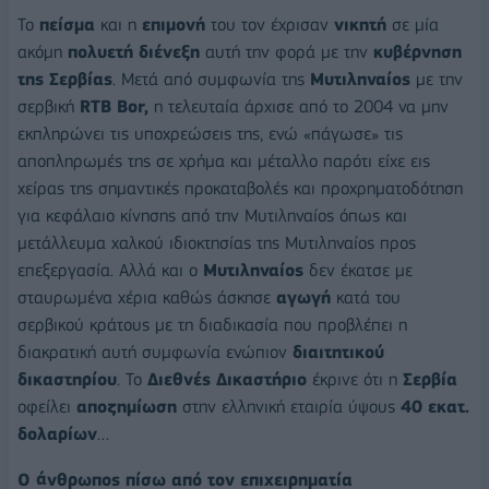
Το
πείσμα
και η
επιμονή
του τον έχρισαν
νικητή
σε μία
ακόμη
πολυετή διένεξη
αυτή την φορά με την
κυβέρνηση
της Σερβίας
. Μετά από συμφωνία της
Μυτιληναίος
με την
σερβική
RTB Bor,
η τελευταία άρχισε από το 2004 να μην
εκπληρώνει τις υποχρεώσεις της, ενώ «πάγωσε» τις
αποπληρωμές της σε χρήμα και μέταλλο παρότι είχε εις
χείρας της σημαντικές προκαταβολές και προχρηματοδότηση
για κεφάλαιο κίνησης από την Μυτιληναίος όπως και
μετάλλευμα χαλκού ιδιοκτησίας της Μυτιληναίος προς
επεξεργασία. Αλλά και ο
Μυτιληναίος
δεν έκατσε με
σταυρωμένα χέρια καθώς άσκησε
αγωγή
κατά του
σερβικού κράτους με τη διαδικασία που προβλέπει η
διακρατική αυτή συμφωνία ενώπιον
διαιτητικού
δικαστηρίου
. Το
Διεθνές Δικαστήριο
έκρινε ότι η
Σερβία
οφείλει
αποζημίωση
στην ελληνική εταιρία ύψους
40 εκατ.
δολαρίων
…
Ο άνθρωπος πίσω από τον επιχειρηματία