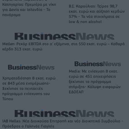
Κατηγορίας: Πρεμιέρα με νίκη
Β.Σ. Καρούλιας: Τζίρος 98,7
για Δανία και Ισλανδία - Το
εκατ. ευρώ και αύξηση κερδών
πανόραμα
57% - Τα νέα στοιχήματα σε
low & non alcohol
Metlen: Ρεκόρ EBITDA στο α' εξάμηνο, στα 550 εκατ. ευρώ – Καθαρά
κέρδη 313 εκατ. ευρώ
Media: Με ενίσχυση 8 εκατ.
ευρώ σε 451 επιχειρήσεις
Χρηματοδότηση 8 εκατ. ευρώ
ξεκίνησε το πρόγραμμα
σε 843 μέσα ενημέρωσης-
στήριξης- Κάλυψη εισφορών
Ξεκίνησε το πενταετές
ΕΔΟΕΑΠ
πρόγραμμα ενίσχυσης του
Τύπου
IAB Hellas: Νέα Διοικούσα Επιτροπή και νέο Διοικητικό Συμβούλιο -
Πρόεδρος ο Γαληνός Γιαγλής