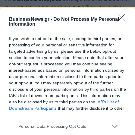
να συμμετάσχει και σε αυτή την αγορά. Έτσι, συμφωνεί με
την
ENEL
για την εξαγορά του μεριδίου 50.01% στην
BusinessNews.gr -
Do Not Process My Personal
ENDESA HELLAS,
γίνεται ο μοναδικός μέτοχος της
ENDESA
Information
HELLAS,
η οποία και μετονομάζεται σε
PROTERGIA
και
εδραιώνει τη θέση της ως ο
μεγαλύτερος ανεξάρτητος
If you wish to opt-out of the sale, sharing to third parties, or
παραγωγός ενέργειας στην Ελλάδα.
processing of your personal or sensitive information for
targeted advertising by us, please use the below opt-out
Και φυσικά κατά το πρότυπο των χωρών του εξωτερικού
section to confirm your selection. Please note that after your
opt-out request is processed you may continue seeing
που πωλούν
«πακέτα» ενέργειας
στους καταναλωτές
interest-based ads based on personal information utilized by
αποφασίζει να δημιουργήσει εταιρίες που θα καλύψουν όλο
us or personal information disclosed to third parties prior to
το εύρος της αγοράς ενέργειας. Έτσι, συστήνει από κοινού με
your opt-out. You may separately opt-out of the further
τη
MOTOR OIL
την εταιρεία
M & M GAS Co S.A.
, με
disclosure of your personal information by third parties on the
αντικείμενο την προμήθεια και εμπορία
φυσικού αερίου
,
IAB’s list of downstream participants. This information may
also be disclosed by us to third parties on the
IAB’s List of
που συμβάλλει στην πράξη στην απελευθέρωση της αγοράς
Downstream Participants
that may further disclose it to other
φυσικού αερίου και κατ' επέκταση στη δημιουργία συνθηκών
third parties.
υγιούς ανταγωνισμού στην αγορά παραγωγής
ηλεκτρικού
ρεύματος
. Την ίδια χρονιά, ιδρύεται η
Power Projects
,
Personal Data Processing Opt Outs
θυγατρική της
ΜΕΤΚΑ
στην
Τουρκία
και η
ΜΕΤΚΑ