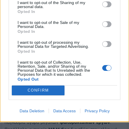
I want to opt-out of the Sharing of my
αναλαμβάνει την κατασκευή της μεγαλύτερης μονάδας
personal data.
Opted In
ηλεκτροπαραγωγής στη
Συρία
δυναμικότητας
724 MW.
I want to opt-out of the Sale of my
Τα χρόνια περνούν, οι εταιρίες δουλεύουν
«ρολόι»
και
Personal Data.
υπογράφουν σημαντικές
συμφωνίες
με τις χώρες όλου του
Opted In
πλανήτη. Ταυτόχρονα, ο
Όμιλος Μυτιληναίος
έχει ενεργή
I want to opt-out of processing my
συμμετοχή και σε
εγχώριο
επίπεδο, όπως με την συμφωνία
Personal Data for Targeted Advertising.
Opted In
της
ΜΕΤΚΑ
το
2014
για την
κατασκευή σιδηροδρομικής
γραμμής υψηλής ταχύτητας στην Ελλάδα
. Η παρουσία
I want to opt-out of Collection, Use,
Retention, Sale, and/or Sharing of my
της
Protergia
στην Ελλάδα γίνεται πλέον αισθητή και η
Personal Data that Is Unrelated with the
εταιρία ξεκινά να προσφέρει
ηλεκτρικό ρεύμα
σε
Purposes for which it was collected.
Opted Out
επιχειρήσεις, επαγγελματίες και νοικοκυριά αυξάνοντας
διαρκώς το ποσοστό της.
CONFIRM
Ο
Ευάγγελος Μυτιληναίος
, δεν σταματά λεπτό να
σκέφτεται, να επινοεί και να δημιουργεί. Το
2015
, ο Όμιλος
Data Deletion
Data Access
Privacy Policy
ιδρύει την εταιρία
ΜΕΤΚΑ EGN
- νέα εταιρεία στην
παγκόσμια αγορά μεγάλων
φωτοβολταϊκών έργων
.