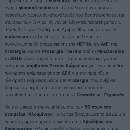
Παράλληλα, η εταιρία
Μ&Μ Gas
διεισδύει στην ελληνική
αγορά
φυσικού αερίου
με την πώληση των πρώτων
ποσοτήτων αερίου σε καταναλωτές που δραστηριοποιούνται
στα όρια των ΕΠΑ και έγιναν επιλέγοντες πελάτες με τον ν.
3428/2015 «Απελευθέρωση Αγοράς Φυσικού Αερίου». Η
γιγάντωση
του Ομίλου, είχε ως αποτέλεσμα την
συγχώνευσης δι’ απορρόφησης της
ΜΕΤΚΑ
, της
ΑτΕ
, της
Protergia
και της
Protergia Thermo
από τη
Μυτιληναίος
το
2016
. Αλλά η χρονιά αυτή είναι σημαντική και για την
υπογραφή
σύμβασης 7ετούς διάρκειας
για την προμήθεια
ηλεκτρικής ενέργειας από τη
ΔΕΗ
για την προμήθεια
ηλεκτρικής ενέργειας μέσω της
Protergia
, που αυξάνει
διαρκώς το μερίδιό της στην αγορά μέσα από την
προώθησή της από τα καταστήματα
Cosmote
και
Γερμανός
.
Με την ευκαιρία της συμπλήρωσης των
50 ετών της
Εταιρείας "Αλουμίνιον"
, ο όμιλος διοργάνωσε το
2016
μια
λαμπρή γιορτή, παρουσία όχι μόνο του
Προέδρου της
Δημοκρατίας
αλλά και πολλών άλλων προσωπικοτήτων