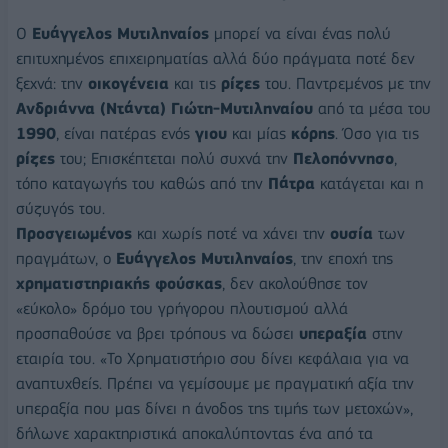
Ο
Ευάγγελος Μυτιληναίος
μπορεί να είναι ένας πολύ
επιτυχημένος επιχειρηματίας αλλά δύο πράγματα ποτέ δεν
ξεχνά: την
οικογένεια
και τις
ρίζες
του. Παντρεμένος με την
Ανδριάννα (Ντάντα) Γιώτη-Μυτιληναίου
από τα μέσα του
1990
, είναι πατέρας ενός
γιου
και μίας
κόρης
. Όσο για τις
ρίζες
του; Επισκέπτεται πολύ συχνά την
Πελοπόννησο
,
τόπο καταγωγής του καθώς από την
Πάτρα
κατάγεται και η
σύζυγός του.
Προσγειωμένος
και χωρίς ποτέ να χάνει την
ουσία
των
πραγμάτων, ο
Ευάγγελος Μυτιληναίος
, την εποχή της
χρηματιστηριακής φούσκας
, δεν ακολούθησε τον
«εύκολο» δρόμο του γρήγορου πλουτισμού αλλά
προσπαθούσε να βρει τρόπους να δώσει
υπεραξία
στην
εταιρία του. «Το Χρηματιστήριο σου δίνει κεφάλαια για να
αναπτυχθείς. Πρέπει να γεμίσουμε με πραγματική αξία την
υπεραξία που μας δίνει η άνοδος της τιμής των μετοχών»,
δήλωνε χαρακτηριστικά αποκαλύπτοντας ένα από τα