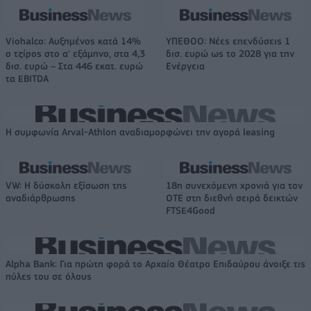
Viohalco: Αυξημένος κατά 14%
ΥΠΕΘΟΟ: Νέες επενδύσεις 1
ο τζίρος στο α' εξάμηνο, στα 4,3
δισ. ευρώ ως το 2028 για την
δισ. ευρώ – Στα 446 εκατ. ευρώ
Ενέργεια
τα EBITDA
Η συμφωνία Arval-Athlon αναδιαμορφώνει την αγορά leasing
VW: Η δύσκολη εξίσωση της
18η συνεχόμενη χρονιά για τον
αναδιάρθρωσης
ΟΤΕ στη διεθνή σειρά δεικτών
FTSE4Good
Alpha Bank: Για πρώτη φορά το Αρχαίο Θέατρο Επιδαύρου άνοιξε τις
πύλες του σε όλους