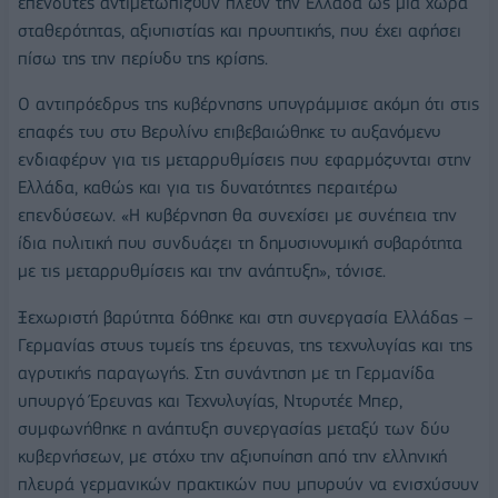
επενδυτές αντιμετωπίζουν πλέον την Ελλάδα ως μια χώρα
σταθερότητας, αξιοπιστίας και προοπτικής, που έχει αφήσει
πίσω της την περίοδο της κρίσης.
Ο αντιπρόεδρος της κυβέρνησης υπογράμμισε ακόμη ότι στις
επαφές του στο Βερολίνο επιβεβαιώθηκε το αυξανόμενο
ενδιαφέρον για τις μεταρρυθμίσεις που εφαρμόζονται στην
Ελλάδα, καθώς και για τις δυνατότητες περαιτέρω
επενδύσεων. «Η κυβέρνηση θα συνεχίσει με συνέπεια την
ίδια πολιτική που συνδυάζει τη δημοσιονομική σοβαρότητα
με τις μεταρρυθμίσεις και την ανάπτυξη», τόνισε.
Ξεχωριστή βαρύτητα δόθηκε και στη συνεργασία Ελλάδας –
Γερμανίας στους τομείς της έρευνας, της τεχνολογίας και της
αγροτικής παραγωγής. Στη συνάντηση με τη Γερμανίδα
υπουργό Έρευνας και Τεχνολογίας, Ντοροτέε Μπερ,
συμφωνήθηκε η ανάπτυξη συνεργασίας μεταξύ των δύο
κυβερνήσεων, με στόχο την αξιοποίηση από την ελληνική
πλευρά γερμανικών πρακτικών που μπορούν να ενισχύσουν