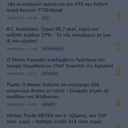
18η συνεχόμενη χρονιά για τον ΟΤΕ στη διεθνή
σειρά δεικτών FTSE4Good
06/08/2026 - 14:40
ESG
Β.Σ. Καρούλιας: Τζίρος 98,7 εκατ. ευρώ και
αύξηση κερδών 57% - Τα νέα στοιχήματα σε low
& non alcohol
06/08/2026 - 11:48
ΕΠΙΧΕΙΡΗΣΕΙΣ
Ο Demis Hassabis αναλαμβάνει Πρόεδρος της
Google DeepMind και Chief Scientist της Alphabet
06/08/2026 - 09:32
ΠΡΟΣΩΠΑ
Ρωσία: Η Μόσχα δηλώνει ότι κατέρριψε 605
ουκρανικά drones τη νύχτα - Ελαφρές ζημιές σε
αποθήκη της Wildberries
06/08/2026 - 10:30
ΚΟΣΜΟΣ
Metlen: Ρεκόρ EBITDA στο α' εξάμηνο, στα 550
εκατ. ευρώ – Καθαρά κέρδη 313 εκατ. ευρώ