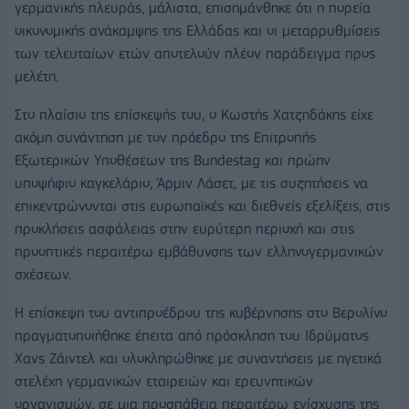
γερμανικής πλευράς, μάλιστα, επισημάνθηκε ότι η πορεία
οικονομικής ανάκαμψης της Ελλάδας και οι μεταρρυθμίσεις
των τελευταίων ετών αποτελούν πλέον παράδειγμα προς
μελέτη.
Στο πλαίσιο της επίσκεψής του, ο Κωστής Χατζηδάκης είχε
ακόμη συνάντηση με τον πρόεδρο της Επιτροπής
Εξωτερικών Υποθέσεων της Bundestag και πρώην
υποψήφιο καγκελάριο, Άρμιν Λάσετ, με τις συζητήσεις να
επικεντρώνονται στις ευρωπαϊκές και διεθνείς εξελίξεις, στις
προκλήσεις ασφάλειας στην ευρύτερη περιοχή και στις
προοπτικές περαιτέρω εμβάθυνσης των ελληνογερμανικών
σχέσεων.
Η επίσκεψη του αντιπροέδρου της κυβέρνησης στο Βερολίνο
πραγματοποιήθηκε έπειτα από πρόσκληση του Ιδρύματος
Χανς Ζάιντελ και ολοκληρώθηκε με συναντήσεις με ηγετικά
στελέχη γερμανικών εταιρειών και ερευνητικών
οργανισμών, σε μια προσπάθεια περαιτέρω ενίσχυσης της