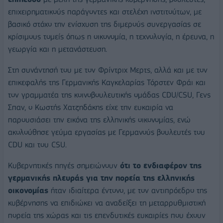
επιχειρηματικούς παράγοντες και στελέχη ινστιτούτων, με
βασικό στόχο την ενίσχυση της διμερούς συνεργασίας σε
κρίσιμους τομείς όπως η οικονομία, η τεχνολογία, η έρευνα, η
γεωργία και η μετανάστευση.
Στη συνάντησή του με τον Φρίντριχ Μερτς, αλλά και με τον
επικεφαλής της Γερμανικής Καγκελαρίας Τόρστεν Φράι και
τον γραμματέα της κοινοβουλευτικής ομάδας CDU/CSU, Γενς
Σπαν, ο Κωστής Χατζηδάκης είχε την ευκαιρία να
παρουσιάσει την εικόνα της ελληνικής οικονομίας, ενώ
ακολούθησε γεύμα εργασίας με Γερμανούς βουλευτές του
CDU και του CSU.
Κυβερνητικές πηγές σημειώνουν
ότι το ενδιαφέρον της
γερμανικής πλευράς για την πορεία της ελληνικής
οικονομίας
ήταν ιδιαίτερα έντονο, με τον αντιπρόεδρο της
κυβέρνησης να επιδιώκει να αναδείξει τη μεταρρυθμιστική
πορεία της χώρας και τις επενδυτικές ευκαιρίες που έχουν