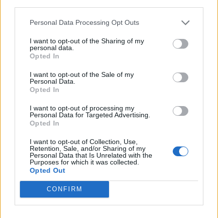
third parties.
Media: Με ενίσχυση 8 εκατ.
Personal Data Processing Opt Outs
ευρώ σε 451 επιχειρήσεις
Χρηματοδότηση 8 εκατ. ευρώ
ξεκίνησε το πρόγραμμα
I want to opt-out of the Sharing of my
σε 843 μέσα ενημέρωσης-
στήριξης- Κάλυψη εισφορών
personal data.
Ξεκίνησε το πενταετές
ΕΔΟΕΑΠ
Opted In
πρόγραμμα ενίσχυσης του
Τύπου
I want to opt-out of the Sale of my
Personal Data.
Opted In
IAB Hellas: Νέα Διοικούσα Επιτροπή και νέο Διοικητικό Συμβούλιο -
I want to opt-out of processing my
Πρόεδρος ο Γαληνός Γιαγλής
Personal Data for Targeted Advertising.
Opted In
I want to opt-out of Collection, Use,
Retention, Sale, and/or Sharing of my
Νέο Audi A2 e-tron με στόχο
Η Chery επενδύει 75 εκατ.
Personal Data that Is Unrelated with the
την κορυφή της
δολάρια στην KG Mobility
Purposes for which it was collected.
αποδοτικότητας
Opted Out
CONFIRM
Το FIAT 500 Hybrid τώρα από 18.990 ευρώ