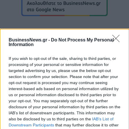
BusinessNews.gr -
Do Not Process My Personal
Information
EuroLeague: Οι ενθουσιώδεις πρωτοεμφανιζόμενοι
If you wish to opt-out of the sale, sharing to third parties, or
processing of your personal or sensitive information for
Ευρωπαϊκό Κορασίδων Β'
targeted advertising by us, please use the below opt-out
Κατηγορίας: Πρεμιέρα με νίκη
Β.Σ. Καρούλιας: Τζίρος 98,7
section to confirm your selection. Please note that after your
για Δανία και Ισλανδία - Το
εκατ. ευρώ και αύξηση κερδών
opt-out request is processed you may continue seeing
πανόραμα
57% - Τα νέα στοιχήματα σε
interest-based ads based on personal information utilized by
low & non alcohol
us or personal information disclosed to third parties prior to
your opt-out. You may separately opt-out of the further
disclosure of your personal information by third parties on the
IAB’s list of downstream participants. This information may
Metlen: Ρεκόρ EBITDA στο α' εξάμηνο, στα 550 εκατ. ευρώ – Καθαρά
also be disclosed by us to third parties on the
IAB’s List of
κέρδη 313 εκατ. ευρώ
Downstream Participants
that may further disclose it to other