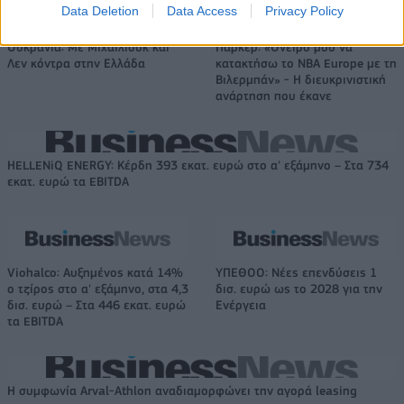
Data Deletion
Data Access
Privacy Policy
Ουκρανία: Με Μίχαϊλιουκ και
Πάρκερ: «Όνειρό μου να
Λεν κόντρα στην Ελλάδα
κατακτήσω το ΝΒΑ Europe με τη
Βιλερμπάν» - Η διευκρινιστική
ανάρτηση που έκανε
HELLENiQ ENERGY: Κέρδη 393 εκατ. ευρώ στο α' εξάμηνο – Στα 734
εκατ. ευρώ τα EBITDA
Viohalco: Αυξημένος κατά 14%
ΥΠΕΘΟΟ: Νέες επενδύσεις 1
ο τζίρος στο α' εξάμηνο, στα 4,3
δισ. ευρώ ως το 2028 για την
δισ. ευρώ – Στα 446 εκατ. ευρώ
Ενέργεια
τα EBITDA
Η συμφωνία Arval-Athlon αναδιαμορφώνει την αγορά leasing