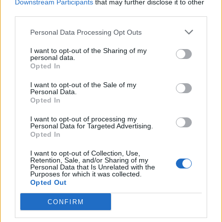
Downstream Participants
that may further disclose it to other
third parties.
18η συνεχόμενη χρονιά για τον ΟΤΕ στη διεθνή σειρά δεικτών
Personal Data Processing Opt Outs
FTSE4Good
I want to opt-out of the Sharing of my
personal data.
Opted In
Alpha Bank: Για πρώτη φορά το Αρχαίο Θέατρο Επιδαύρου άνοιξε τις
I want to opt-out of the Sale of my
πύλες του σε όλους
Personal Data.
Opted In
I want to opt-out of processing my
Personal Data for Targeted Advertising.
Opted In
ΠΕΡΙΣΣΌΤΕΡΑ ΣΕ ΑΥΤΉ ΤΗΝ ΚΑΤΗΓΟΡΊΑ
I want to opt-out of Collection, Use,
Retention, Sale, and/or Sharing of my
Personal Data that Is Unrelated with the
Purposes for which it was collected.
Opted Out
CONFIRM