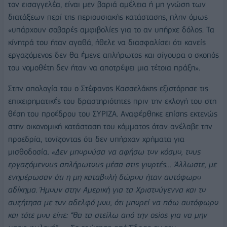
τον εισαγγελέα, είναι μεν βαριά αμέλεια ή μη γνώση των
διατάξεων περί της περιουσιακής κατάστασης, πλην όμως
«υπάρχουν σοβαρές αμφιβολίες για το αν υπήρχε δόλος. Τα
κίνητρά του ήταν αγαθά, ήθελε να διασφαλίσει ότι κανείς
εργαζόμενος δεν θα έμενε απλήρωτος και σίγουρα ο σκοπός
του νομοθέτη δεν ήταν να αποτρέψει μια τέτοια πράξη».
Στην απολογία του ο Στέφανος Κασσελάκης εξιστόρησε τις
επιχειρηματικές του δραστηριότητες πριν την εκλογή του στη
θέση του προέδρου του ΣΥΡΙΖΑ. Αναφέρθηκε επίσης εκτενώς
στην οικονομική κατάσταση του κόμματος όταν ανέλαβε την
προεδρία, τονίζοντας ότι δεν υπήρχαν χρήματα για
μισθοδοσία.
«Δεν μπορούσα να αφήσω τον κόσμο, τους
εργαζόμενους απλήρωτους μέσα στις γιορτές… Άλλωστε, με
ενημέρωσαν ότι η μη καταβολή δώρου ήταν αυτόφωρο
αδίκημα. Ήμουν στην Αμερική για τα Χριστούγεννα και το
συζήτησα με τον αδελφό μου, ότι μπορεί να πάω αυτόφωρο
και τότε μου είπε: “θα τα στείλω από την osios για να μην