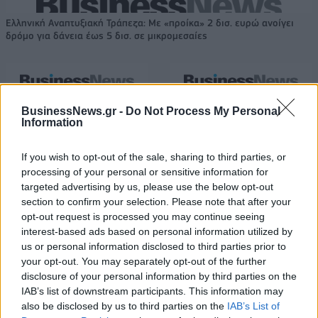
Ελληνική Αναπτυξιακή Τράπεζα: Με «προίκα» 2 δισ. ευρώ ανοίγει
δρόμο για δάνεια έως 5 δισ. σε μικρομεσαίες
Β.Σ. Καρούλιας: Τζίρος 98,7
Deloitte Ελλάδος:
BusinessNews.gr -
Do Not Process My Personal
εκατ. ευρώ και αύξηση κερδών
Χρηματοοικονομικός
Information
57% - Τα νέα στοιχήματα σε
σύμβουλος της ΔΕΗ για την
low & non alcohol
είσοδο στην πολωνική αγορά
If you wish to opt-out of the sale, sharing to third parties, or
ενέργειας
processing of your personal or sensitive information for
targeted advertising by us, please use the below opt-out
section to confirm your selection. Please note that after your
Η Chery επενδύει 75 εκατ. δολάρια στην KG Mobility
opt-out request is processed you may continue seeing
interest-based ads based on personal information utilized by
us or personal information disclosed to third parties prior to
your opt-out. You may separately opt-out of the further
Το FIAT 500 Hybrid τώρα από
Ατρόμητος και Novibet
disclosure of your personal information by third parties on the
18.990 ευρώ
συνεχίζουν μαζί: Ανανέωση της
IAB’s list of downstream participants. This information may
συνεργασίας τους μέχρι το
also be disclosed by us to third parties on the
IAB’s List of
2028