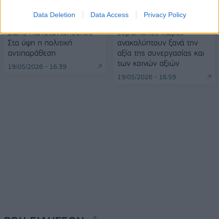
Data Deletion
Data Access
Privacy Policy
Διπλή άρση ασυλίας της
Ν. Δένδιας από Αυστρία: Οι
Ζωής Κωνσταντοπούλου –
ευρωπαϊκές χώρες
Στα ύψη η πολιτική
ανακαλύπτουν ξανά την
αντιπαράθεση
αξία της συνεργασίας και
των κοινών αξιών
19/05/2026 - 16:39
19/05/2026 - 16:59