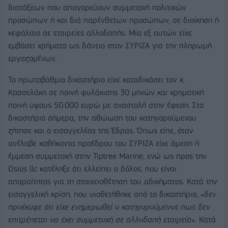
διατάξεων που απαγορεύουν συμμετοχή πολιτικών
προσώπων ή και διά παρένθετων προσώπων, σε διοίκηση ή
κεφάλαιο σε εταιρείες αλλοδαπής. Μία εξ αυτών είχε
εμβάσει χρήματα ως δάνειο στον ΣΥΡΙΖΑ για την πληρωμή
εργαζομένων.
Το πρωτοβάθμιο δικαστήριο είχε καταδικάσει τον κ.
Κασσελάκη σε ποινή φυλάκισης 30 μηνών και χρηματική
ποινή ύψους 50.000 ευρώ με αναστολή στην έφεση. Στο
δικαστήριο σήμερα, την αθώωση του κατηγορούμενου
ζήτησε και ο εισαγγελέας της Έδρας. Όπως είπε, όταν
ανέλαβε καθήκοντα προέδρου του ΣΥΡΙΖΑ είχε άμεση ή
έμμεση συμμετοχή στην Tiptree Marine, ενώ ως προς την
Osios llc κατέληξε ότι ελλείπει ο δόλος, που είναι
απαραίτητος για τη στοιχειοθέτηση του αδικήματος. Κατά την
εισαγγελική κρίση, που υιοθετήθηκε από το δικαστήριο,
«δεν
προέκυψε ότι είχε ενημερωθεί ο κατηγορούμενος πως δεν
επιτρέπεται να έχει συμμετοχή σε αλλοδαπή εταιρεία
». Κατά