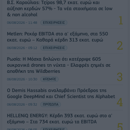
Β.Σ. Καρούλιας: Τζίρος 98,7 εκατ. ευρώ και
αύξηση κερδών 57% - Τα νέα στοιχήματα σε low
& non alcohol
06/08/2026 - 11:48
ΕΠΙΧΕΙΡΗΣΕΙΣ
Metlen: Ρεκόρ EBITDA στο α' εξάμηνο, στα 550
εκατ. ευρώ – Καθαρά κέρδη 313 εκατ. ευρώ
06/08/2026 - 09:12
ΕΠΙΧΕΙΡΗΣΕΙΣ
Ρωσία: Η Μόσχα δηλώνει ότι κατέρριψε 605
ουκρανικά drones τη νύχτα - Ελαφρές ζημιές σε
αποθήκη της Wildberries
06/08/2026 - 10:30
ΚΟΣΜΟΣ
Ο Demis Hassabis αναλαμβάνει Πρόεδρος της
Google DeepMind και Chief Scientist της Alphabet
06/08/2026 - 09:32
ΠΡΟΣΩΠΑ
HELLENiQ ENERGY: Κέρδη 393 εκατ. ευρώ στο α'
εξάμηνο – Στα 734 εκατ. ευρώ τα EBITDA
06/08/2026 - 08:05
ΕΠΙΧΕΙΡΗΣΕΙΣ