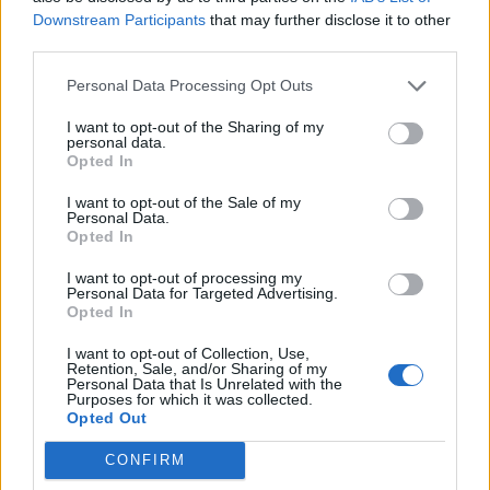
Downstream Participants
that may further disclose it to other
Media: Με ενίσχυση 8 εκατ.
third parties.
ευρώ σε 451 επιχειρήσεις
Χρηματοδότηση 8 εκατ. ευρώ
ξεκίνησε το πρόγραμμα
Personal Data Processing Opt Outs
σε 843 μέσα ενημέρωσης-
στήριξης- Κάλυψη εισφορών
Ξεκίνησε το πενταετές
ΕΔΟΕΑΠ
I want to opt-out of the Sharing of my
πρόγραμμα ενίσχυσης του
personal data.
Τύπου
Opted In
I want to opt-out of the Sale of my
Personal Data.
IAB Hellas: Νέα Διοικούσα Επιτροπή και νέο Διοικητικό Συμβούλιο -
Opted In
Πρόεδρος ο Γαληνός Γιαγλής
I want to opt-out of processing my
Personal Data for Targeted Advertising.
Opted In
Νέο Audi A2 e-tron με στόχο
Η Chery επενδύει 75 εκατ.
I want to opt-out of Collection, Use,
την κορυφή της
δολάρια στην KG Mobility
Retention, Sale, and/or Sharing of my
αποδοτικότητας
Personal Data that Is Unrelated with the
Purposes for which it was collected.
Opted Out
Το FIAT 500 Hybrid τώρα από 18.990 ευρώ
CONFIRM