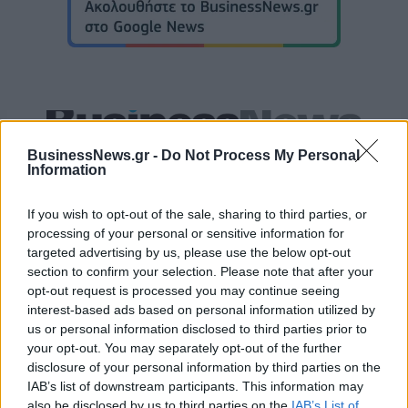
EuroLeague: Οι ενθουσιώδεις πρωτοεμφανιζόμενοι
BusinessNews.gr -
Do Not Process My Personal
Information
If you wish to opt-out of the sale, sharing to third parties, or
Ευρωπαϊκό Κορασίδων Β'
Κατηγορίας: Πρεμιέρα με νίκη
processing of your personal or sensitive information for
Β.Σ. Καρούλιας: Τζίρος 98,7
για Δανία και Ισλανδία - Το
targeted advertising by us, please use the below opt-out
εκατ. ευρώ και αύξηση κερδών
πανόραμα
57% - Τα νέα στοιχήματα σε
section to confirm your selection. Please note that after your
low & non alcohol
opt-out request is processed you may continue seeing
interest-based ads based on personal information utilized by
us or personal information disclosed to third parties prior to
your opt-out. You may separately opt-out of the further
Metlen: Ρεκόρ EBITDA στο α' εξάμηνο, στα 550 εκατ. ευρώ – Καθαρά
disclosure of your personal information by third parties on the
κέρδη 313 εκατ. ευρώ
IAB’s list of downstream participants. This information may
also be disclosed by us to third parties on the
IAB’s List of