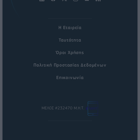
Η Εταιρεία
Ταυτότητα
Όροι Χρήσης
Πολιτική Προστασίας Δεδομένων
Επικοινωνία
ΜΕΛΟΣ #232470 Μ.Η.Τ.