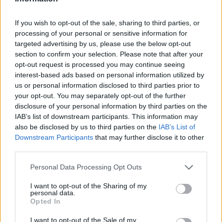
ΠΕΡΙΣΣΌΤΕΡΑ ΣΕ ΑΥΤΉ ΤΗΝ ΚΑΤΗΓΟΡΊΑ
If you wish to opt-out of the sale, sharing to third parties, or
processing of your personal or sensitive information for
targeted advertising by us, please use the below opt-out
section to confirm your selection. Please note that after your
opt-out request is processed you may continue seeing
interest-based ads based on personal information utilized by
us or personal information disclosed to third parties prior to
your opt-out. You may separately opt-out of the further
ΠΑΣΟΚ- Κ. Τσουκαλάς: Το
Ν. Ανδρουλάκης: Το 2026
disclosure of your personal information by third parties on the
2026 να αποτελέσει έτος
να είναι χρονιά ευημερίας
IAB’s list of downstream participants. This information may
αλλαγής με αποχώρηση
για όλο τον ελληνικό λαό
also be disclosed by us to third parties on the
IAB’s List of
της κυβέρνησης
γιατί έχει περάσει δύσκολα
Downstream Participants
that may further disclose it to other
Μητσοτάκη
χρόνια
third parties.
31/12/2025 - 13:20
31/12/2025 - 14:40
Personal Data Processing Opt Outs
I want to opt-out of the Sharing of my
personal data.
Opted In
I want to opt-out of the Sale of my