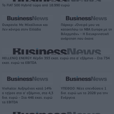
Το FIAT 500 Hybrid τώρα από 18.990 ευρώ
Ουκρανία: Με Μίχαϊλιουκ και
Πάρκερ: «Όνειρό μου να
Λεν κόντρα στην Ελλάδα
κατακτήσω το ΝΒΑ Europe με τη
Βιλερμπάν» - Η διευκρινιστική
ανάρτηση που έκανε
HELLENiQ ENERGY: Κέρδη 393 εκατ. ευρώ στο α' εξάμηνο – Στα 734
εκατ. ευρώ τα EBITDA
Viohalco: Αυξημένος κατά 14%
ΥΠΕΘΟΟ: Νέες επενδύσεις 1
ο τζίρος στο α' εξάμηνο, στα 4,3
δισ. ευρώ ως το 2028 για την
δισ. ευρώ – Στα 446 εκατ. ευρώ
Ενέργεια
τα EBITDA