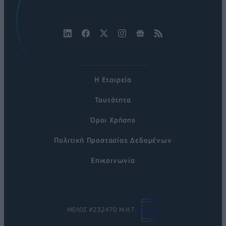
Η Εταιρεία
Ταυτότητα
Όροι Χρήσης
Πολιτική Προστασίας Δεδομένων
Επικοινωνία
ΜΕΛΟΣ #232470 Μ.Η.Τ.