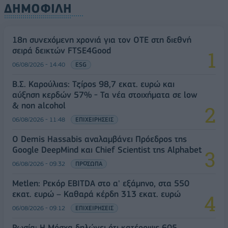
ΔΗΜΟΦΙΛΗ
18η συνεχόμενη χρονιά για τον ΟΤΕ στη διεθνή
σειρά δεικτών FTSE4Good
06/08/2026 - 14:40
ESG
Β.Σ. Καρούλιας: Τζίρος 98,7 εκατ. ευρώ και
αύξηση κερδών 57% - Τα νέα στοιχήματα σε low
& non alcohol
06/08/2026 - 11:48
ΕΠΙΧΕΙΡΗΣΕΙΣ
Ο Demis Hassabis αναλαμβάνει Πρόεδρος της
Google DeepMind και Chief Scientist της Alphabet
06/08/2026 - 09:32
ΠΡΟΣΩΠΑ
Metlen: Ρεκόρ EBITDA στο α' εξάμηνο, στα 550
εκατ. ευρώ – Καθαρά κέρδη 313 εκατ. ευρώ
06/08/2026 - 09:12
ΕΠΙΧΕΙΡΗΣΕΙΣ
Ρωσία: Η Μόσχα δηλώνει ότι κατέρριψε 605