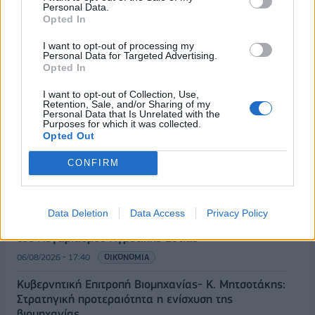
Personal Data.
Opted In
I want to opt-out of processing my
Personal Data for Targeted Advertising.
Opted In
I want to opt-out of Collection, Use,
Retention, Sale, and/or Sharing of my
ΡΟΗ ΕΙΔΗΣΕΩΝ
Personal Data that Is Unrelated with the
Purposes for which it was collected.
Opted Out
Χρηματιστήριο: Πτώση κατά 0,59%, στα 320,42
CONFIRM
εκατ. ευρώ ο τζίρος
06/08/2026 - 18:10
ΟΙΚΟΝΟΜΙΑ
Data Deletion
Data Access
Privacy Policy
ΟΠΕΚΑ: Αύριο η δεύτερη πληρωμή των δικαιούχων
του Λογαριασμού Αγροτικής Εστίας
06/08/2026 - 17:40
ΟΙΚΟΝΟΜΙΑ
Κυβερνητική Επιτροπή Βιομηχανίας- Κ. Μητσοτάκης:
Στρατηγική προτεραιότητα η ενίσχυση της
βιομηχανίας