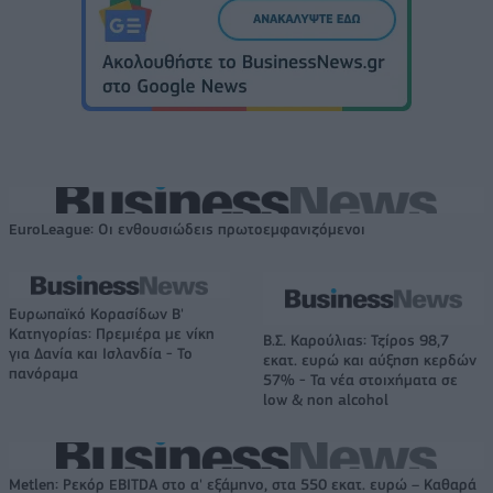
EuroLeague: Οι ενθουσιώδεις πρωτοεμφανιζόμενοι
Ευρωπαϊκό Κορασίδων Β'
Κατηγορίας: Πρεμιέρα με νίκη
Β.Σ. Καρούλιας: Τζίρος 98,7
για Δανία και Ισλανδία - Το
εκατ. ευρώ και αύξηση κερδών
πανόραμα
57% - Τα νέα στοιχήματα σε
low & non alcohol
Metlen: Ρεκόρ EBITDA στο α' εξάμηνο, στα 550 εκατ. ευρώ – Καθαρά