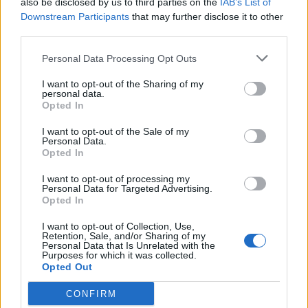
also be disclosed by us to third parties on the
IAB’s List of
Downstream Participants
that may further disclose it to other
third parties.
Το FIAT 500 Hybrid τώρα από
Ατρόμητος και Novibet
18.990 ευρώ
συνεχίζουν μαζί: Ανανέωση της
Personal Data Processing Opt Outs
συνεργασίας τους μέχρι το
2028
I want to opt-out of the Sharing of my
personal data.
Opted In
18η συνεχόμενη χρονιά για τον ΟΤΕ στη διεθνή σειρά δεικτών
I want to opt-out of the Sale of my
FTSE4Good
Personal Data.
Opted In
I want to opt-out of processing my
Personal Data for Targeted Advertising.
Alpha Bank: Για πρώτη φορά το Αρχαίο Θέατρο Επιδαύρου άνοιξε τις
Opted In
πύλες του σε όλους
I want to opt-out of Collection, Use,
Retention, Sale, and/or Sharing of my
Personal Data that Is Unrelated with the
Purposes for which it was collected.
Opted Out
ΠΕΡΙΣΣΌΤΕΡΑ ΣΕ ΑΥΤΉ ΤΗΝ ΚΑΤΗΓΟΡΊΑ
CONFIRM