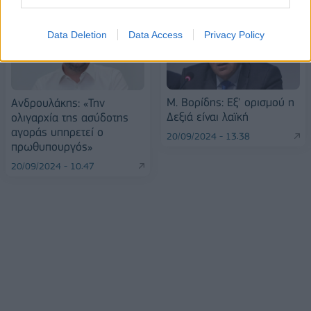
Data Deletion
Data Access
Privacy Policy
Μ. Βορίδης: Εξ' ορισμού η
Ανδρουλάκης: «Την
Δεξιά είναι λαϊκή
ολιγαρχία της ασύδοτης
αγοράς υπηρετεί ο
20/09/2024 - 13:38
πρωθυπουργός»
20/09/2024 - 10:47