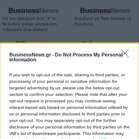
Για την πρόκριση στις "4" οι
Ανανέωσε με Τζον Ιτούνας το
Νεάνιδες απόψε κόντρα στη
Περιστέρι
Λιθουανία (live stream)
Ειδικό Χωροταξικό Πλαίσιο για τον Τουρισμό: Στρατηγικό εργαλείο
BusinessNews.gr -
Do Not Process My Personal
για βιώσιμη τουριστική ανάπτυξη
Information
If you wish to opt-out of the sale, sharing to third parties, or
processing of your personal or sensitive information for
targeted advertising by us, please use the below opt-out
HELLENiQ ENERGY: Κέρδη 393
ΣΤΑΣΥ: 29,4 χλμ. νέων
section to confirm your selection. Please note that after your
εκατ. ευρώ στο α' εξάμηνο –
σιδηροτροχιών στο Μετρό της
opt-out request is processed you may continue seeing
Στα 734 εκατ. ευρώ τα EBITDA
Αθήνας - Στο τελικό στάδιο το
μεγαλύτερο έργο αναβάθμισης
interest-based ads based on personal information utilized by
us or personal information disclosed to third parties prior to
your opt-out. You may separately opt-out of the further
disclosure of your personal information by third parties on the
Η Chery επενδύει 75 εκατ. δολάρια στην KG Mobility
IAB’s list of downstream participants. This information may