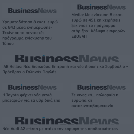
Media: Με ενίσχυση 8 εκατ.
ευρώ σε 451 επιχειρήσεις
Χρηματοδότηση 8 εκατ. ευρώ
ξεκίνησε το πρόγραμμα
σε 843 μέσα ενημέρωσης-
στήριξης- Κάλυψη εισφορών
Ξεκίνησε το πενταετές
ΕΔΟΕΑΠ
πρόγραμμα ενίσχυσης του
Τύπου
IAB Hellas: Νέα Διοικούσα Επιτροπή και νέο Διοικητικό Συμβούλιο -
Πρόεδρος ο Γαληνός Γιαγλής
Η Toyota φέρνει νέα γενιά
Σε κινεζική… πολιορκία η
μπαταριών για τα υβριδικά της
ευρωπαϊκή
αυτοκινητοβιομηχανία
Νέο Audi A2 e-tron με στόχο την κορυφή της αποδοτικότητας