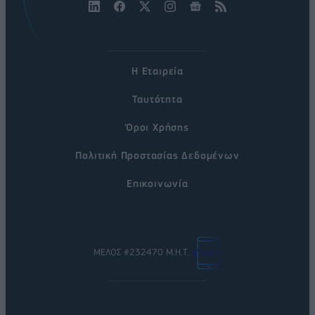
Η Εταιρεία
Ταυτότητα
Όροι Χρήσης
Πολιτική Προστασίας Δεδομένων
Επικοινωνία
ΜΕΛΟΣ #232470 Μ.Η.Τ.