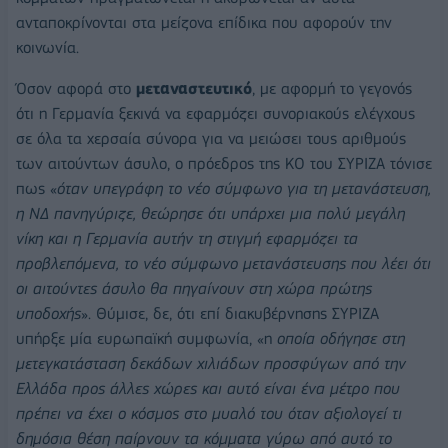
ανταποκρίνονται στα μείζονα επίδικα που αφορούν την
κοινωνία.
Όσον αφορά στο
μεταναστευτικό
, με αφορμή το γεγονός
ότι η Γερμανία ξεκινά να εφαρμόζει συνοριακούς ελέγχους
σε όλα τα χερσαία σύνορα για να μειώσει τους αριθμούς
των αιτούντων άσυλο, ο πρόεδρος της ΚΟ του ΣΥΡΙΖΑ τόνισε
πως «
όταν υπεγράφη το νέο σύμφωνο για τη μετανάστευση,
η ΝΔ πανηγύριζε, θεώρησε ότι υπάρχει μια πολύ μεγάλη
νίκη και η Γερμανία αυτήν τη στιγμή εφαρμόζει τα
προβλεπόμενα, το νέο σύμφωνο μετανάστευσης που λέει ότι
οι αιτούντες άσυλο θα πηγαίνουν στη χώρα πρώτης
υποδοχής
». Θύμισε, δε, ότι επί διακυβέρνησης ΣΥΡΙΖΑ
υπήρξε μία ευρωπαϊκή συμφωνία, «η
οποία οδήγησε στη
μετεγκατάσταση δεκάδων χιλιάδων προσφύγων από την
Ελλάδα προς άλλες χώρες και αυτό είναι ένα μέτρο που
πρέπει να έχει ο κόσμος στο μυαλό του όταν αξιολογεί τι
δημόσια θέση παίρνουν τα κόμματα γύρω από αυτό το