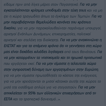
είδαμε πριν από λίγες μέρες στον Παγασητικό.
Για να μην
εγκαταλείπονται κρίσιμες υποδομές στην τύχη τους
και να μη
ζει η χώρα τραγωδίες όπως το έγκλημα των Τεμπών.
Για να
μην παραβιάζονται θεμελιώδεις κανόνες του κράτους
δικαίου
, για να μην παρακολουθούνται παράνομα υπουργοί,
αρχηγοί Ενόπλων Δυνάμεων, επιχειρηματίες, πολιτικοί
αρχηγοί και στελέχη της διοίκησης.
Για να μην ανακοινώνει η
ΕΛΣΤΑΤ και για τα επόμενα χρόνια ότι οι γεννήσεις στη χώρα
μας είναι δεκάδες χιλιάδες λιγότερες
από τους θανάτους.
Για
να μην καταρρέουν τα νοσοκομεία και το ηρωικό προσωπικό
που εργάζεται εκεί.
Για να μην είμαστε η τελευταία χώρα
στην αγοραστική δύναμη των εργαζομένων στην Ευρώπη
,
για να μην είμαστε πρωταθλητές το κόστος της ενέργειας,
για να μην χρειάζονται οι μισοί κάτοικοι αυτής της χώρας το
μισό της εισόδημα απλώς για να στεγαστούν.
Για να μην
αποκλείεται το 95% των ελληνικών επιχειρήσεων από το
ΕΣΠΑ
και το τραπεζικό δανεισμό
…».