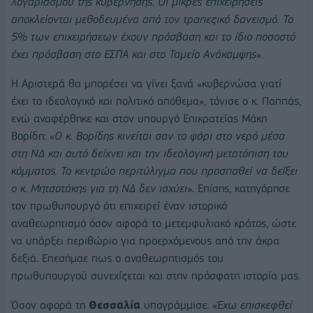
λογαριασμού της κυβέρνησης. Οι μικρές επιχειρήσεις
αποκλείονται μεθοδευμένα από τον τραπεζικό δανεισμό. Το
5% των επιχειρήσεων έχουν πρόσβαση και το ίδιο ποσοστό
έχει πρόσβαση στο ΕΣΠΑ και στο Ταμείο Ανάκαμψης
».
Η Αριστερά θα μπορέσει να γίνει ξανά «κυβερνώσα γιατί
έχει το ιδεολογικό και πολιτικό απόθεμα», τόνισε ο κ. Παππάς,
ενώ αναφέρθηκε και στον υπουργό Επικρατείας Μάκη
Βορίδη: «
Ο κ. Βορίδης κινείται σαν το ψάρι στο νερό μέσα
στη ΝΔ και αυτό δείχνει και την ιδεολογική μετατόπιση του
κόμματος. Το κεντρώο περιτύλιγμα που προσπαθεί να δείξει
ο κ. Μητσοτάκης για τη ΝΔ δεν ισχύει
». Επίσης, κατηγόρησε
τον πρωθυπουργό ότι επιχειρεί έναν ιστορικό
αναθεωρητισμό όσον αφορά το μετεμφυλιακό κράτος, ώστε
να υπάρξει περιθώριο για προερχόμενους από την άκρα
δεξιά. Επεσήμαε πως ο αναθεωρητισμός του
πρωθυπουργού συνεχίζεται και στην πρόσφατη ιστορία μας.
Όσον αφορά τη
Θεσσαλία
υπογράμμισε: «
Έχω επισκεφθεί