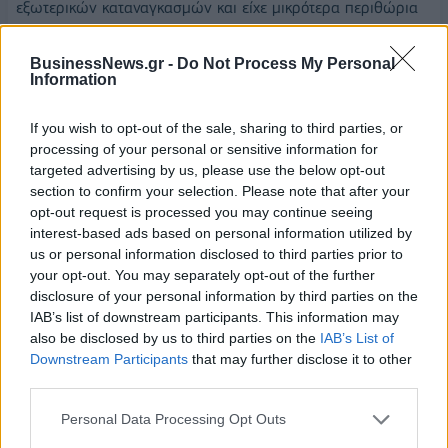
εξωτερικών καταναγκασμών και είχε μικρότερα περιθώρια
να κινηθεί, όμως προστάτευσε την πρώτη κατοικία και με τον
νόμο Κατσέλη και εν συνεχεία με τον νόμο Σταθάκη και τον
BusinessNews.gr -
Do Not Process My Personal
Information
λεγόμενο νόμο Φλαμπουράρη.
Ο ΣΥΡΙΖΑ είναι το μεγάλο κόμμα της Αριστεράς στη Ελλάδα,
If you wish to opt-out of the sale, sharing to third parties, or
είπε ο Νίκος Παππάς, απαντώντας σε ερώτηση για την
processing of your personal or sensitive information for
targeted advertising by us, please use the below opt-out
δήλωση Αλαβάνου και πρόσθεσε ότι “
ο κ. Αλαβάνος έχει
section to confirm your selection. Please note that after your
αποχωρήσει εδώ και μία δεκαπενταετία
“.
opt-out request is processed you may continue seeing
interest-based ads based on personal information utilized by
Απάντησε σε ερώτηση για τη
Συμφωνία των Πρεσπών
: “
Η
us or personal information disclosed to third parties prior to
Συμφωνία των Πρεσπών ήταν κατάκτηση της ελληνικής
your opt-out. You may separately opt-out of the further
εξωτερικής πολιτικής, γέννημα της κυβερνητικής αλλαγής του
disclosure of your personal information by third parties on the
2015. Με την δική μας διακυβέρνηση λύσαμε ένα μείζον
IAB’s list of downstream participants. This information may
also be disclosed by us to third parties on the
IAB’s List of
ζήτημα και καταστήσαμε την χώρα πρωταγωνίστρια στα
Downstream Participants
that may further disclose it to other
Βαλκάνια και στην ευρύτερη περιοχή. Αυτή η πολιτική μπήκε
third parties.
στον πάγο λόγω του δόγματος της ακινησίας και του
δεδομένου συμμάχου. Και όταν έχεις μία αναθεωρητική
Personal Data Processing Opt Outs
δύναμη στα ανατολικά σου σύνορα, αυτό αποβαίνει σε