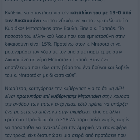
Κλήθηκε να απαντήσει για την
καταδίκη του με 13-0 από
την Δικαιοσύνη
και το ενδεχόμενο να το εκμεταλλευτεί ο
Κυριάκος Μητσοτάκης στην Βουλή. Είπε ο κ. Παππάς: “Το
ποσοστό του ελληνικού λαού που έχει εμπιστοσύνη στην
δικαιοσύνη είναι 15%. Προτείνω στον κ. Μητσοτάκη να
μετονομάσει τον νόμο με τον οποίο με παρέπεμψε στην
Δικαιοσύνη σε νόμο Μητσοτάκη Παππά. Ήταν ένα
αποτέλεσμα που είχε στην βάση του ένα δούναι και λαβείν
του κ. Μητσοτάκη με δικαστικούς”.
Νωρίτερα, κατηγόρησε την κυβέρνηση για το ότι «
η ΔΕΗ
είναι
πρωτοπόρα επί κυβέρνησης Μητσοτάκη
στην κούρσα
της ανόδου των τιμών ενέργειας, εδώ πρέπει να υπάρξει
ένα με μέτωπο απέναντι στην ακρίβεια
», είπε σε άλλη
ερώτηση. Πρόσθεσε ότι ο ΣΥΡΙΖΑ πάρα πολύ νωρίς, χωρίς
να προσπαθεί να ανακαλύψει την Αμερική, να επαναφέρει
τον τροχό, είχε διατυπώσει μια σειρά από προτάσεις που