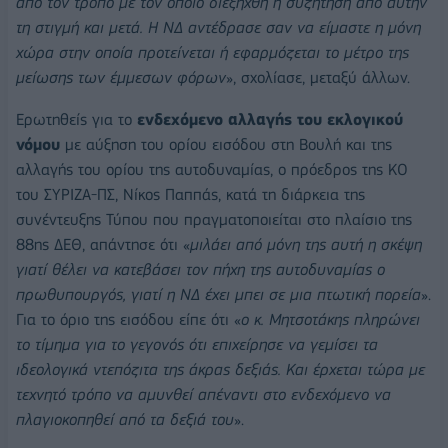
από τον τρόπο με τον οποίο διεξήχθη η συζήτηση από αυτήν
τη στιγμή και μετά. Η ΝΔ αντέδρασε σαν να είμαστε η μόνη
χώρα στην οποία προτείνεται ή εφαρμόζεται το μέτρο της
μείωσης των έμμεσων φόρων
», σχολίασε, μεταξύ άλλων.
Ερωτηθείς για το
ενδεχόμενο αλλαγής του εκλογικού
νόμου
με αύξηση του ορίου εισόδου στη Βουλή και της
αλλαγής του ορίου της αυτοδυναμίας, ο πρόεδρος της ΚΟ
του ΣΥΡΙΖΑ-ΠΣ, Νίκος Παππάς, κατά τη διάρκεια της
συνέντευξης Τύπου που πραγματοποιείται στο πλαίσιο της
88ης ΔΕΘ, απάντησε ότι «
μιλάει από μόνη της αυτή η σκέψη
γιατί θέλει να κατεβάσει τον πήχη της αυτοδυναμίας ο
πρωθυπουργός, γιατί η ΝΔ έχει μπει σε μια πτωτική πορεία
».
Για το όριο της εισόδου είπε ότι «
ο κ. Μητσοτάκης πληρώνει
το τίμημα για το γεγονός ότι επιχείρησε να γεμίσει τα
ιδεολογικά ντεπόζιτα της άκρας δεξιάς. Και έρχεται τώρα με
τεχνητό τρόπο να αμυνθεί απέναντι στο ενδεχόμενο να
πλαγιοκοπηθεί από τα δεξιά του
».