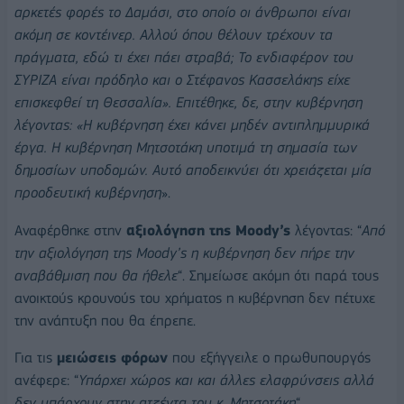
αρκετές φορές το Δαμάσι, στο οποίο οι άνθρωποι είναι
ακόμη σε κοντέινερ. Αλλού όπου θέλουν τρέχουν τα
πράγματα, εδώ τι έχει πάει στραβά; Το ενδιαφέρον του
ΣΥΡΙΖΑ είναι πρόδηλο και ο Στέφανος Κασσελάκης είχε
επισκεφθεί τη Θεσσαλία». Επιτέθηκε, δε, στην κυβέρνηση
λέγοντας: «Η κυβέρνηση έχει κάνει μηδέν αντιπλημμυρικά
έργα. Η κυβέρνηση Μητσοτάκη υποτιμά τη σημασία των
δημοσίων υποδομών. Αυτό αποδεικνύει ότι χρειάζεται μία
προοδευτική κυβέρνηση
».
Αναφέρθηκε στην
αξιολόγηση της Moody’s
λέγοντας: “
Από
την αξιολόγηση της Moody’s η κυβέρνηση δεν πήρε την
αναβάθμιση που θα ήθελε
“. Σημείωσε ακόμη ότι παρά τους
ανοικτούς κρουνούς του χρήματος η κυβέρνηση δεν πέτυχε
την ανάπτυξη που θα έπρεπε.
Για τις
μειώσεις φόρων
που εξήγγειλε ο πρωθυπουργός
ανέφερε: “
Υπάρχει χώρος και και άλλες ελαφρύνσεις αλλά
δεν υπάρχουν στην ατζέντα του κ. Μητσοτάκη
“.