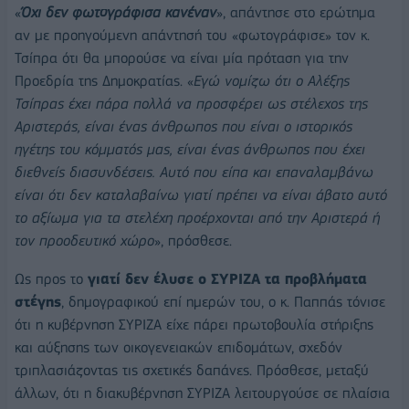
«
Όχι δεν φωτογράφισα κανέναν
», απάντησε στο ερώτημα
αν με προηγούμενη απάντησή του «φωτογράφισε» τον κ.
Τσίπρα ότι θα μπορούσε να είναι μία πρόταση για την
Προεδρία της Δημοκρατίας. «
Εγώ νομίζω ότι ο Αλέξης
Τσίπρας έχει πάρα πολλά να προσφέρει ως στέλεχος της
Αριστεράς, είναι ένας άνθρωπος που είναι ο ιστορικός
ηγέτης του κόμματός μας, είναι ένας άνθρωπος που έχει
διεθνείς διασυνδέσεις. Αυτό που είπα και επαναλαμβάνω
είναι ότι δεν καταλαβαίνω γιατί πρέπει να είναι άβατο αυτό
το αξίωμα για τα στελέχη προέρχονται από την Αριστερά ή
τον προοδευτικό χώρο
», πρόσθεσε.
Ως προς το
γιατί δεν έλυσε ο ΣΥΡΙΖΑ τα προβλήματα
στέγης
, δημογραφικού επί ημερών του, ο κ. Παππάς τόνισε
ότι η κυβέρνηση ΣΥΡΙΖΑ είχε πάρει πρωτοβουλία στήριξης
και αύξησης των οικογενειακών επιδομάτων, σχεδόν
τριπλασιάζοντας τις σχετικές δαπάνες. Πρόσθεσε, μεταξύ
άλλων, ότι η διακυβέρνηση ΣΥΡΙΖΑ λειτουργούσε σε πλαίσια