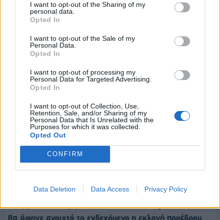
I want to opt-out of the Sharing of my
βάρος των εθνικών συμφερόντων. Αν ήταν ο Νίκος Κοτζιάς
personal data.
Opted In
υπουργός θα είχαμε διπλωματική ανάστατωση αν γινόταν
διάσκεψη για την Λιβύη δίχως την Ελλάδα. Χρειάζεται η
I want to opt-out of the Sale of my
χώρα να επιστρέψει στη ενεργηγική πολυδιάστατη πολιτική
Personal Data.
Opted In
και όχι την πολιτική του δεδομένου συμμάχου
“.
I want to opt-out of processing my
Για την τοποθέτηση του συνταγματολόγου
Ξενοφώντα
Personal Data for Targeted Advertising.
Opted In
Κοντιάδη
για την εξέλιξη στη Κεντρική Επιτροπή του ΣΥΡΙΖΑ
είπε: “
Τα κόμματα είναι εθελοντικές ενώσεις πολιτών. Ο
I want to opt-out of Collection, Use,
Retention, Sale, and/or Sharing of my
Ξενοφώντας Κοντιάδης δεν είναι μέλος του κόμματος μας,
Personal Data that Is Unrelated with the
Purposes for which it was collected.
στις ευρωεκλογές συνεργάστηκε με άλλο κόμμα
“. Επανέλαβε
Opted Out
ότι το καταστατικό του ΣΥΡΙΖΑ δεν προβλέπει εξουσίες
ανέλεγκτες και μη ανακλητές.
CONFIRM
Το χρονοδιάγραμμα έχει βγει και θα τηρηθεί
Data Deletion
Data Access
Privacy Policy
«
Σαφώς όχι, οι αποφάσεις έχουν ληφθεί, το χρονοδιάγραμμα
έχει βγει και θα τηρηθεί
», είπε ο Ν. Παππάς
ερωτηθείς αν
θα άφηνε ανοιχτό το ενδεχόμενο η εκλογή προέδρου