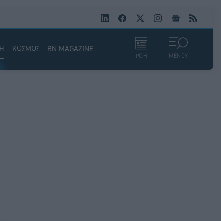
ΚΗ
ΚΟΣΜΟΣ
BN MAGAZINE
ΡΟΗ
ΜΕΝΟΥ