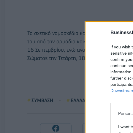
Business
Το σχετικό νομοσχέδιο κατατέθηκε στη Βουλή
του από την αρμόδια κοινοβουλευτική επιτροπ
If you wish 
16 Σεπτεμβρίου, ενώ αναμένεται να συζητηθεί
sensitive in
Σώματος την Τετάρτη, 18 Σεπτεμβρίου 2024.
confirm you
continue se
information 
further disc
participants
Downstream 
ΣΥΜΒΑΣΗ
ΕΛΛΑΔΑΙΑΠΩΝΙΑ
ΒΟ
Persona
I want t