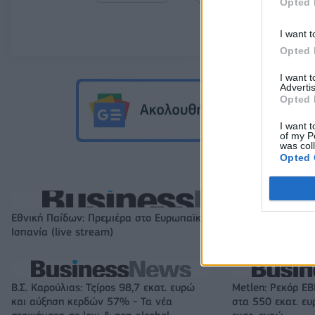
Opted 
I want t
Opted 
I want 
Advertis
Opted 
I want t
of my P
was col
Opted 
Εθνική Παίδων: Πρεμιέρα στο Ευρωπαϊκό με αντίπαλο την
Ισπανία (live stream)
Β.Σ. Καρούλιας: Τζίρος 98,7 εκατ. ευρώ
Metlen: Ρεκόρ EB
και αύξηση κερδών 57% - Τα νέα
στα 550 εκατ. ε