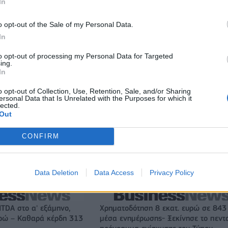
In
o opt-out of the Sale of my Personal Data.
In
to opt-out of processing my Personal Data for Targeted
ing.
In
o opt-out of Collection, Use, Retention, Sale, and/or Sharing
ersonal Data that Is Unrelated with the Purposes for which it
lected.
Out
CONFIRM
Ευρωπαϊκό Κορασίδων: Τζάμπολ για την Εθνική στα Ιωάννι
κόντρα στην Ιρλανδία (live stream)
Data Deletion
Data Access
Privacy Policy
ITDA στο α' εξάμηνο,
Χρηματοδότηση 8 εκατ. ευρώ σε 843
υρώ – Καθαρά κέρδη 313
μέσα ενημέρωσης- Ξεκίνησε το πεντ