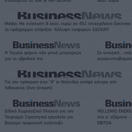
στοιχήματα σε low & non alcohol
εκατ. ευρώ
Media: Με ενίσχυση 8 εκατ. ευρώ σε 451 επιχειρήσεις ξεκίνησε
το πρόγραμμα στήριξης- Κάλυψη εισφορών ΕΔΟΕΑΠ
Η Toyota φέρνει νέα γενιά μπαταριών
Σε κινεζική… πολ
για τα υβριδικά της
αυτοκινητοβιομη
Για την πρόκριση στις "4" οι Νεάνιδες απόψε κόντρα στη
Λιθουανία (live stream)
Ειδικό Χωροταξικό Πλαίσιο για τον
HELLENiQ ENERGY
Τουρισμό: Στρατηγικό εργαλείο για
στο α' εξάμηνο –
βιώσιμη τουριστική ανάπτυξη
EBITDA