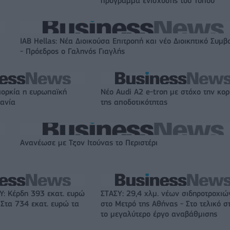
πρόγραμμα ενίσχυσης του Τύπου
IAB Hellas: Νέα Διοικούσα Επιτροπή και νέο Διοικητικό Συμβ
- Πρόεδρος ο Γαληνός Γιαγλής
ιορκία η ευρωπαϊκή
Νέο Audi A2 e-tron με στόχο την κο
χανία
της αποδοτικότητας
Ανανέωσε με Τζον Ιτούνας το Περιστέρι
: Κέρδη 393 εκατ. ευρώ
ΣΤΑΣΥ: 29,4 χλμ. νέων σιδηροτροχιώ
 Στα 734 εκατ. ευρώ τα
στο Μετρό της Αθήνας - Στο τελικό σ
το μεγαλύτερο έργο αναβάθμισης